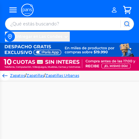
Entregar en Las Condes
Zapatos
/
Zapatillas
/
Zapatillas Urbanas