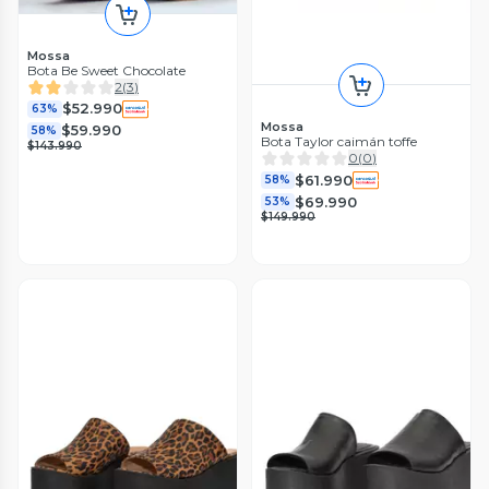
Mossa
Bota Be Sweet Chocolate
2
(
3
)
$52.990
63%
Mossa
$59.990
58%
Bota Taylor caimán toffe
$143.990
0
(
0
)
$61.990
58%
$69.990
53%
$149.990