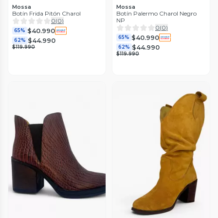
Mossa
Mossa
Botín Frida Pitón Charol
Botín Palermo Charol Negro
NP
0
(
0
)
0
(
0
)
$40.990
65%
$40.990
65%
$44.990
62%
$44.990
$119.990
62%
$119.990