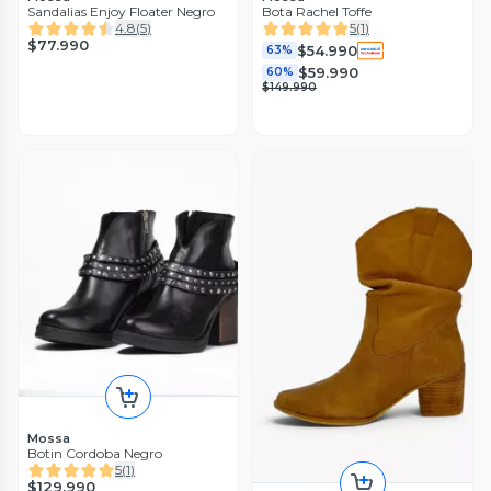
Sandalias Enjoy Floater Negro
Bota Rachel Toffe
4.8
(
5
)
5
(
1
)
$77.990
$54.990
63%
$59.990
60%
$149.990
Mossa
Botin Cordoba Negro
5
(
1
)
$129.990