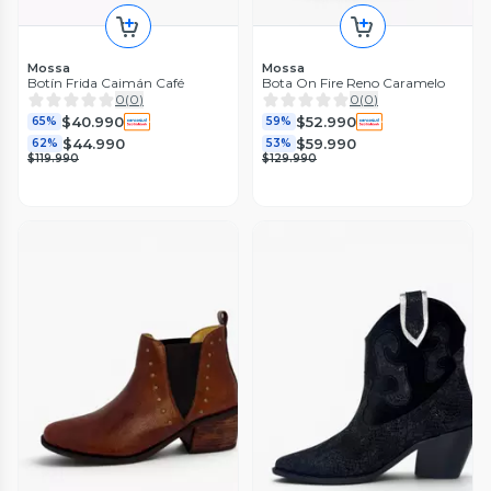
Mossa
Mossa
Botín Frida Caimán Café
Bota On Fire Reno Caramelo
0
(
0
)
0
(
0
)
$40.990
$52.990
65%
59%
$44.990
$59.990
62%
53%
$119.990
$129.990