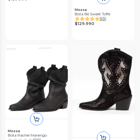
Mossa
Bota Be Sweet Toffe
5
(
3
)
$129.990
Mossa
Bota Rachel Marengo
0
(
0
)