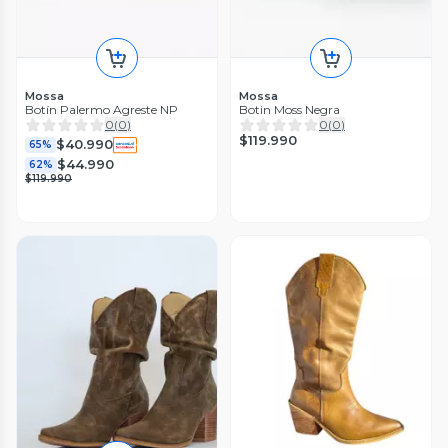
Mossa
Mossa
Botín Palermo Agreste NP
Botin Moss Negra
0
(
0
)
0
(
0
)
$119.990
$40.990
65%
$44.990
62%
$119.990