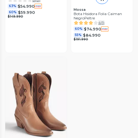
$54.990
63%
Mossa
$59.990
60%
Bota Hisidora Folia Caiman
$149.990
NegroPeltre
4
(
1
)
$74.990
60%
$84.990
55%
$191.990