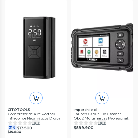
CITOTOOLS
imporchile.cl
Compresor de Aire Portátil
Launch Crp129 Hd Escáner
Inflador de Neumáticos Digital
Obd2 Multimarcas Profesional
Táctil
0
(
0
)
0
(
0
)
$599.900
$13.500
31%
$19.800