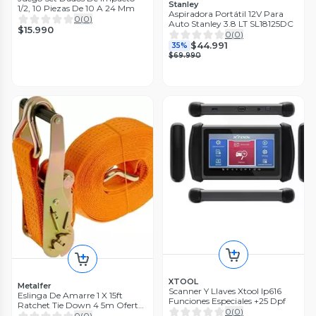
Stanley
1/2, 10 Piezas De 10 A 24 Mm
Aspiradora Portátil 12V Para
0
(
0
)
Auto Stanley 3.8 LT SL18125DC
$15.990
0
(
0
)
$44.991
35%
$69.990
XTOOL
Metalfer
Scanner Y Llaves Xtool Ip616
Eslinga De Amarre 1 X 15ft
Funciones Especiales +25 Dpf
Ratchet Tie Down 4 5m Oferta
0
(
0
)
2x1
0
(
0
)