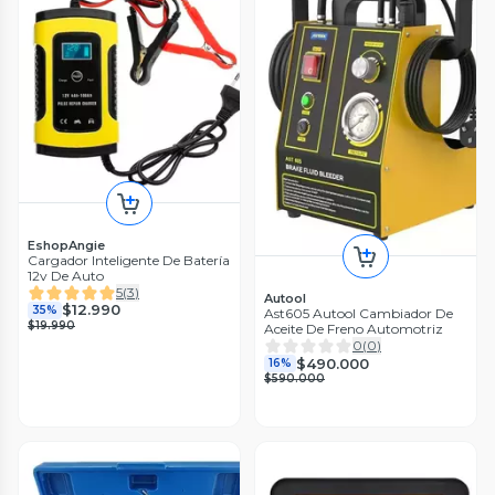
EshopAngie
Cargador Inteligente De Batería
12v De Auto
5
(
3
)
Autool
$12.990
35%
Ast605 Autool Cambiador De
$19.990
Aceite De Freno Automotriz
0
(
0
)
$490.000
16%
$590.000