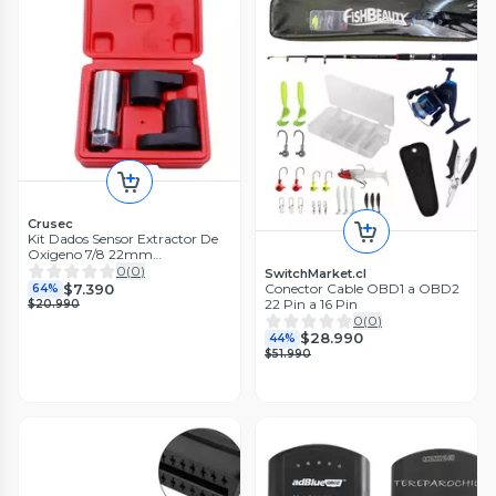
Crusec
Kit Dados Sensor Extractor De
Oxigeno 7/8 22mm
Automotriz
0
(
0
)
SwitchMarket.cl
$7.390
Conector Cable OBD1 a OBD2
64%
22 Pin a 16 Pin
$20.990
0
(
0
)
$28.990
44%
$51.990