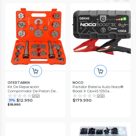
OFERTABKN
NOCO
Kit De Reparación
Partidor Bateria Auto Noco®
Comprimidor De Pistón De
Boost X Gbx45 1250a
Caliper 21 Piezas
Profesional
0
(
0
)
0
(
0
)
$179.990
$12.990
31%
$18.990