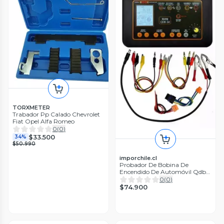
TORXMETER
Trabador Pp Calado Chevrolet
Fiat Opel Alfa Romeo
0
(
0
)
$33.500
34%
$50.990
imporchile.cl
Probador De Bobina De
Encendido De Automóvil Qdb-
3a Detector
0
(
0
)
$74.900