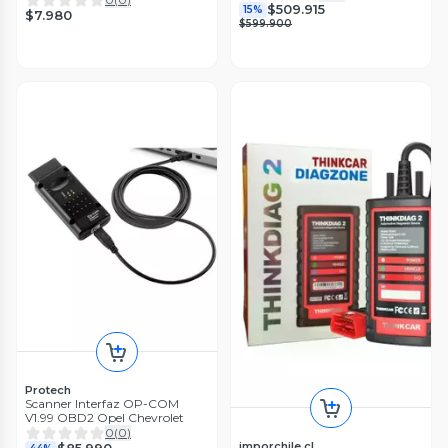
$509.915
15%
$7.980
$599.900
Protech
Scanner Interfaz OP-COM
V1.99 OBD2 Opel Chevrolet
0
(
0
)
imporchile.cl