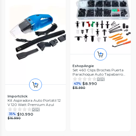
EshopAngie
Set 460 Clips Broches Puerta
Parachoque Auto Tapabarro
Reten
0
(
0
)
$8.990
43%
$15.990
Importclick
Kit Aspiradora Auto Portátil 12
V 120 Watt Premium Azul
0
(
0
)
$10.990
35%
$16.990