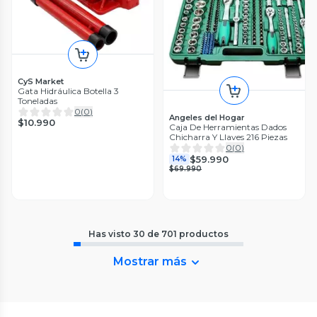
CyS Market
Gata Hidráulica Botella 3
Toneladas
0
(
0
)
Angeles del Hogar
$10.990
Caja De Herramientas Dados
Chicharra Y Llaves 216 Piezas
0
(
0
)
$59.990
14%
$69.990
Has visto
30
de
701
productos
Mostrar más