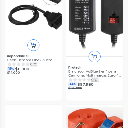
imporchile.cl
Cable Hembra Obd2 30cm
0
(
0
)
Protech
$11.900
15%
Emulador AdBlue 9 en 1 para
$14.000
Camiones Multimarcas Euro 4-
5
0
(
0
)
$97.980
44%
$175.990