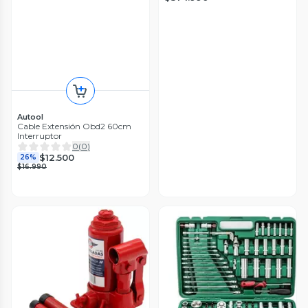
Autool
Cable Extensión Obd2 60cm
Interruptor
0
(
0
)
$12.500
26%
$16.990