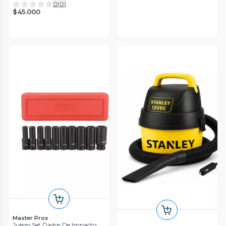
0
(
0
)
$45.000
Master Prox
Juego Set Dados De Impacto