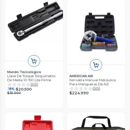
Mundo Tecnologico
Llave De Torque Torquimetro
AMERICAN AIR
De Media 10 150 Lbs Firme
Ferrulera Manual Hidráulica
Para Mangueras De A/c
0
(
0
)
0
(
0
)
$20.500
18%
$224.990
$25.000