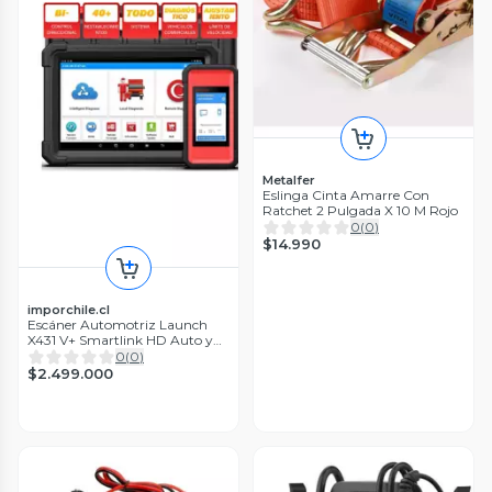
Metalfer
Eslinga Cinta Amarre Con
Ratchet 2 Pulgada X 10 M Rojo
0
(
0
)
$14.990
imporchile.cl
Escáner Automotriz Launch
X431 V+ Smartlink HD Auto y
Camión
0
(
0
)
$2.499.000