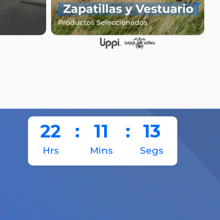
22
:
11
:
13
Hrs
Mins
Segs