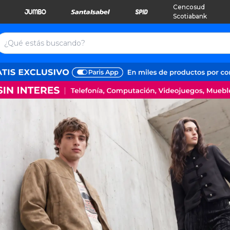
Cencosud
Scotiabank