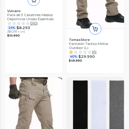
Vulcano
Pack de 3 Calcetines Medios
Deportivos Unisex Essentials
0
(
0
)
$8.293
24%
(
$8.293 x un
)
$10.990
TomasStore
Pantalón Táctico Militar
Outdoor (L)
1
(
1
)
$29.990
40%
$49.990