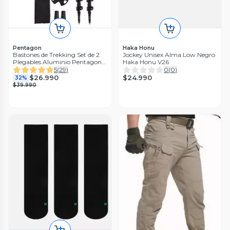
Pentagon
Haka Honu
Bastones de Trekking Set de 2
Jockey Unisex Alma Low Negro
Plegables Aluminio Pentagon
Haka Honu V26
negro
5
(
29
)
0
(
0
)
$24.990
$26.990
32%
$39.990