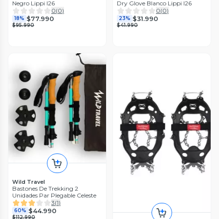
Negro Lippi I26
Dry Glove Blanco Lippi I26
0
(
0
)
0
(
0
)
$77.990
$31.990
18%
23%
$95.990
$41.990
Wild Travel
Bastones De Trekking 2
Unidades Par Plegable Celeste
3
(
1
)
$44.990
60%
$112.990