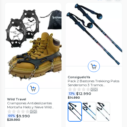
ConsigueloYa
Pack 2 Bastones Trekking Palos
Senderismo 3 Tramos
Antishock
0
(
0
)
$12.990
13%
$14.990
Wild Travel
Crampones Antideslizantes
Montaña Hielo y Nieve Wild
Travel
0
(
0
)
$9.990
66%
$29.990