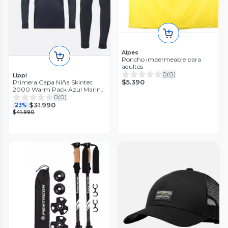
Alpes
Poncho impermeable para
adultos
0
(
0
)
Lippi
$5.390
Primera Capa Niña Skintec
2000 Warm Pack Azul Marino
Lippi I24
0
(
0
)
$31.990
23%
$41.990