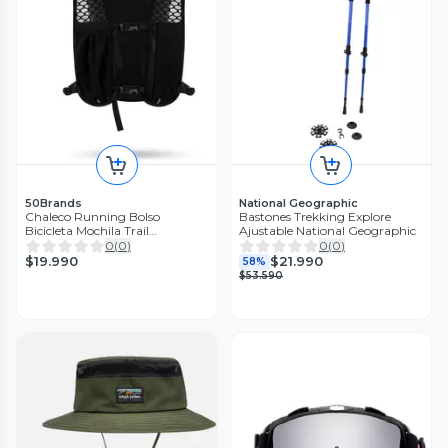
50Brands
National Geographic
Chaleco Running Bolso
Bastones Trekking Explore
Bicicleta Mochila Trail
Ajustable National Geographic
Senderismo Negro
0
(
0
)
0
(
0
)
$19.990
$21.990
58%
$53.590