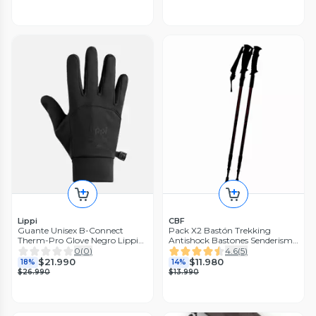
Lippi
CBF
Guante Unisex B-Connect
Pack X2 Bastón Trekking
Therm-Pro Glove Negro Lippi
Antishock Bastones Senderismo
I26
Plegable Montaña
0
(
0
)
4.6
(
5
)
$21.990
$11.980
18%
14%
$26.990
$13.990