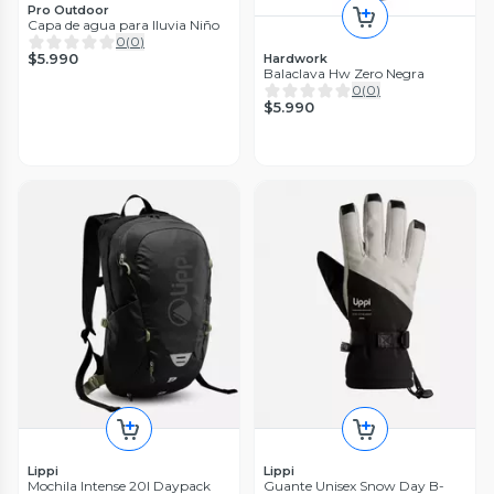
Pro Outdoor
Capa de agua para lluvia Niño
0
(
0
)
$5.990
Hardwork
Balaclava Hw Zero Negra
0
(
0
)
$5.990
Lippi
Lippi
Mochila Intense 20l Daypack
Guante Unisex Snow Day B-