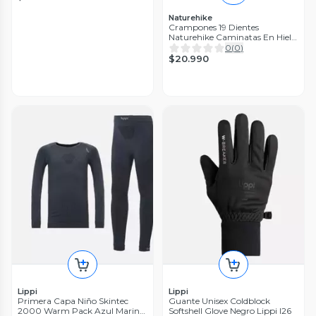
Naturehike
Crampones 19 Dientes
Naturehike Caminatas En Hielo
Y Nieve
0
(
0
)
$20.990
Lippi
Lippi
Primera Capa Niño Skintec
Guante Unisex Coldblock
2000 Warm Pack Azul Marino
Softshell Glove Negro Lippi I26