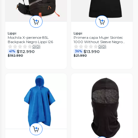
Lippi
Lippi
Mochila X-perience 85L
Primera capa Mujer Skintec
Backpack Negro Lippi I26
1000 Without Sleeve Negro
Lippi
0
(
0
)
0
(
0
)
$112.990
$13.990
41%
36%
$192.990
$21.990