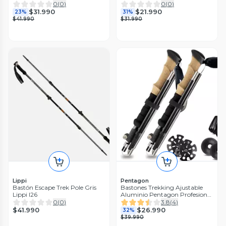
Lippi I24
0
(
0
)
0
(
0
)
$31.990
$21.990
23%
31%
$41.990
$31.990
Lippi
Pentagon
Bastón Escape Trek Pole Gris
Bastones Trekking Ajustable
Lippi I26
Aluminio Pentagon Profesional
x2
0
(
0
)
3.8
(
4
)
$41.990
$26.990
32%
$39.990