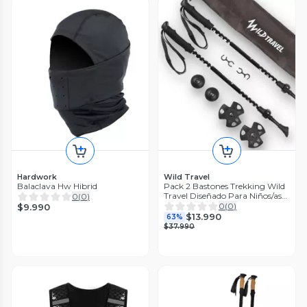
Hardwork
Wild Travel
Balaclava Hw Hibrid
Pack 2 Bastones Trekking Wild
Travel Diseñado Para Niños/as
0
(
0
)
Negro
0
(
0
)
$9.990
$13.990
63%
$37.990