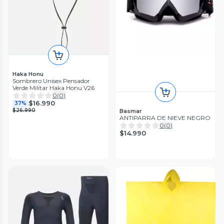
Haka Honu
Sombrero Unisex Pensador
Verde Militar Haka Honu V26
0
(
0
)
$16.990
37%
$26.990
Basmar
ANTIPARRA DE NIEVE NEGRO
0
(
0
)
$14.990