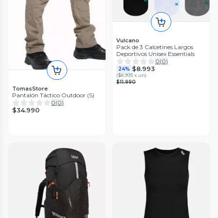
Vulcano
Pack de 3 Calcetines Largos
Deportivos Unisex Essentials
0
(
0
)
$8.993
24%
(
$8.993 x un
)
$11.990
TomasStore
Pantalón Táctico Outdoor (S)
0
(
0
)
$34.990