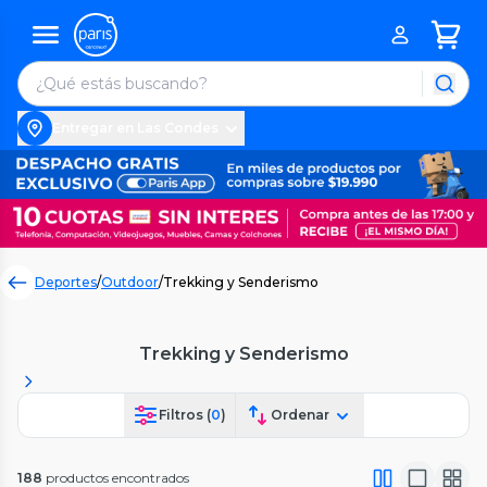
Entregar en Las Condes
Deportes
/
Outdoor
/
Trekking y Senderismo
Trekking y Senderismo
Filtros (
0
)
Ordenar
188
productos encontrados