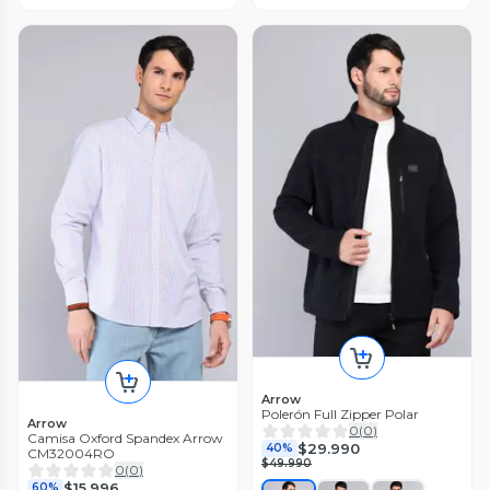
Arrow
Polerón Full Zipper Polar
Arrow
0
(
0
)
Camisa Oxford Spandex Arrow
$29.990
40%
CM32004RO
$49.990
0
(
0
)
$15.996
60%