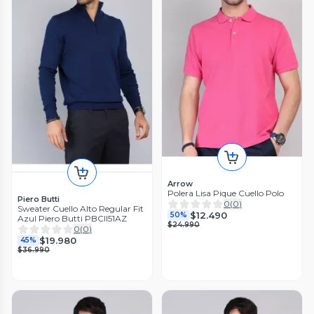
Arrow
Polera Lisa Pique Cuello Polo
Piero Butti
0
(
0
)
Sweater Cuello Alto Regular Fit
$12.490
50%
Azul Piero Butti PBCII51AZ
$24.990
0
(
0
)
$19.980
45%
$36.990