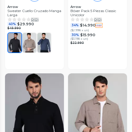
Arrow
Arrow
Sweater Cuello Cruzado Manga
Bóxer Pack 5 Piezas Classic
Larga
Unicolor
0
(
0
)
0
(
0
)
$29.990
40%
$14.990
34%
$49.990
(
$2.998 x un
)
$15.990
30%
(
$3.198 x un
)
$22.990