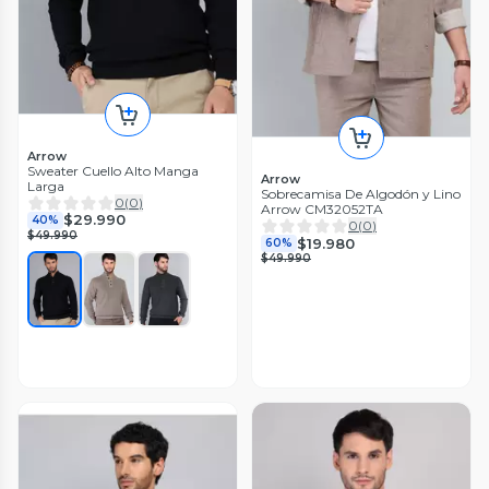
Arrow
Sweater Cuello Alto Manga
Arrow
Larga
Sobrecamisa De Algodón y Lino
0
(
0
)
Arrow CM32052TA
$29.990
40%
0
(
0
)
$49.990
$19.980
60%
$49.990