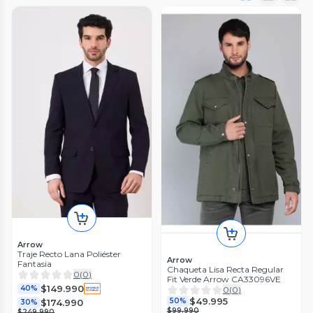
Arrow
Traje Recto Lana Poliéster
Arrow
Fantasia
Chaqueta Lisa Recta Regular
0
(
0
)
Fit Verde Arrow CA33096VE
$149.990
40%
0
(
0
)
$49.995
50%
$174.990
30%
$99.990
$249.990