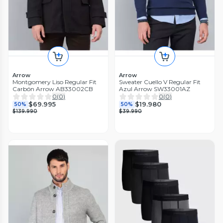
Arrow
Arrow
Montgomery Liso Regular Fit
Sweater Cuello V Regular Fit
Carbón Arrow AB33002CB
Azul Arrow SW33001AZ
0
(
0
)
0
(
0
)
$69.995
$19.980
50%
50%
$139.990
$39.990