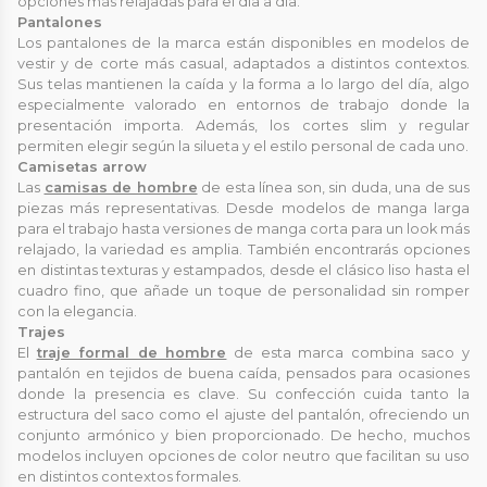
opciones más relajadas para el día a día.
Pantalones
Los pantalones de la marca están disponibles en modelos de
vestir y de corte más casual, adaptados a distintos contextos.
Sus telas mantienen la caída y la forma a lo largo del día, algo
especialmente valorado en entornos de trabajo donde la
presentación importa. Además, los cortes slim y regular
permiten elegir según la silueta y el estilo personal de cada uno.
Camisetas arrow
Las
camisas de hombre
de esta línea son, sin duda, una de sus
piezas más representativas. Desde modelos de manga larga
para el trabajo hasta versiones de manga corta para un look más
relajado, la variedad es amplia. También encontrarás opciones
en distintas texturas y estampados, desde el clásico liso hasta el
cuadro fino, que añade un toque de personalidad sin romper
con la elegancia.
Trajes
El
traje formal de hombre
de esta marca combina saco y
pantalón en tejidos de buena caída, pensados para ocasiones
donde la presencia es clave. Su confección cuida tanto la
estructura del saco como el ajuste del pantalón, ofreciendo un
conjunto armónico y bien proporcionado. De hecho, muchos
modelos incluyen opciones de color neutro que facilitan su uso
en distintos contextos formales.