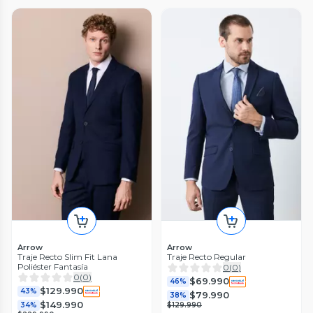
Arrow
Arrow
Traje Recto Slim Fit Lana
Traje Recto Regular
Poliéster Fantasía
0
(
0
)
0
(
0
)
$69.990
46%
$129.990
43%
$79.990
38%
$149.990
34%
$129.990