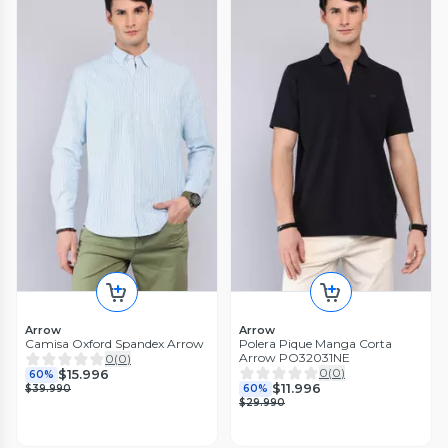
Arrow
Arrow
Camisa Oxford Spandex Arrow
Polera Pique Manga Corta
Arrow PO32031NE
0
(
0
)
0
(
0
)
$15.996
60%
$11.996
$39.990
60%
$29.990