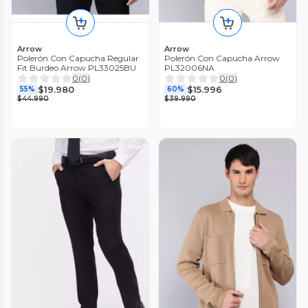
Arrow
Arrow
Polerón Con Capucha Regular
Polerón Con Capucha Arrow
Fit Burdeo Arrow PL33025BU
PL32006NA
0
(
0
)
0
(
0
)
$19.980
$15.996
55%
60%
$44.990
$39.990