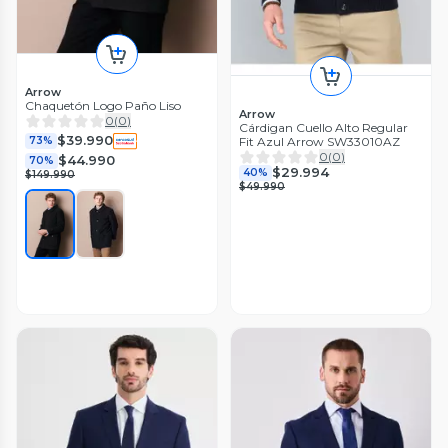
Arrow
Chaquetón Logo Paño Liso
Arrow
0
(
0
)
Cárdigan Cuello Alto Regular
$39.990
Fit Azul Arrow SW33010AZ
73%
0
(
0
)
$44.990
70%
$29.994
40%
$149.990
$49.990