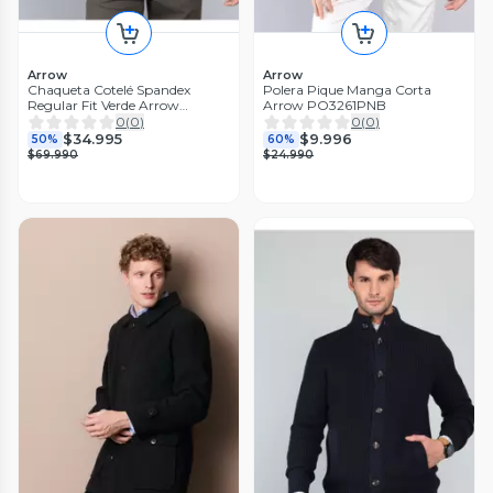
Arrow
Arrow
Chaqueta Cotelé Spandex
Polera Pique Manga Corta
Regular Fit Verde Arrow
Arrow PO3261PNB
CA33040VE
0
(
0
)
0
(
0
)
$34.995
$9.996
50%
60%
$69.990
$24.990