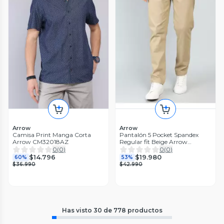
Arrow
Arrow
Camisa Print Manga Corta
Pantalón 5 Pocket Spandex
Arrow CM32018AZ
Regular fit Beige Arrow
PA33031BE
0
(
0
)
0
(
0
)
$14.796
$19.980
60%
53%
$36.990
$42.990
Has visto
30
de
778
productos