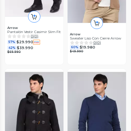
Arrow
Pantalón Vestir Casimir Slim Fit
Arrow
0
(
0
)
Sweater Liso Con Cierre Arrow
$29.990
57%
0
(
0
)
$19.980
60%
$39.990
42%
$49.990
$69.990