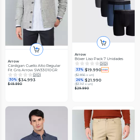
Arrow
Bóxer Liso Pack 7 Unidades
Arrow
0
(
0
)
Cárdigan Cuello Alto Regular
$19.990
Fit Gris Arrow SW33010GR
33%
0
(
0
)
(
$2.856 x un
)
$34.993
$21.990
30%
26%
$49.990
(
$3.141 x un
)
$29.990