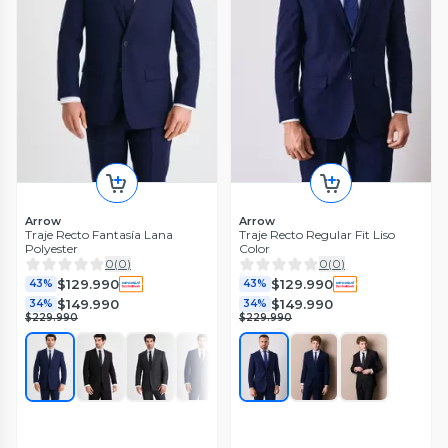
Arrow
Arrow
Traje Recto Fantasía Lana
Traje Recto Regular Fit Liso
Polyester
Color
0
(
0
)
0
(
0
)
$129.990
$129.990
43%
43%
$149.990
$149.990
34%
34%
$229.990
$229.990