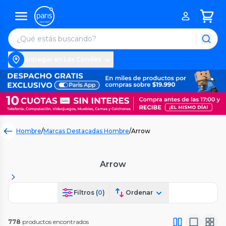
Entregar en Las Condes
Hombre
/
Marcas Destacadas Hombre
/
Arrow
Arrow
Filtros (
0
)
Ordenar
778
productos encontrados