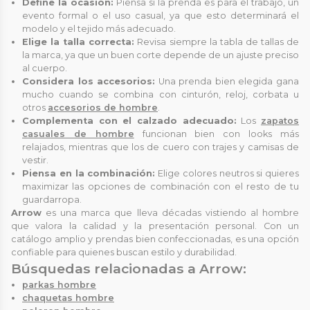
Define la ocasión:
Piensa si la prenda es para el trabajo, un
evento formal o el uso casual, ya que esto determinará el
modelo y el tejido más adecuado.
Elige la talla correcta:
Revisa siempre la tabla de tallas de
la marca, ya que un buen corte depende de un ajuste preciso
al cuerpo.
Considera los accesorios:
Una prenda bien elegida gana
mucho cuando se combina con cinturón, reloj, corbata u
otros
accesorios de hombre
.
Complementa con el calzado adecuado:
Los
zapatos
casuales de hombre
funcionan bien con looks más
relajados, mientras que los de cuero con trajes y camisas de
vestir.
Piensa en la combinación:
Elige colores neutros si quieres
maximizar las opciones de combinación con el resto de tu
guardarropa.
Arrow
es una marca que lleva décadas vistiendo al hombre
que valora la calidad y la presentación personal. Con un
catálogo amplio y prendas bien confeccionadas, es una opción
confiable para quienes buscan estilo y durabilidad.
Búsquedas relacionadas a Arrow:
parkas hombre
chaquetas hombre