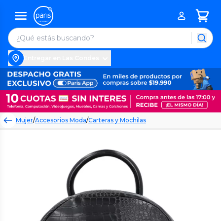
Entregar en Las Condes
Mujer
/
Accesorios Moda
/
Carteras y Mochilas