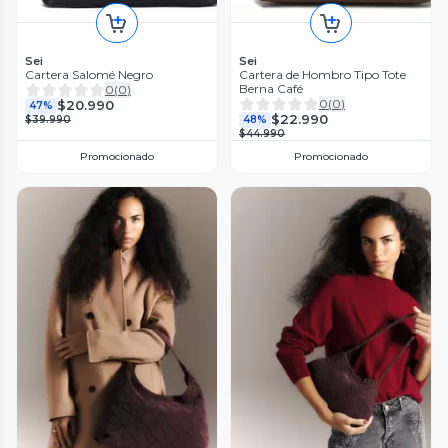
Sei
Sei
Cartera Salomé Negro
Cartera de Hombro Tipo Tote
Berna Café
0
(
0
)
0
(
0
)
$20.990
47%
$22.990
$39.990
48%
$44.990
Promocionado
Promocionado