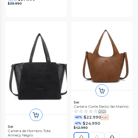
$39.990
Sei
Cartera Corte Recto Sei Malmö
0
(
0
)
$22.990
46%
$24.990
41%
Sei
$42.990
Cartera de Hombro Tote
Annecy Negro