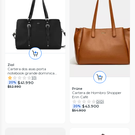
Ziol
Cartera dos asas porta
notebook grande dominica
negro
1
(
1
)
$41.990
20%
$52.990
Prüne
Cartera de Hombro Shopper
Erin Café
0
(
0
)
$43.900
20%
$54.900