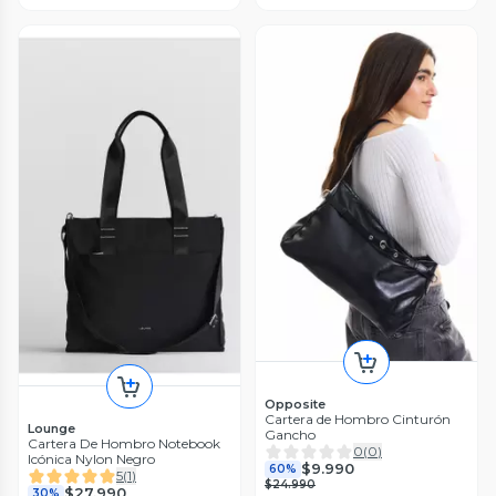
Opposite
Cartera de Hombro Cinturón
Lounge
Gancho
Cartera De Hombro Notebook
0
(
0
)
Icónica Nylon Negro
$9.990
60%
5
(
1
)
$24.990
$27.990
30%