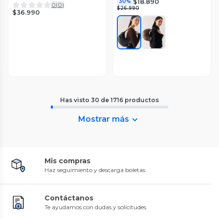
$18.890
30%
0
(
0
)
$26.990
$36.990
Has visto
30
de
1716
productos
Mostrar más
Mis compras
Haz seguimiento y descarga boletas
Contáctanos
Te ayudamos con dudas y solicitudes