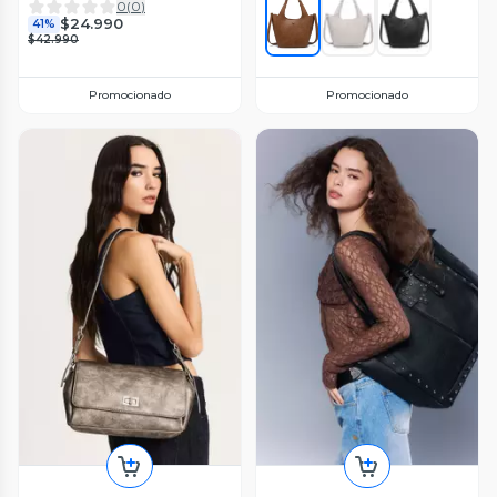
0
(
0
)
$24.990
41%
$42.990
Promocionado
Promocionado