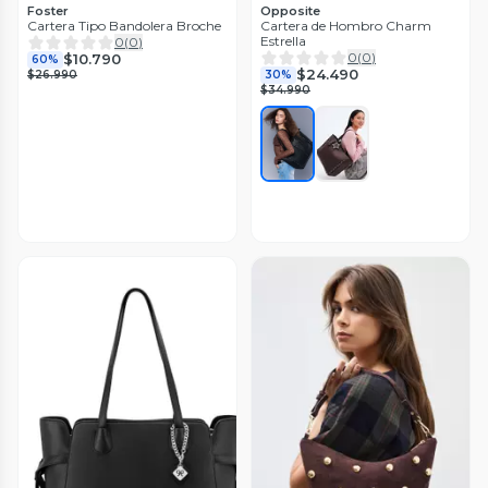
Foster
Opposite
Cartera Tipo Bandolera Broche
Cartera de Hombro Charm
Estrella
0
(
0
)
0
(
0
)
$10.790
60%
$24.490
$26.990
30%
$34.990