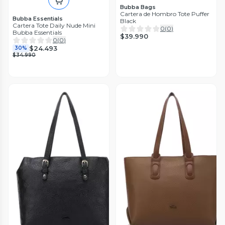
Bubba Bags
Cartera de Hombro Tote Puffer
Bubba Essentials
Black
Cartera Tote Daily Nude Mini
0
(
0
)
Bubba Essentials
$39.990
0
(
0
)
$24.493
30%
$34.990