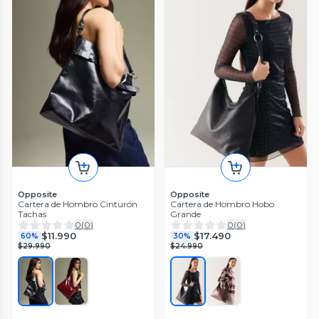
Opposite
Opposite
Cartera de Hombro Cinturón
Cartera de Hombro Hobo
Tachas
Grande
0
(
0
)
0
(
0
)
$11.990
$17.490
60%
30%
$29.990
$24.990