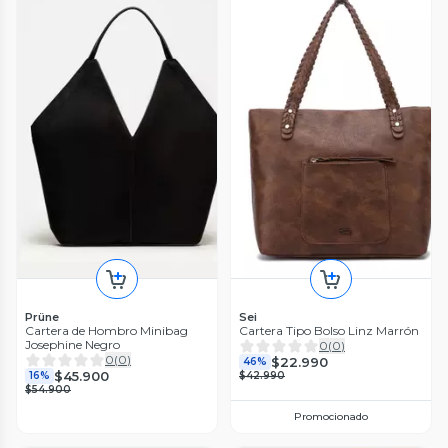
Prüne
Sei
Cartera de Hombro Minibag
Cartera Tipo Bolso Linz Marrón
Josephine Negro
0
(
0
)
0
(
0
)
$22.990
46%
$45.900
16%
$42.990
$54.900
Promocionado