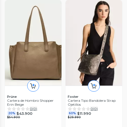
Prüne
Foster
Cartera de Hombro Shopper
Cartera Tipo Bandolera Strap
Erin Beige
Ojetillos
0
(
0
)
0
(
0
)
$43.900
$11.990
20%
60%
$54.900
$29.990