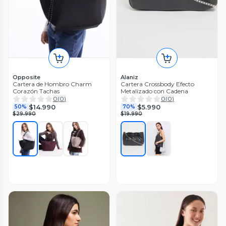
Opposite
Alaniz
Cartera de Hombro Charm
Cartera Crossbody Efecto
Corazón Tachas
Metalizado con Cadena
0
(
0
)
0
(
0
)
$14.990
$5.990
50%
70%
$29.990
$19.990