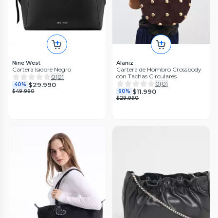
Nine West
Alaniz
Cartera Isidore Negro
Cartera de Hombro Crossbody
con Tachas Circulares
0
(
0
)
0
(
0
)
$29.990
40%
$11.990
$49.990
60%
$29.990