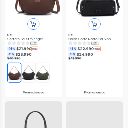
Sei
Sei
Cartera Sei Stavanger
Bolso Corte Recto Sei Sion
0
(
0
)
0
(
0
)
$21.990
$22.990
46%
46%
$23.990
$24.990
41%
41%
$40.990
$42.990
Promocionado
Promocionado