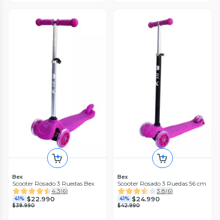
Bex
Bex
Scooter Rosado 3 Ruedas Bex
Scooter Rosado 3 Ruedas 56 cm
4.3
(
6
)
3.8
(
6
)
$22.990
$24.990
41%
41%
$38.990
$42.990