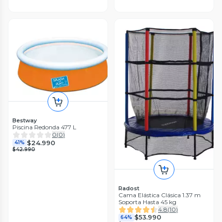
Bestway
Piscina Redonda 477 L
0
(
0
)
$24.990
41%
$42.990
Radost
Cama Elástica Clásica 1.37 m
Soporta Hasta 45 kg
4.8
(
10
)
$53.990
64%