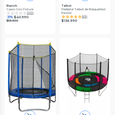
Bianchi
Talbot
Casco Giro Fixture
Pedestal Talbot de Básquetbol
Escolar
0
(
0
)
5
(
3
)
$40.990
31%
$136.990
$59.900