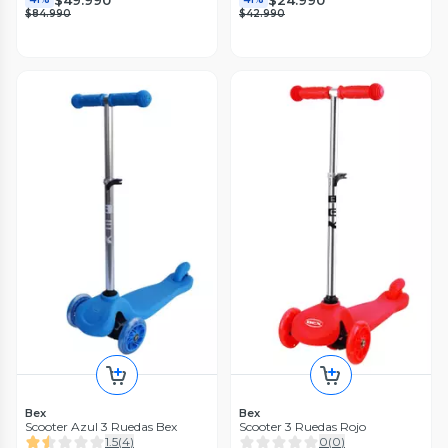
$84.990
$42.990
Bex
Bex
Scooter Azul 3 Ruedas Bex
Scooter 3 Ruedas Rojo
1.5
(
4
)
0
(
0
)