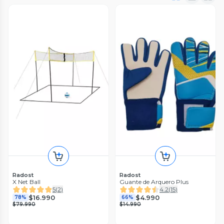
Radost
Radost
X Net Ball
Guante de Arquero Plus
5
(
2
)
4.2
(
15
)
$16.990
$4.990
78%
66%
$79.990
$14.990