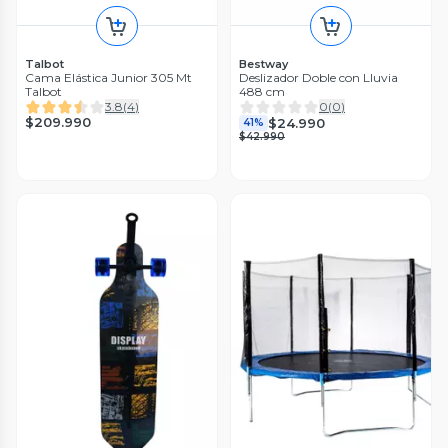
Talbot
Bestway
Cama Elástica Junior 305 Mt
Deslizador Doble con Lluvia
Talbot
488 cm
3.8
(
4
)
0
(
0
)
$209.990
$24.990
41%
$42.990