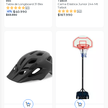
Bex
Talbot
Tabla de Longboard 31 Bex
Cama Elástica Junior 244 Mt
Talbot
5
(
1
)
5
(
2
)
$40.990
41%
$167.990
$69.990