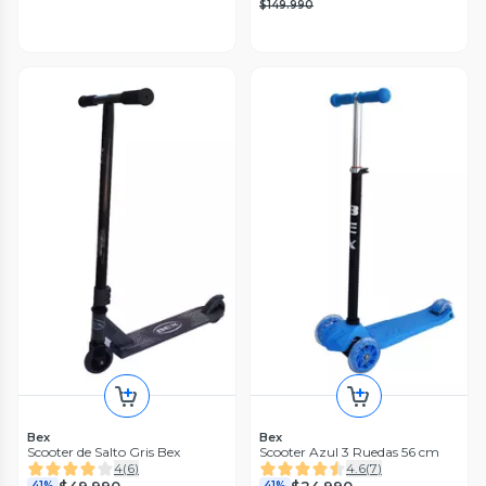
$149.990
Bex
Bex
Scooter de Salto Gris Bex
Scooter Azul 3 Ruedas 56 cm
4
(
6
)
4.6
(
7
)
$49.990
$24.990
41%
41%