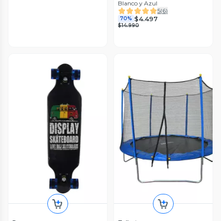
Blanco y Azul
5
(
6
)
$4.497
70%
$14.990