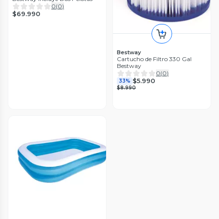
0
(
0
)
$69.990
Bestway
Cartucho de Filtro 330 Gal
Bestway
0
(
0
)
$5.990
33%
$8.990