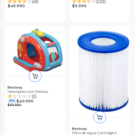
4
(
6
)
3.7
(
3
)
$49.990
$9.990
Bestway
Helicóptero con Pelotas
1
(
1
)
$40.990
41%
$69.990
Bestway
Filtro de Agua Cartridge II