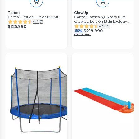
Talbot
GlowUp
Cama Elástica Junior 183 Mt
Cama Elástica 3,05 mts 10 ft
GlowUp Edición Ltda Exclusiva
4.4
(
7
)
P con Malla y escalera
4.9
(
8
)
$125.990
$219.990
55%
$489.990