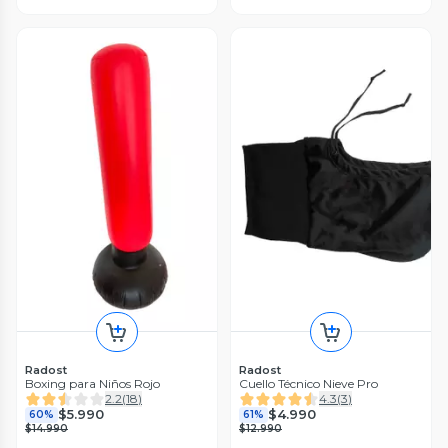
Radost
Radost
Boxing para Niños Rojo
Cuello Técnico Nieve Pro
2.2
(
18
)
4.3
(
3
)
$5.990
$4.990
60%
61%
$14.990
$12.990