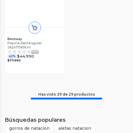
Bestway
Piscina Rectangular
262x175x51cm
0
(
0
)
$44.990
42%
$77.990
Has visto
29
de
29
productos
Búsquedas populares
gorros de natacion
aletas natacion