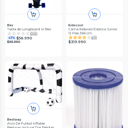
Bex
Kidscool
Tabla de Longboard 41 Bex
Cama Kidscool Elástica Junior
12 Pies 366 cm
0
(
0
)
4
(
1
)
$56.990
43%
$319.990
$99.990
Bestway
Arco De Futbol Inflable
Bestway Incluye Dos Pelotas