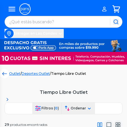
Entregar en Las Condes
Outlet
/
Deportes Outlet
/
Tiempo Libre Outlet
Tiempo Libre Outlet
Filtros (
0
)
Ordenar
29
productos encontrados