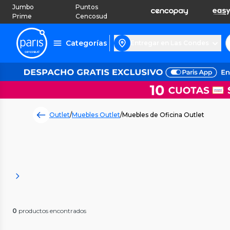
Jumbo
Puntos
Prime
Cencosud
Categorías
Entregar en Las Condes
Outlet
/
Muebles Outlet
/
Muebles de Oficina Outlet
0
productos encontrados