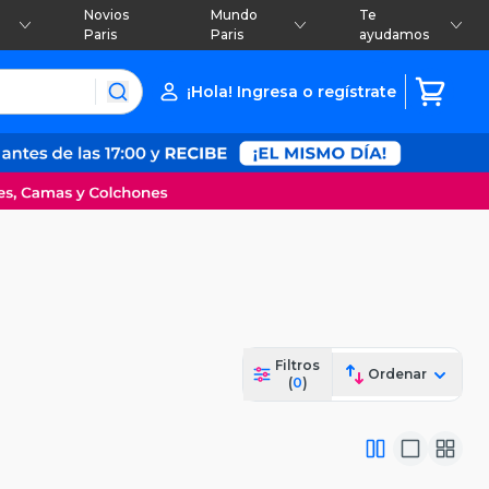
Novios
Mundo
Te
Paris
Paris
ayudamos
¡Hola! Ingresa o regístrate
Filtros
Ordenar
(
0
)