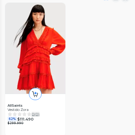
AllSaints
Vestido Zora
0
(
0
)
$111.490
62%
$299.990