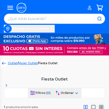
Entregar en Las Condes
Outlet
/
Mujer Outlet
/
Fiesta Outlet
Fiesta Outlet
Filtros (
0
)
Ordenar
1
productos encontrados