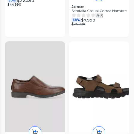
$22.490
50%
$44.990
Jarman
Sandalia Casual Correa Hombre
0
(
0
)
$7.990
68%
$24.990