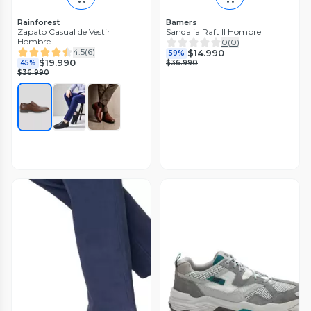
Rainforest
Bamers
Zapato Casual de Vestir
Sandalia Raft II Hombre
Hombre
0
(
0
)
4.5
(
6
)
$14.990
59%
$19.990
45%
$36.990
$36.990