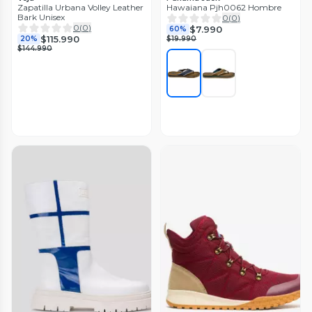
Zapatilla Urbana Volley Leather
Hawaiana Pjh0062 Hombre
Bark Unisex
0
(
0
)
0
(
0
)
$7.990
60%
$115.990
20%
$19.990
$144.990