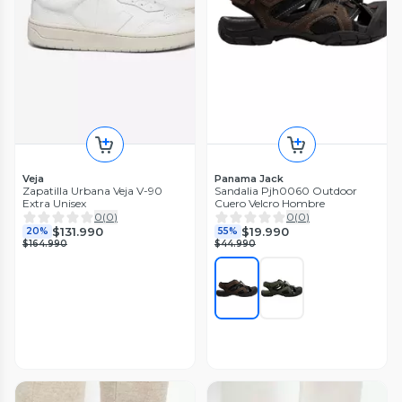
Veja
Panama Jack
Zapatilla Urbana Veja V-90
Sandalia Pjh0060 Outdoor
Extra Unisex
Cuero Velcro Hombre
0
(
0
)
0
(
0
)
$131.990
$19.990
20%
55%
$164.990
$44.990