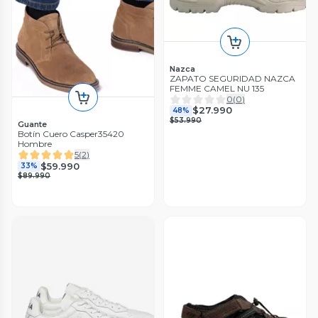
Nazca
ZAPATO SEGURIDAD NAZCA
FEMME CAMEL NU 135
0
(
0
)
$27.990
48%
$53.990
Guante
Botín Cuero Casper35420
Hombre
5
(
2
)
$59.990
33%
$89.990