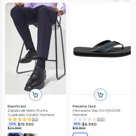
Rainforest
Panama Jack
Zapato de Vestir Punta
Hawaiana Slip On Pjh0061
Cuadrada Cordón Hombre
Hombre
5
(
2
)
0
(
0
)
$19.990
$6.990
20%
65%
$24.990
$19.990