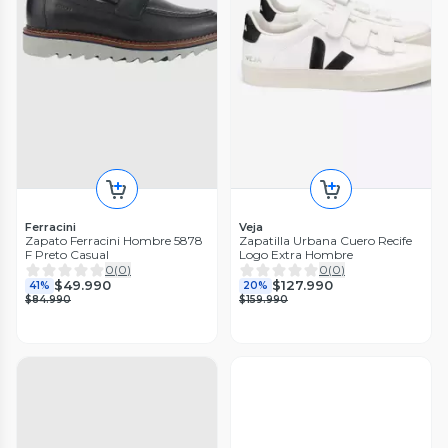
Ferracini
Veja
Zapato Ferracini Hombre 5878
Zapatilla Urbana Cuero Recife
F Preto Casual
Logo Extra Hombre
0
(
0
)
0
(
0
)
$49.990
$127.990
41%
20%
$84.990
$159.990