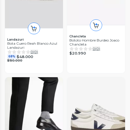
Chancleta
Landazuri
Bototo Hombre Burdeo Joaco
Bota Cuero Reah Blanco Azul
Chancleta
Landazuri
0
(
0
)
0
(
0
)
$20.990
$48.000
68%
$150.000