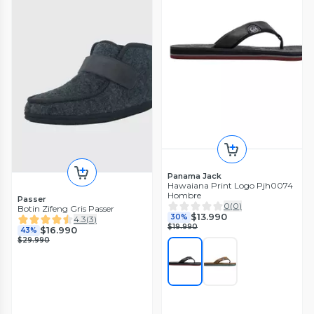
Panama Jack
Hawaiana Print Logo Pjh0074
Hombre
Passer
0
(
0
)
Botin Zifeng Gris Passer
$13.990
30%
4.3
(
3
)
$19.990
$16.990
43%
$29.990