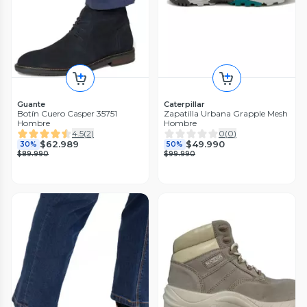
Guante
Caterpillar
Botín Cuero Casper 35751
Zapatilla Urbana Grapple Mesh
Hombre
Hombre
4.5
(
2
)
0
(
0
)
$62.989
$49.990
30%
50%
$89.990
$99.990