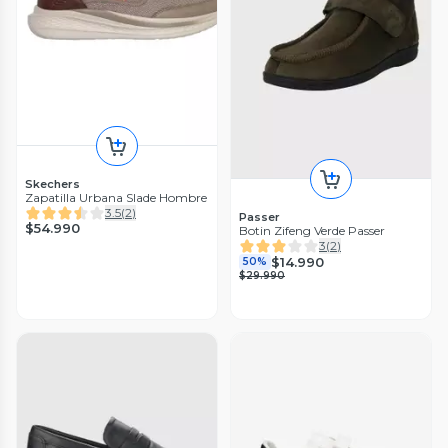
Skechers
Zapatilla Urbana Slade Hombre
3.5
(
2
)
Passer
$54.990
Botin Zifeng Verde Passer
3
(
2
)
$14.990
50%
$29.990