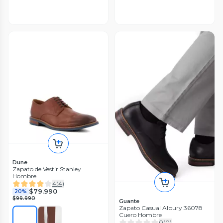
Dune
Zapato de Vestir Stanley
Hombre
4
(
4
)
$79.990
20%
$99.990
Guante
Zapato Casual Albury 36078
Cuero Hombre
0
(
0
)