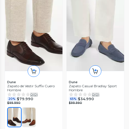
Dune
Dune
Zapato de Vestir Suffix Cuero
Zapato Casual Bradlay Sport
Hombre
Hombre
0
(
0
)
0
(
0
)
$79.990
$34.990
20%
65%
$99.990
$99.990