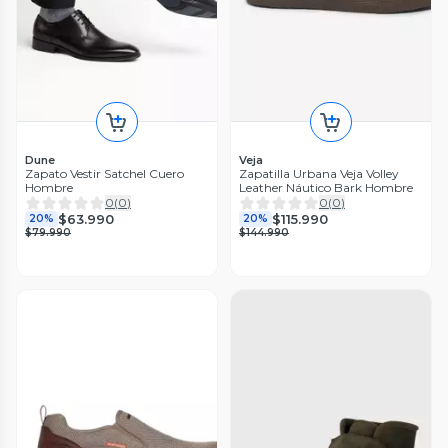
Dune
Veja
Zapato Vestir Satchel Cuero
Zapatilla Urbana Veja Volley
Hombre
Leather Náutico Bark Hombre
0
(
0
)
0
(
0
)
$63.990
$115.990
20%
20%
$79.990
$144.990