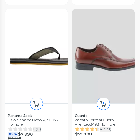
Panama Jack
Guante
Hawaiana de Dedo Pjh0072
Zapato Formal Cuero
Hombre
Firenze33498 Hombre
0
(
0
)
4.7
(
31
)
$59.990
$7.990
60%
$19.990