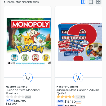
51
productos encontrados
Hasbro Gaming
Hasbro Gaming
Juego de Mesa Monopoly
Juego de Mesa Gaming Adivina
Pokémon
Quién?
0
(
0
)
4.7
(
37
)
$19.790
40%
$13.190
40%
$32.990