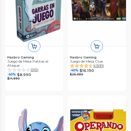
Hasbro Gaming
Hasbro Gaming
Juego de Mesa Patitas al
Juego de Mesa Clue
Ataque
4.5
(
31
)
0
(
0
)
$16.190
40%
$8.990
40%
$26.990
$14.990