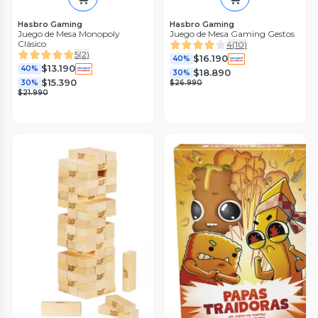
Hasbro Gaming
Hasbro Gaming
Juego de Mesa Monopoly
Juego de Mesa Gaming Gestos
Clásico
4
(
10
)
5
(
2
)
$16.190
40%
$13.190
40%
$18.890
30%
$15.390
30%
$26.990
$21.990