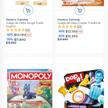
Hasbro Gaming
Hasbro Gaming
Juego de Mesa Jenga Dado
Juego de Mesa Papas Traidoras
Digital
5
(
3
)
5
(
2
)
$13.190
40%
$10.190
40%
$15.390
30%
$11.890
30%
$21.990
$16.990