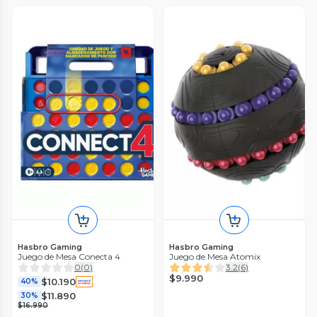
Hasbro Gaming
Hasbro Gaming
Juego de Mesa Conecta 4
Juego de Mesa Atomix
0
(
0
)
3.2
(
6
)
$9.990
$10.190
40%
$11.890
30%
$16.990