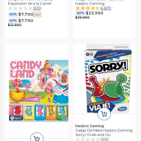
Expansión Ve a la Cárcel
Hasbro Gaming
0
(
0
)
4.6
(
11
)
$23.990
40%
$7.790
40%
$39.990
$7.790
40%
$12.990
Hasbro Gaming
Juego De Mesa Hasbro Gaming
Sorry! Grab and Go
0
(
0
)