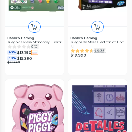
Hasbro Gaming
Hasbro Gaming
Juego de Mesa Monopoly Junior
Juegos de Mesa Electrónico Bop
It!
0
(
0
)
4.9
(
35
)
$13.190
40%
$19.990
$15.390
30%
$21.990