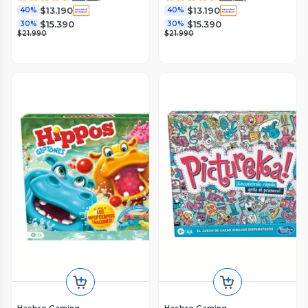
$13.190
$13.190
40%
40%
$15.390
$15.390
30%
30%
$21.990
$21.990
Hasbro Gaming
Hasbro Gaming