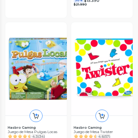
$15.390
30%
$21.990
Hasbro Gaming
Hasbro Gaming
Juego de Mesa Pulgas Locas
Juego de Mesa Twister
4.3
(
34
)
4.6
(
57
)