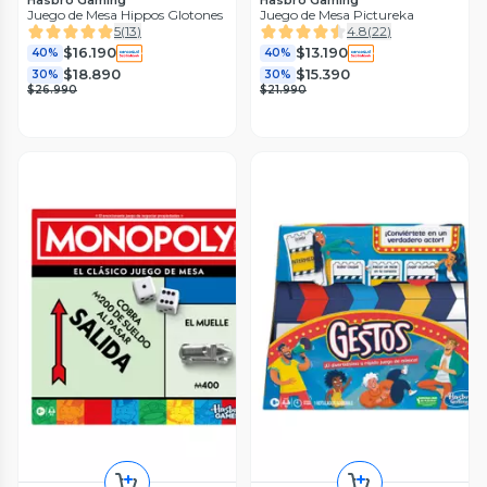
Juego de Mesa Hippos Glotones
Juego de Mesa Pictureka
5
(
13
)
4.8
(
22
)
$16.190
$13.190
40%
40%
$18.890
$15.390
30%
30%
$26.990
$21.990