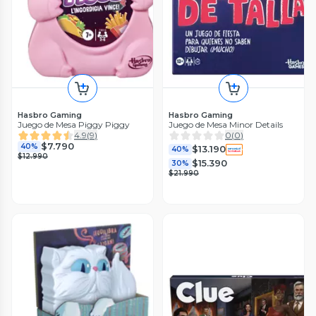
Hasbro Gaming
Hasbro Gaming
Juego de Mesa Piggy Piggy
Juego de Mesa Minor Details
4.9
(
9
)
0
(
0
)
$7.790
40%
$13.190
40%
$12.990
$15.390
30%
$21.990