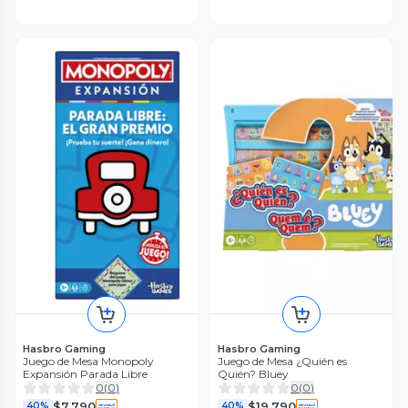
Hasbro Gaming
Hasbro Gaming
Juego de Mesa Monopoly
Juego de Mesa ¿Quién es
Expansión Parada Libre
Quién? Bluey
0
(
0
)
0
(
0
)
$7.790
$19.790
40%
40%