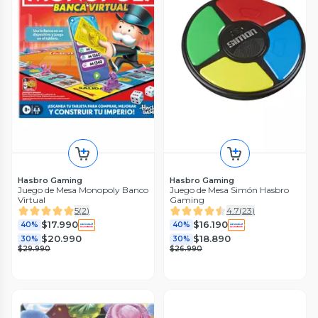
Hasbro Gaming
Hasbro Gaming
Juego de Mesa Monopoly Banco
Juego de Mesa Simón Hasbro
Virtual
Gaming
5
(
2
)
4.7
(
23
)
$17.990
$16.190
40%
40%
$20.990
$18.890
30%
30%
$29.990
$26.990