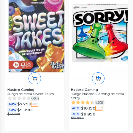
Hasbro Gaming
Hasbro Gaming
Juego de Mesa Sweet Takes
Juego Hasbro Gaming de Mesa
Sorry
0
(
0
)
4.5
(
8
)
$7.790
40%
$10.190
40%
$9.090
30%
$11.890
$12.990
30%
$16.990