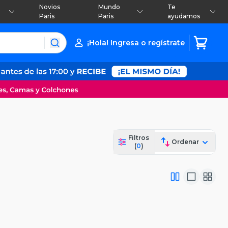
Novios
Mundo
Te
Paris
Paris
ayudamos
¡Hola! Ingresa o regístrate
Filtros
Ordenar
(
0
)