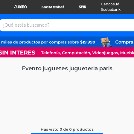
Cencosud
Scotiabank
Evento juguetes jugueteria paris
Has visto
0
de
0
productos