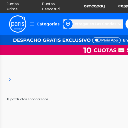
Jumbo
Puntos
Prime
Cencosud
Categorías
Entregar en Las Condes
0
productos encontrados