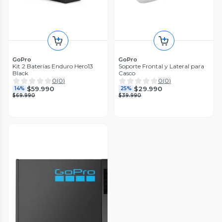
GoPro
GoPro
Kit 2 Baterías Enduro Hero13
Soporte Frontal y Lateral para
Black
Casco
0
(
0
)
0
(
0
)
$59.990
$29.990
14%
25%
$69.990
$39.990