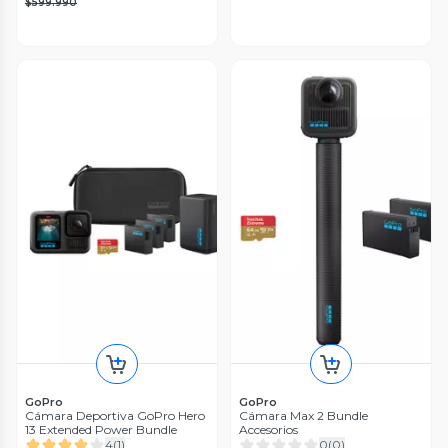
$599.990
GoPro
GoPro
Cámara Deportiva GoPro Hero
Cámara Max 2 Bundle
13 Extended Power Bundle
Accesorios
4
(
1
)
0
(
0
)