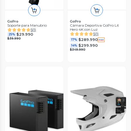
GoPro
GoPro
Soporte para Manubrio
Cámara Deportiva GoPro Lit
Hero 4K con Luz
5
(
1
)
5
(
1
)
$29.990
25%
$39.990
$289.990
17%
$299.990
14%
$349.990