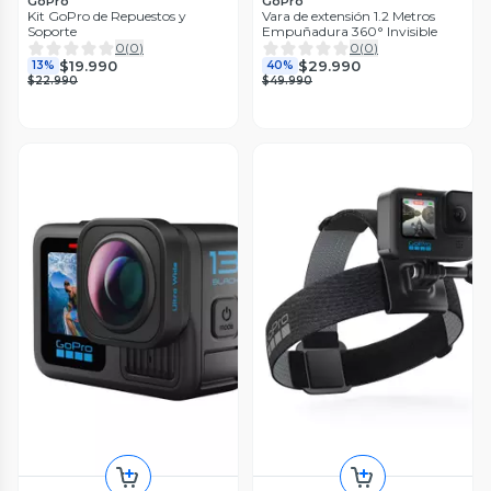
GoPro
GoPro
Kit GoPro de Repuestos y
Vara de extensión 1.2 Metros
Soporte
Empuñadura 360° Invisible
0
(
0
)
0
(
0
)
$19.990
$29.990
13%
40%
$22.990
$49.990