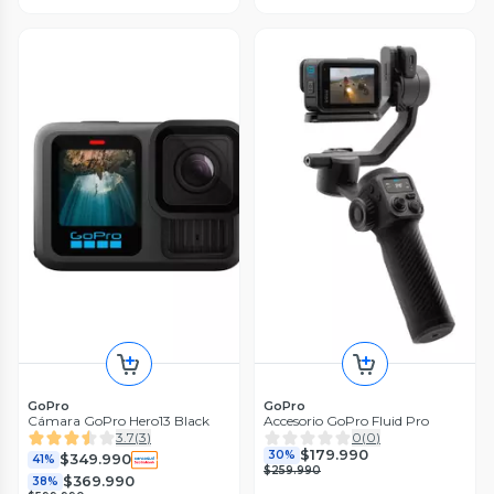
GoPro
GoPro
Cámara GoPro Hero13 Black
Accesorio GoPro Fluid Pro
3.7
(
3
)
0
(
0
)
$179.990
30%
$349.990
41%
$259.990
$369.990
38%