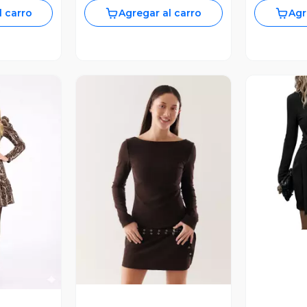
l carro
Agregar al carro
Agr
V
Vista Previa
revia