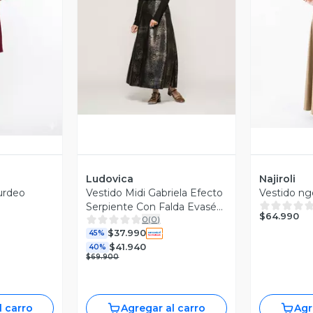
Vista Previa
V
revia
Ludovica
Najiroli
urdeo
Vestido Midi Gabriela Efecto
Vestido ng
Serpiente Con Falda Evasé
$64.990
0
(
0
)
Ludovica
$37.990
45%
$41.940
40%
$69.900
l carro
Agregar al carro
Agr