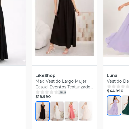
Vista Previa
V
revia
LikeShop
Luna
Maxi Vestido Largo Mujer
Vestido De
Casual Eventos Texturizado
$44.990
0
(
0
)
Sin Manga 3374
$18.990