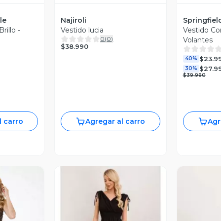
le
Najiroli
Springfiel
rillo -
Vestido lucia
Vestido C
0
(
0
)
Volantes
$38.990
$23.9
40%
$27.9
30%
$39.990
l carro
Agregar al carro
Agr