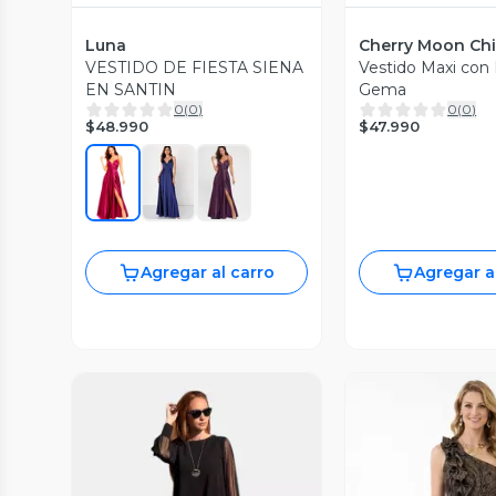
Luna
Cherry Moon Chi
VESTIDO DE FIESTA SIENA
Vestido Maxi con B
EN SANTIN
Gema
0
(
0
)
0
(
0
)
$48.990
$47.990
Agregar al carro
Agregar a