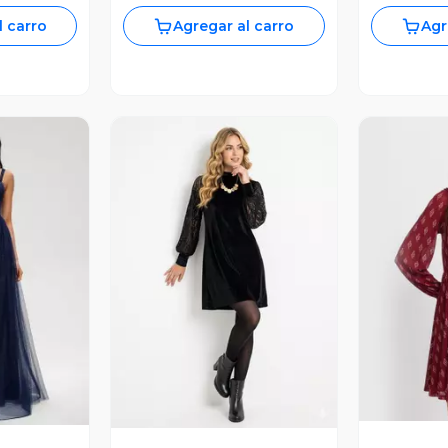
l carro
Agregar al carro
Agr
V
revia
Vista Previa