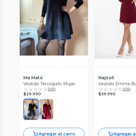
Vista Previa
Vista P
Me Mató
Najiroli
Vestido Terciopelo Mujer
Vestido Emma B
0
(
0
)
0
(
0
)
$29.990
$39.990
Agregar al carro
Agregar a