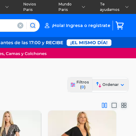
Novios
Mundo
Te
Paris
Paris
ayudamos
¡Hola! Ingresa o regístrate
Filtros
Ordenar
(
0
)