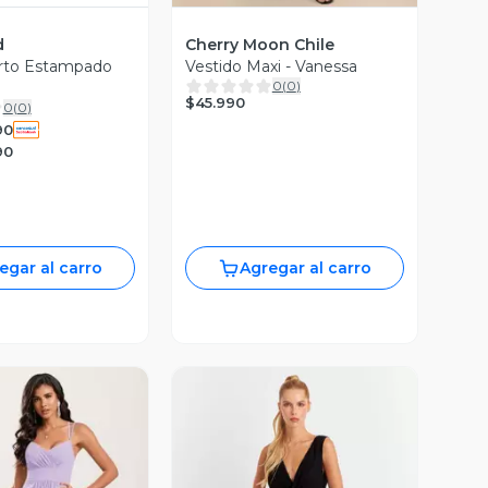
d
Cherry Moon Chile
orto Estampado
Vestido Maxi - Vanessa
0
(
0
)
$45.990
0
(
0
)
90
90
egar al carro
Agregar al carro