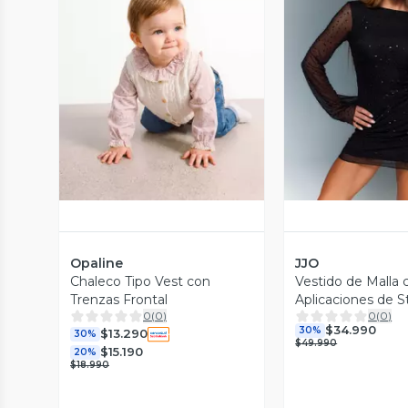
Vista Previa
Vista P
Opaline
JJO
Chaleco Tipo Vest con
Vestido de Malla 
Trenzas Frontal
Aplicaciones de S
0
(
0
)
0
(
0
)
$34.990
30%
$13.290
30%
$49.990
$15.190
20%
$18.990