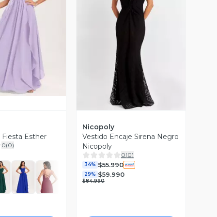
ista Previa
Vista Previa
Nicopoly
 Fiesta Esther
Vestido Encaje Sirena Negro
0
(
0
)
Nicopoly
0
(
0
)
$55.990
34%
$59.990
29%
$84.990