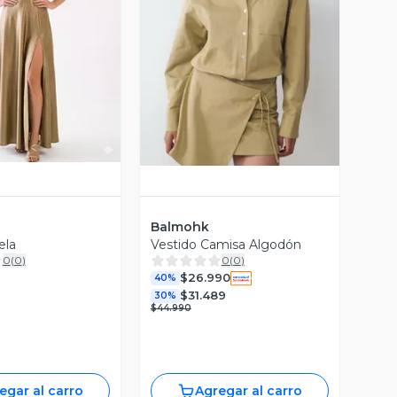
ista Previa
Vista Previa
Balmohk
ela
Vestido Camisa Algodón
0
(
0
)
0
(
0
)
$26.990
40%
$31.489
30%
$44.990
egar al carro
Agregar al carro