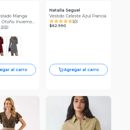
Natalia Seguel
ustado Manga
Vestido Celeste Azul Francia
5
(
1
)
l Otoño Invierno
$62.990
0
(
0
)
egar al carro
Agregar al carro