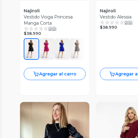
Najiroli
Najiroli
Vestido Voiga Princesa
Vestido Alessia
0
(
0
)
Manga Corta
$38.990
0
(
0
)
$38.990
Agregar al carro
Agregar a