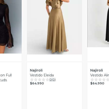
V
revia
Vista Previa
Najiroli
Najiroli
con Full
Vestido Eleida
Vestido Ali
0
(
0
)
tuds
$64.990
$64.990