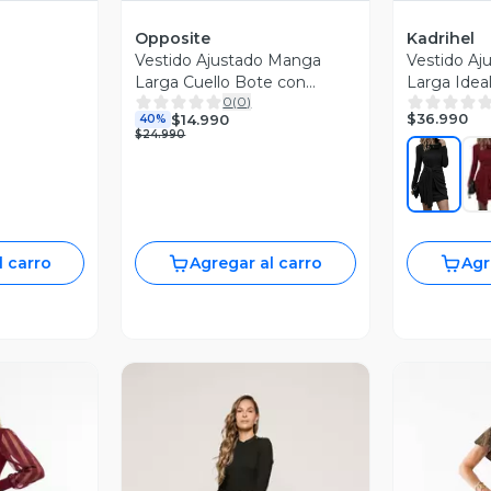
Opposite
Kadrihel
Vestido Ajustado Manga
Vestido Aj
Larga Cuello Bote con
Larga Idea
0
(
0
)
Cinturón
I032
$36.990
$14.990
40%
$24.990
l carro
Agregar al carro
Agr