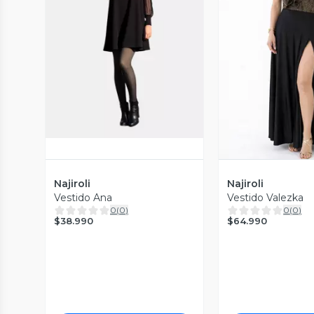
Vista Previa
Vista P
Najiroli
Najiroli
Vestido Ana
Vestido Valezka
0
(
0
)
0
(
0
)
$38.990
$64.990