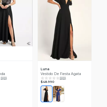
ista Previa
Vista Previa
Luna
nda
Vestido De Fiesta Agata
0
(
0
)
0
(
0
)
$48.990