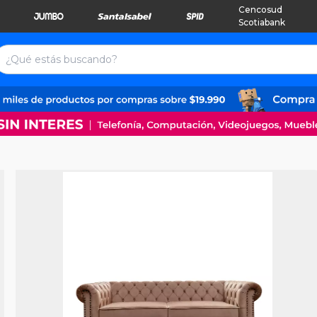
Cencosud
Scotiabank