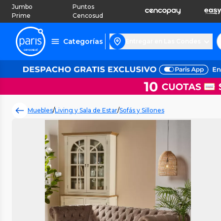
Jumbo
Puntos
Prime
Cencosud
Categorías
Entregar en Las Condes
Muebles
/
Living y Sala de Estar
/
Sofás y Sillones