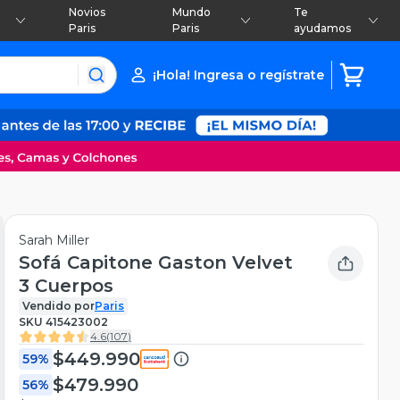
Novios
Mundo
Te
Paris
Paris
ayudamos
¡Hola! Ingresa o regístrate
Sarah Miller
Sofá Capitone Gaston Velvet
3 Cuerpos
Vendido por
Paris
SKU
415423002
4.6
(
107
)
$449.990
59%
$479.990
56%