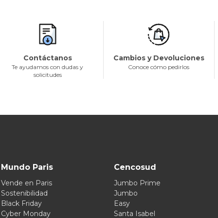
Contáctanos
Cambios y Devoluciones
Te ayudamos con dudas y
Conoce cómo pedirlos
solicitudes
Mundo Paris
Cencosud
Vende en Paris
Jumbo Prime
Sostenibilidad
Jumbo
Black Friday
Easy
Cyber Monday
Santa Isabel