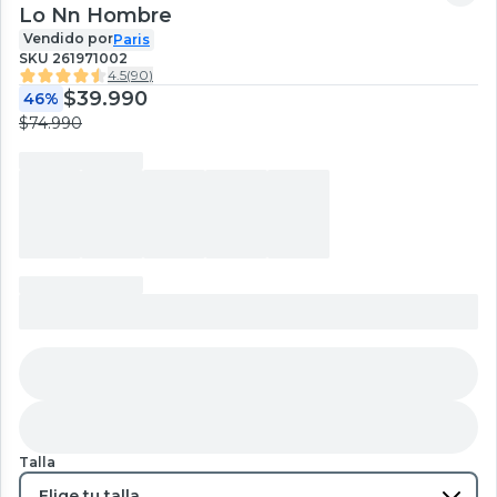
Lo Nn Hombre
Vendido por
Paris
SKU
261971002
4.5
(
90
)
$39.990
46%
$74.990
Talla