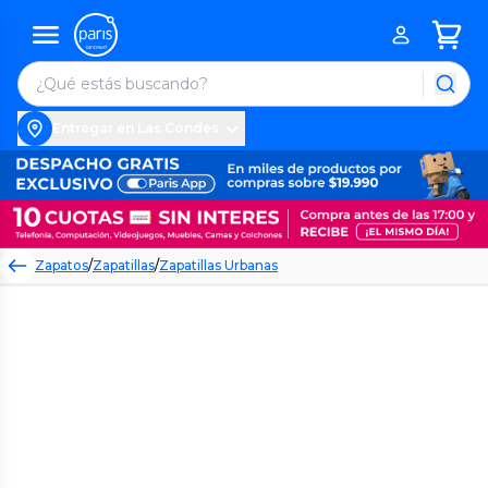
Entregar en Las Condes
Zapatos
/
Zapatillas
/
Zapatillas Urbanas