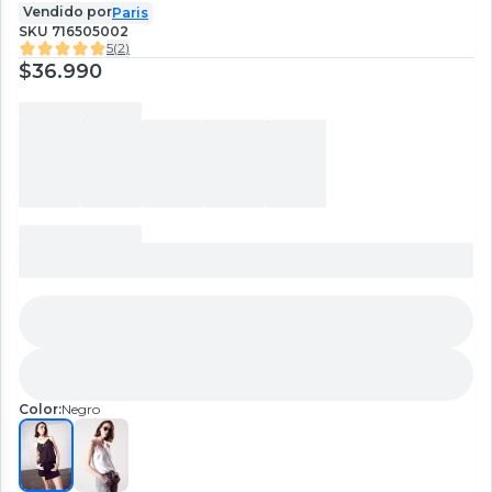
Vendido por
Paris
SKU
716505002
5
(
2
)
$36.990
Color:
Negro