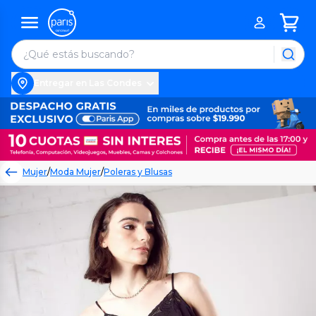
Entregar en Las Condes
Mujer
/
Moda Mujer
/
Poleras y Blusas