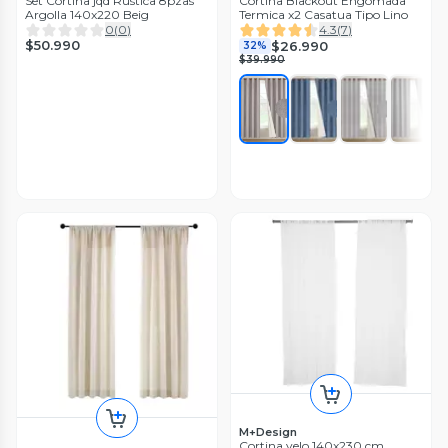
Set Cortina jqd Rustica 8pzas
Cortina Blackout Engomada
Argolla 140x220 Beig
Termica x2 Casatua Tipo Lino
0
(
0
)
4.3
(
7
)
$50.990
$26.990
32%
$39.990
M+Design
Cortina velo 140x230 cm