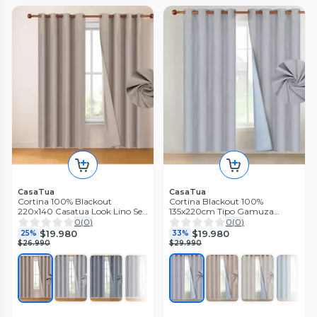
CasaTua
CasaTua
Cortina 100% Blackout
Cortina Blackout 100%
220x140 Casatua Look Lino Set
135x220cm Tipo Gamuza
2 Paños
Casatua Set de 2
0
(
0
)
0
(
0
)
$19.980
$19.980
25%
33%
$26.990
$29.990