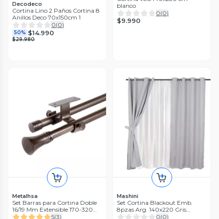
Decodeco
blanco
Cortina Lino 2 Paños Cortina 8
0
(
0
)
Anillos Deco 70x150cm 1
$9.990
0
(
0
)
$14.990
50%
$29.980
Metalhsa
Mashini
Set Barras para Cortina Doble
Set Cortina Blackout Emb.
16/19 Mm Extensible 170-320
8pzas Arg. 140x220 Gris
Cm A Techo Café Cónico
Frutillar
5
(
3
)
0
(
0
)