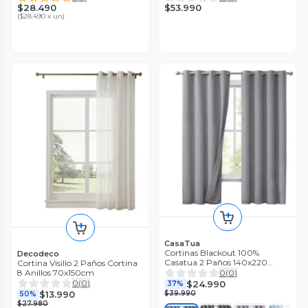
$28.490
$53.990
(
$28.490 x un
)
CasaTua
Cortinas Blackout 100%
Decodeco
Casatua 2 Paños 140x220
Cortina Visillo 2 Paños Cortina
Textura Lino
8 Anillos 70x150cm
0
(
0
)
0
(
0
)
$24.990
37%
$13.990
$39.990
50%
$27.980