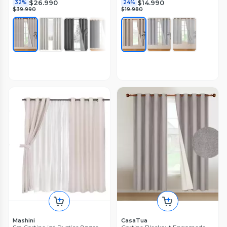
$26.990
$14.990
32%
24%
$39.990
$19.980
Mashini
CasaTua