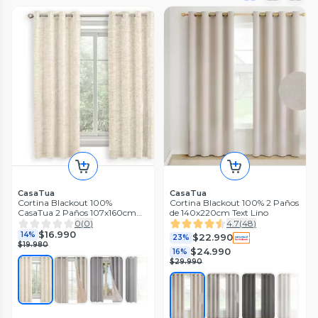
CasaTua
CasaTua
Cortina Blackout 100%
Cortina Blackout 100% 2 Paños
CasaTua 2 Paños 107x160cm
de 140x220cm Text Lino
Textura Lino
0
(
0
)
4.7
(
48
)
$16.990
14%
$22.990
23%
$19.980
$24.990
16%
$29.990