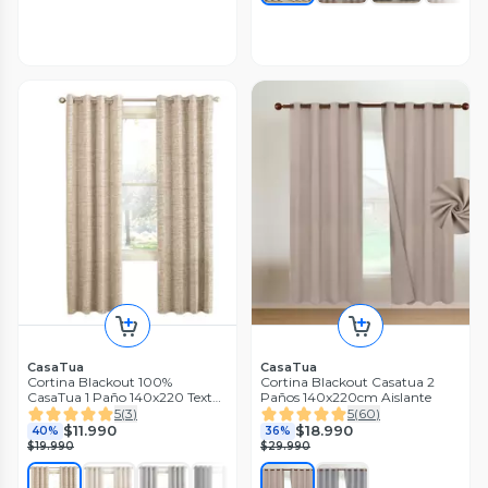
CasaTua
CasaTua
Cortina Blackout 100%
Cortina Blackout Casatua 2
CasaTua 1 Paño 140x220 Textu
Paños 140x220cm Aislante
Lino
5
(
3
)
5
(
60
)
$11.990
$18.990
40%
36%
$19.990
$29.990