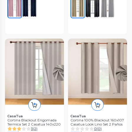
CasaTua
CasaTua
Cortina Blackout Engomada
Cortina 100% Blackout 160x107
Termica Set 2 Casatua 140x220
Casatua Look Lino Set 2 Paños
3
(
2
)
0
(
0
)