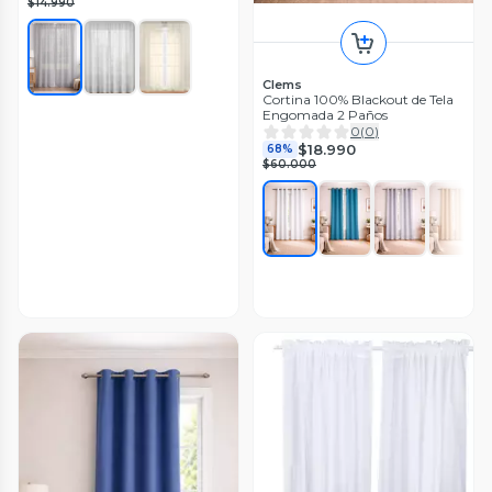
$14.990
Clems
Cortina 100% Blackout de Tela
Engomada 2 Paños
0
(
0
)
$18.990
68%
$60.000