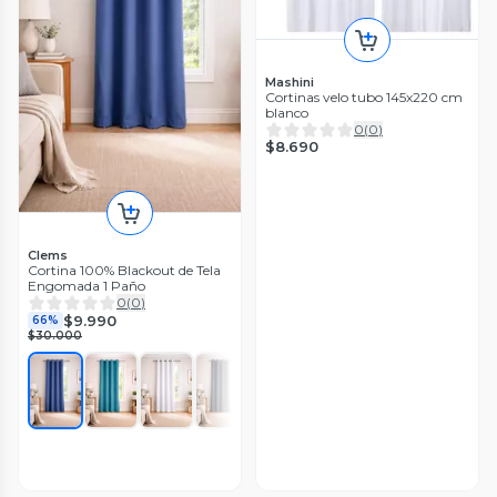
Mashini
Cortinas velo tubo 145x220 cm
blanco
0
(
0
)
$8.690
Clems
Cortina 100% Blackout de Tela
Engomada 1 Paño
0
(
0
)
$9.990
66%
$30.000