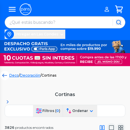
Entregar en Las Condes
Deco
/
Decoración
/
Cortinas
Cortinas
Filtros (
0
)
Ordenar
3826
productos encontrados