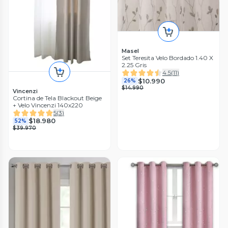
Masel
Set Teresita Velo Bordado 1.40 X
2.25 Gris
4.5
(
11
)
$10.990
26%
$14.990
Vincenzi
Cortina de Tela Blackout Beige
+ Velo Vincenzi 140x220
5
(
3
)
$18.980
52%
$39.970