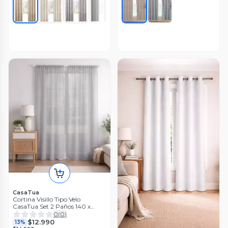
CasaTua
Cortina Visillo Tipo Velo
CasaTua Set 2 Paños 140 x
220cm
0
(
0
)
$12.990
13%