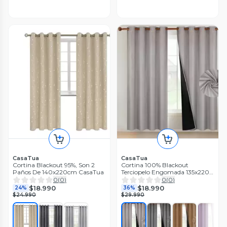
CasaTua
CasaTua
Cortina Blackout 95%, Son 2
Cortina 100% Blackout
Paños De 140x220cm CasaTua
Terciopelo Engomada 135x220
Casatua x2
0
(
0
)
0
(
0
)
$18.990
$18.990
24%
36%
$24.990
$29.990