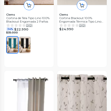
Clems
Clems
Cortina de Tela Tipo Lino 100%
Cortina Blackout 100%
Blackout Engomada 2 Paños
Engomada Térmica Tipo Lino
140x220 - Tela Gruesa
0
(
0
)
0
(
0
)
Premium - 2 Paños Turquesa
$24.990
$22.990
34%
$35.000