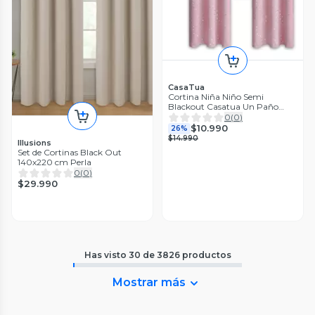
CasaTua
Cortina Niña Niño Semi
Blackout Casatua Un Paño
140x220cm rosa claro
0
(
0
)
$10.990
26%
$14.990
Illusions
Set de Cortinas Black Out
140x220 cm Perla
0
(
0
)
$29.990
Has visto
30
de
3826
productos
Mostrar más