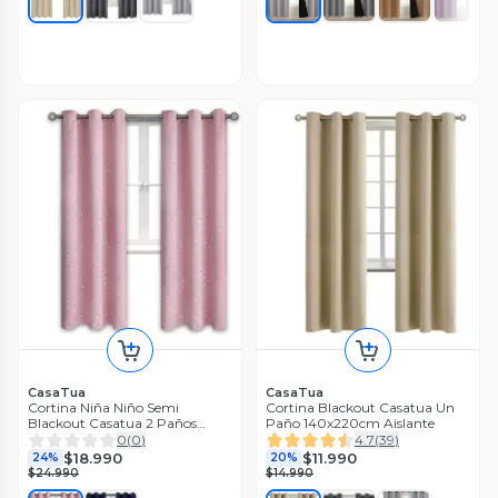
CasaTua
CasaTua
Cortina Niña Niño Semi
Cortina Blackout Casatua Un
Blackout Casatua 2 Paños
Paño 140x220cm Aislante
140x220cm.
0
(
0
)
4.7
(
39
)
$18.990
$11.990
24%
20%
$24.990
$14.990