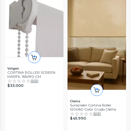
Volgen
CORTINA ROLLER SCREEN
MARFIL 165x190 CM
0
(
0
)
$33.000
Clems
Sunscreen Cortina Roller
120x160 Color Crudo Clems
0
(
0
)
$45.990