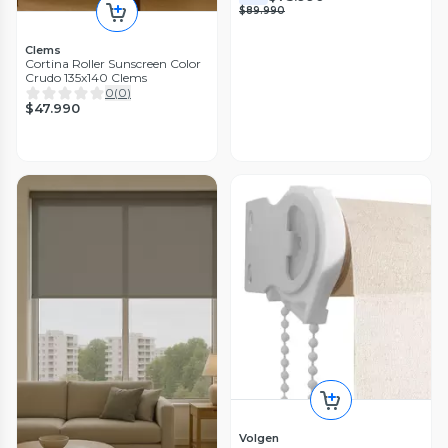
$89.990
Clems
Cortina Roller Sunscreen Color
Crudo 135x140 Clems
0
(
0
)
$47.990
Volgen