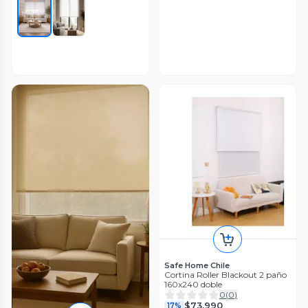
Safe Home Chile
Cortina Roller Blackout 2 paño
160x240 doble
0
(
0
)
$73.990
17%