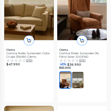
Clems
Clems
Cortina Roller Sunscreen Color
Cortina Roller Sunscreen 5%
Crudo 135x160 Clems
Filtro Solar 200X160
0
(
0
)
0
(
0
)
$47.990
$36.990
43%
$65.000