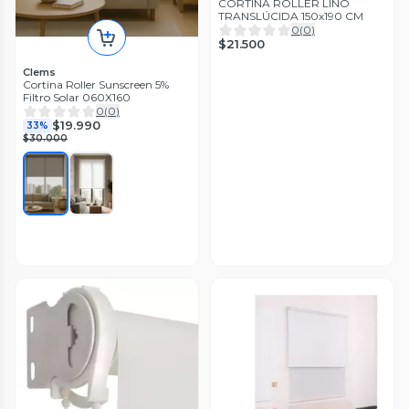
CORTINA ROLLER LINO
TRANSLÚCIDA 150x190 CM
0
(
0
)
$21.500
Clems
Cortina Roller Sunscreen 5%
Filtro Solar 060X160
0
(
0
)
$19.990
33%
$30.000