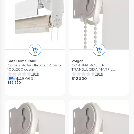
Safe Home Chile
Volgen
Cortina Roller Blackout 2 paño
CORTINA ROLLER
100x200 doble
TRANSLÚCIDA MARFIL
105x190 CM
0
(
0
)
0
(
0
)
$12.500
$48.990
18%
$59.990