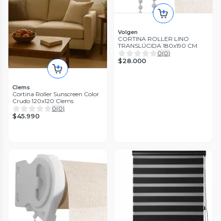
Volgen
CORTINA ROLLER LINO
TRANSLÚCIDA 180x190 CM
0
(
0
)
$28.000
Clems
Cortina Roller Sunscreen Color
Crudo 120x120 Clems
0
(
0
)
$45.990