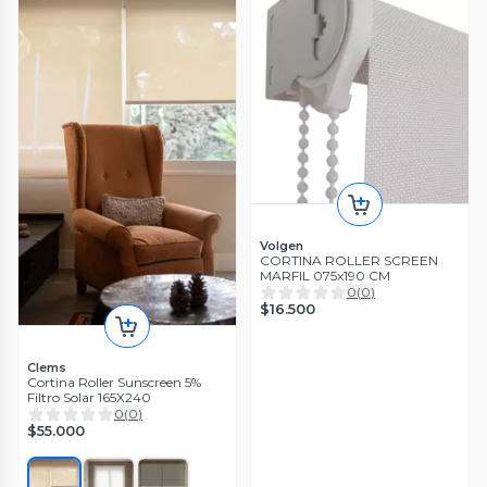
Volgen
CORTINA ROLLER SCREEN
MARFIL 075x190 CM
0
(
0
)
$16.500
Clems
Cortina Roller Sunscreen 5%
Filtro Solar 165X240
0
(
0
)
$55.000