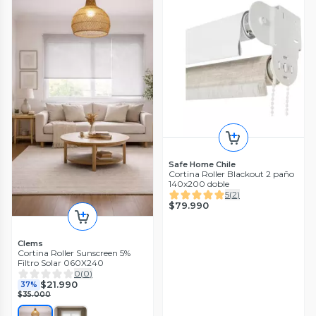
Safe Home Chile
Cortina Roller Blackout 2 paño
140x200 doble
5
(
2
)
$79.990
Clems
Cortina Roller Sunscreen 5%
Filtro Solar 060X240
0
(
0
)
$21.990
37%
$35.000