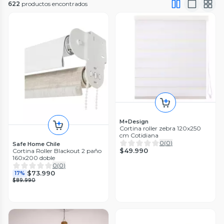
622
productos encontrados
M+Design
Cortina roller zebra 120x250
cm Cotidiana
0
(
0
)
Safe Home Chile
$49.990
Cortina Roller Blackout 2 paño
160x200 doble
0
(
0
)
$73.990
17%
$89.990