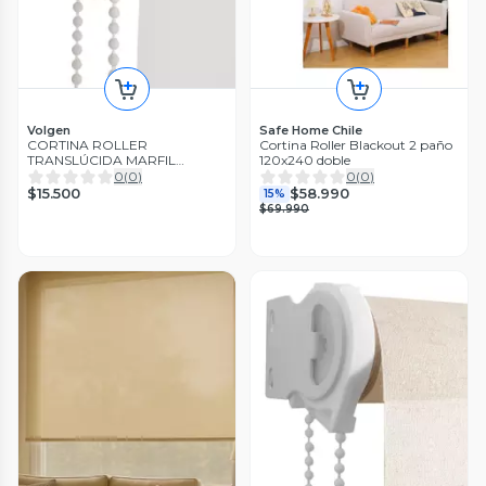
Volgen
Safe Home Chile
CORTINA ROLLER
Cortina Roller Blackout 2 paño
TRANSLÚCIDA MARFIL
120x240 doble
150x190 CM
0
(
0
)
0
(
0
)
$15.500
$58.990
15%
$69.990