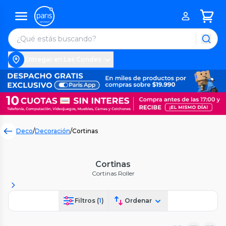
Entregar en Las Condes
Deco
/
Decoración
/
Cortinas
Cortinas
Cortinas Roller
Filtros (
1
)
Ordenar