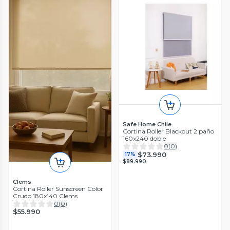
Safe Home Chile
Cortina Roller Blackout 2 paño
160x240 doble
0
(
0
)
$73.990
17%
$89.990
Clems
Cortina Roller Sunscreen Color
Crudo 180x140 Clems
0
(
0
)
$55.990