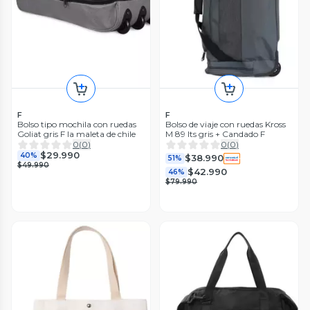
F
F
Bolso tipo mochila con ruedas
Bolso de viaje con ruedas Kross
Goliat gris F la maleta de chile
M 89 lts gris + Candado F
0
(
0
)
0
(
0
)
$29.990
40%
$38.990
51%
$49.990
$42.990
46%
$79.990