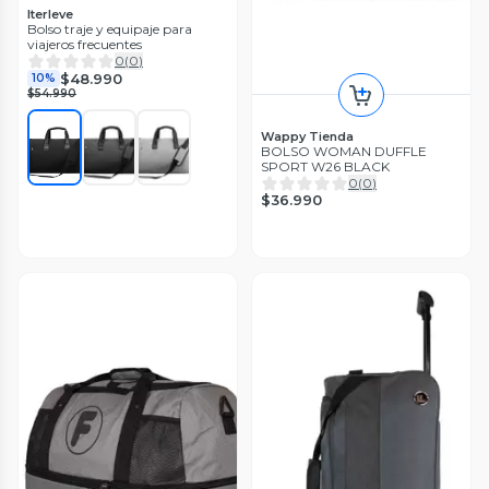
Iterleve
Bolso traje y equipaje para
viajeros frecuentes
0
(
0
)
$48.990
10%
$54.990
Wappy Tienda
BOLSO WOMAN DUFFLE
SPORT W26 BLACK
0
(
0
)
$36.990