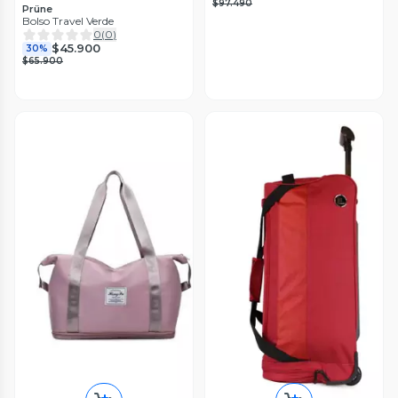
$97.490
Prüne
Bolso Travel Verde
0
(
0
)
$45.900
30%
$65.900