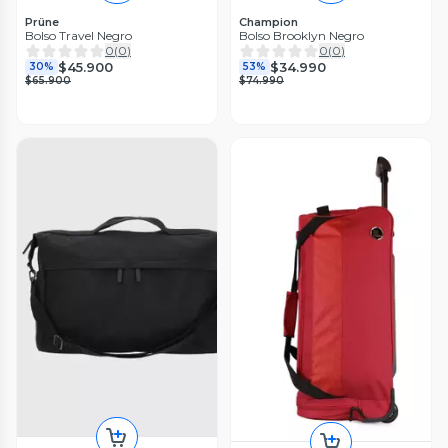
Prüne
Champion
Bolso Travel Negro
Bolso Brooklyn Negro
0
(
0
)
0
(
0
)
$45.900
$34.990
30%
53%
$65.900
$74.990