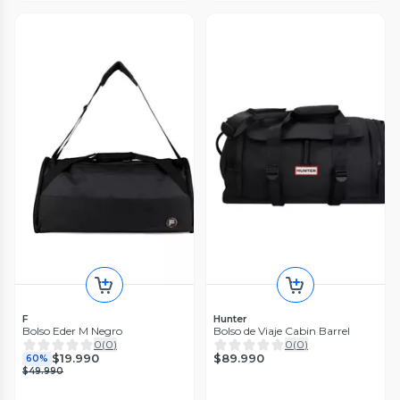
F
Hunter
Bolso Eder M Negro
Bolso de Viaje Cabin Barrel
0
(
0
)
0
(
0
)
$89.990
$19.990
60%
$49.990