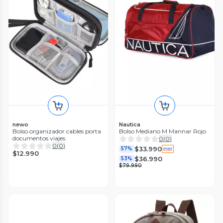
newo
Nautica
Bolso organizador cables porta
Bolso Mediano M Mannar Rojo
documentos viajes
0
(
0
)
0
(
0
)
$33.990
57%
$12.990
$36.990
53%
$79.990