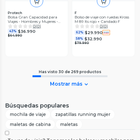
Protech
F
Bolsa Gran Capacidad para
Bolso de viaje con ruedas Kross
Viajes - Hombres y Mujeres -
M 89 lts rojo + Candado F
Deportes2 - Color Rosa
0
(
0
)
0
(
0
)
$36.990
43%
$29.990
62%
$64.990
$32.990
58%
$79.990
Has visto
30
de
269
productos
Mostrar más
Búsquedas populares
mochila de viaje
zapatillas running mujer
maletas de cabina
maletas