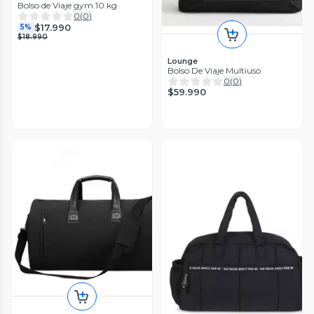
Bolso de Viaje gym 10 kg
0
(
0
)
$17.990
5%
$18.990
Lounge
Bolso De Viaje Multiuso
0
(
0
)
$59.990