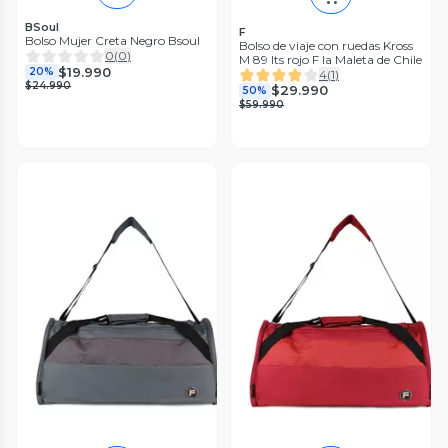
BSoul
F
Bolso Mujer Creta Negro Bsoul
Bolso de viaje con ruedas Kross
0
(
0
)
M 89 lts rojo F la Maleta de Chile
$19.990
20%
4
(
1
)
$24.990
$29.990
50%
$59.990