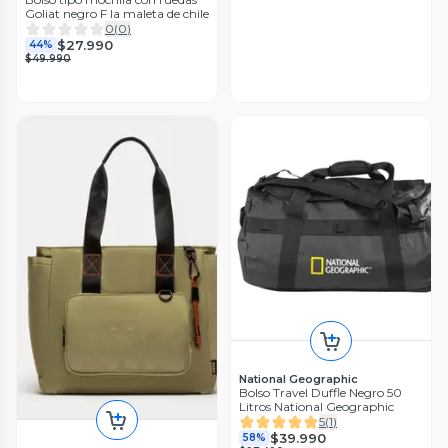
Goliat negro F la maleta de chile
0
(
0
)
$27.990
44%
$49.990
National Geographic
Bolso Travel Duffle Negro 50
Litros National Geographic
5
(
1
)
$39.990
58%