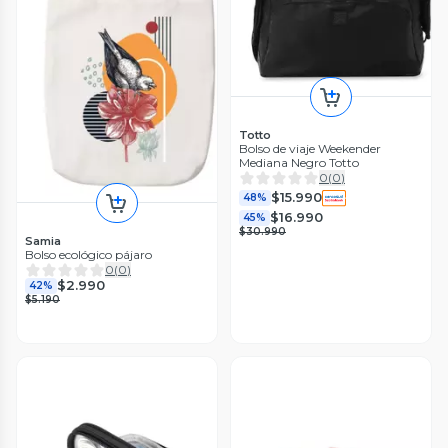
Totto
Bolso de viaje Weekender
Mediana Negro Totto
0
(
0
)
$15.990
48%
$16.990
45%
$30.990
Samia
Bolso ecológico pájaro
0
(
0
)
$2.990
42%
$5.190