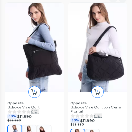
Opposite
Opposite
Bolso de Viaje Quilt
Bolso de Viaje Quilt con Cierre
Frontal
0
(
0
)
0
(
0
)
$11.990
60%
$11.990
$29.990
60%
$29.990