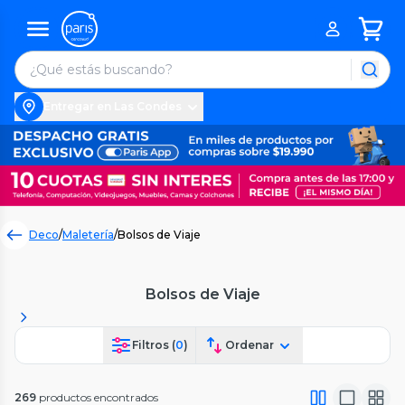
Entregar en Las Condes
Deco
/
Maletería
/
Bolsos de Viaje
Bolsos de Viaje
Filtros (
0
)
Ordenar
269
productos encontrados