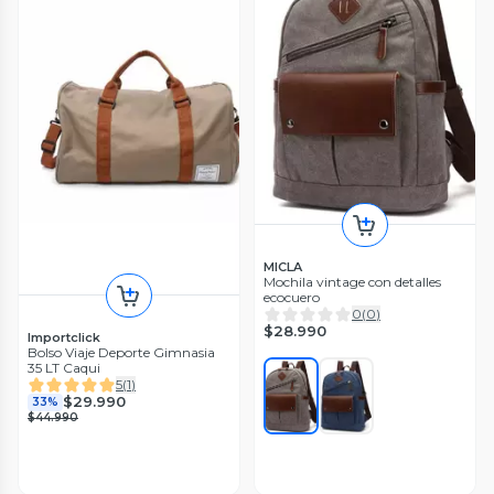
MICLA
Mochila vintage con detalles
ecocuero
0
(
0
)
$28.990
Importclick
Bolso Viaje Deporte Gimnasia
35 LT Caqui
5
(
1
)
$29.990
33%
$44.990