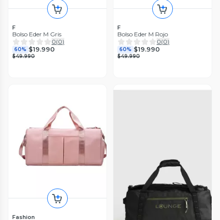
F
F
Bolso Eder M Gris
Bolso Eder M Rojo
0
(
0
)
0
(
0
)
$19.990
$19.990
60%
60%
$49.990
$49.990
Fashion