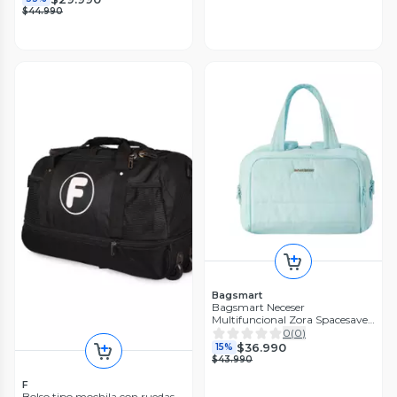
$44.990
Bagsmart
Bagsmart Neceser
Multifuncional Zora Spacesaver
4 en 1 - Celeste
0
(
0
)
$36.990
15%
$43.990
F
Bolso tipo mochila con ruedas