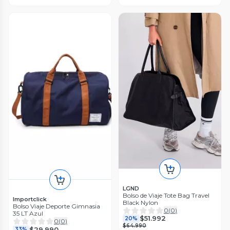
LGND
Bolso de Viaje Tote Bag Travel
Importclick
Black Nylon
Bolso Viaje Deporte Gimnasia
0
(
0
)
35 LT Azul
$51.992
20%
0
(
0
)
$64.990
$29.990
33%