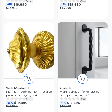
0
(
0
)
0
(
0
)
$19.890
$19.890
41%
43%
$33.990
$34.990
SwitchMarket.cl
Protech
Manilla tirador perillón metálico
Manilla tirador fierro rústico
para puertas y rejas #1
para puerta y rejas 15,5 cm
0
(
0
)
0
(
0
)
$19.890
$19.890
43%
41%
$34.990
$33.990