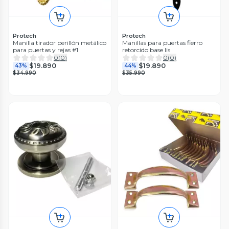
Protech
Protech
Manilla tirador perillón metálico
Manillas para puertas fierro
para puertas y rejas #1
retorcido base lis
0
(
0
)
0
(
0
)
$19.890
$19.890
43%
44%
$34.990
$35.990