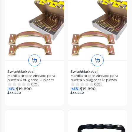
SwitchMarket.cl
SwitchMarket.cl
Manilla tirador zincado para
Manilla tirador zincado para
puerta 6 pulgadas 12 piezas
puerta 5 pulgadas 12 piezas
0
(
0
)
0
(
0
)
$19.890
$19.890
41%
43%
$33.990
$34.990