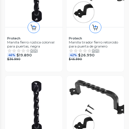
Protech
Protech
Manilla fierro rústica colonial
Manilla tirador fierro retorcido
para puertas, negra
para puerta de granero
0
(
0
)
0
(
0
)
$19.890
$26.990
46%
42%
$36.990
$46.990