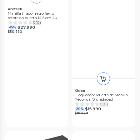
Protech
Manilla tirador retro fierro
retorcido puerta 14,5 cm 4u
0
(
0
)
$27.990
45%
$50.990
Kidco
Bloqueador Puerta de Manilla
Redonda (3 unidades)
0
(
0
)
$15.990
20%
$19.990