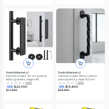
SwitchMarket.cl
SwitchMarket.cl
Manilla tirador 30 cm puerta
Manilla tirador fierro rústico
estilo granero, negro #2
para puerta y rejas 15,5 cm
0
(
0
)
0
(
0
)
$25.990
$19.890
42%
41%
$44.990
$33.990