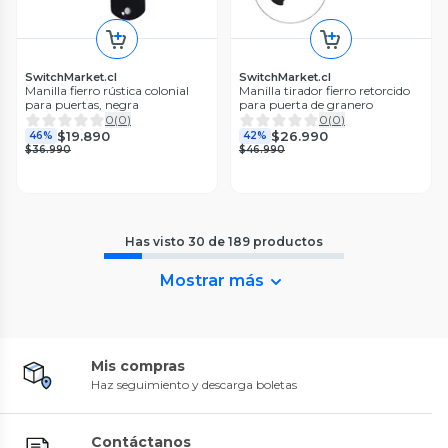
SwitchMarket.cl
SwitchMarket.cl
Manilla fierro rústica colonial
Manilla tirador fierro retorcido
para puertas, negra
para puerta de granero
0
(
0
)
0
(
0
)
$19.890
$26.990
46%
42%
$36.990
$46.990
Has visto
30
de
189
productos
Mostrar más
Mis compras
Haz seguimiento y descarga boletas
Contáctanos