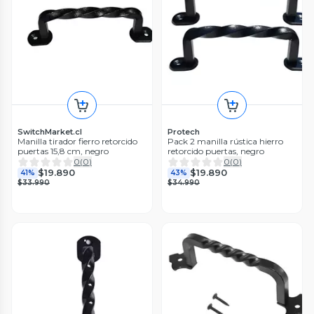
SwitchMarket.cl
Protech
Manilla tirador fierro retorcido
Pack 2 manilla rústica hierro
puertas 15,8 cm, negro
retorcido puertas, negro
0
(
0
)
0
(
0
)
$19.890
$19.890
41%
43%
$33.990
$34.990