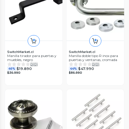
SwitchMarket.cl
SwitchMarket.cl
Manilla tirador para puertas y
Manilla doble tipo R inox para
muebles, negro
puertas y ventanas, cromada
0
(
0
)
0
(
0
)
$19.890
$47.990
46%
44%
$36.990
$86.990