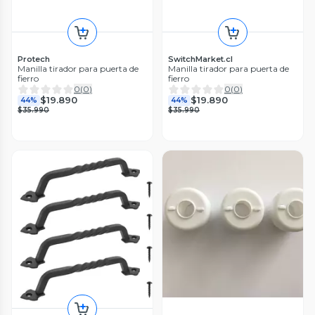
Protech
SwitchMarket.cl
Manilla tirador para puerta de
Manilla tirador para puerta de
fierro
fierro
0
(
0
)
0
(
0
)
$19.890
$19.890
44%
44%
$35.990
$35.990