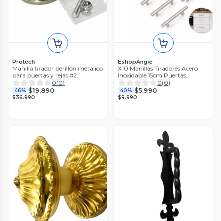
Protech
EshopAngie
Manilla tirador perillón metálico
X10 Manillas Tiradores Acero
para puertas y rejas #2
Inoxidable 15cm Puertas
Cajones
0
(
0
)
0
(
0
)
$19.890
$5.990
46%
40%
$36.990
$9.990