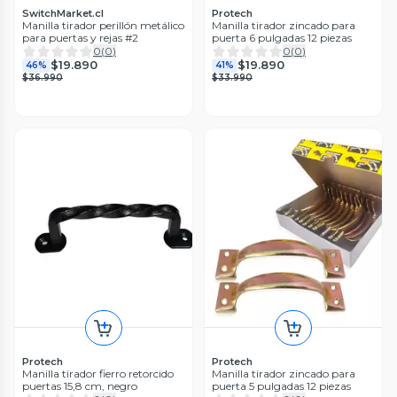
SwitchMarket.cl
Protech
Manilla tirador perillón metálico
Manilla tirador zincado para
para puertas y rejas #2
puerta 6 pulgadas 12 piezas
0
(
0
)
0
(
0
)
$19.890
$19.890
46%
41%
$36.990
$33.990
Protech
Protech
Manilla tirador fierro retorcido
Manilla tirador zincado para
puertas 15,8 cm, negro
puerta 5 pulgadas 12 piezas