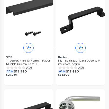
SYM
Protech
Tiradores Manilla Negro, Tirador
Manilla tirador para puertas y
Mueble Puerta 15cm 10
muebles, negro
Unidades
0
(
0
)
0
(
0
)
$19.980
$19.890
23%
46%
$25.980
$36.990