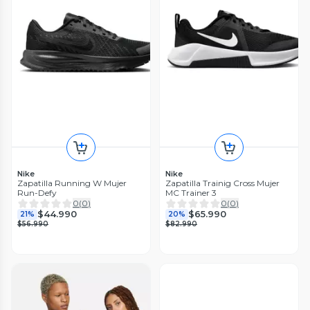
Nike
Nike
Zapatilla Running W Mujer
Zapatilla Trainig Cross Mujer
Run-Defy
MC Trainer 3
0
(
0
)
0
(
0
)
$44.990
$65.990
21%
20%
$56.990
$82.990