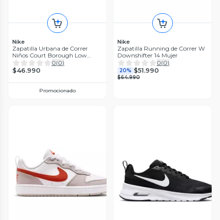
Nike
Nike
Zapatilla Urbana de Correr
Zapatilla Running de Correr W
Niños Court Borough Low
Downshifter 14 Mujer
Recraft
0
(
0
)
0
(
0
)
$46.990
$51.990
20%
$64.990
Promocionado