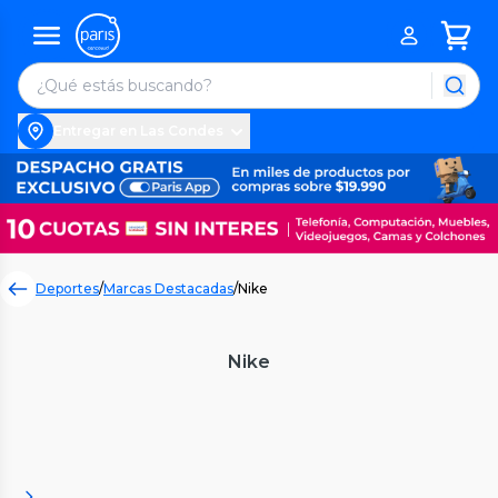
Entregar en Las Condes
Deportes
/
Marcas Destacadas
/
Nike
Nike