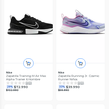
Nike
Nike
Zapatilla Training M Air Max
Zapatilla Running Jr. Cosmic
Alpha Trainer 6 Hombre
Runner Niños
0
(
0
)
0
(
0
)
$72.990
$39.990
29%
33%
$102.990
$59.990