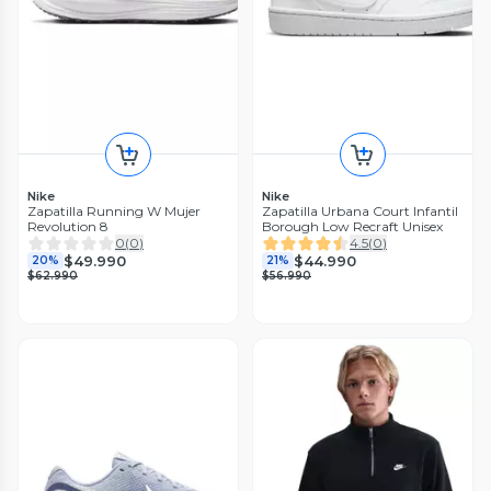
Nike
Nike
Zapatilla Running W Mujer
Zapatilla Urbana Court Infantil
Revolution 8
Borough Low Recraft Unisex
0
(
0
)
4.5
(
0
)
$49.990
$44.990
20%
21%
$62.990
$56.990