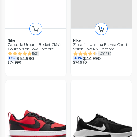
Nike
Nike
Zapatilla Urbana Basket Clásica
Zapatilla Urbana Blanca Court
Court Vision Low Hombre
Vision Low NN Hombre
5
(
2
)
4.3
(
178
)
$64.990
$44.990
13%
40%
$74.990
$74.990