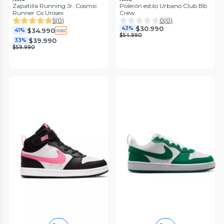
Zapatilla Running Jr. Cosmic
Polerón estilo Urbano Club Bb
Runner Gs Unisex
Crew
5
(
0
)
0
(
0
)
$30.990
43%
$34.990
41%
$54.990
$39.990
33%
$59.990