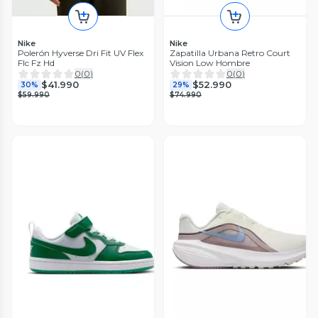
Nike
Nike
Polerón Hyverse Dri Fit UV Flex
Zapatilla Urbana Retro Court
Flc Fz Hd
Vision Low Hombre
0
(
0
)
0
(
0
)
$41.990
$52.990
30%
29%
$59.990
$74.990