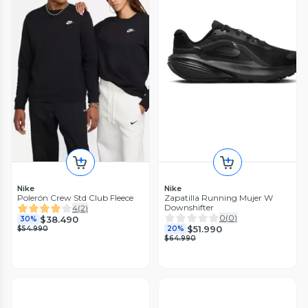
Nike
Nike
Polerón Crew Std Club Fleece
Zapatilla Running Mujer W
Downshifter
4
(
2
)
0
(
0
)
$38.490
30%
$51.990
$54.990
20%
$64.990