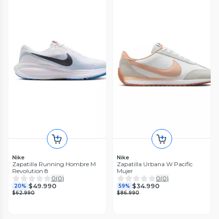
Nike
Nike
Zapatilla Running Hombre M
Zapatilla Urbana W Pacific
Revolution 8
Mujer
0
(
0
)
0
(
0
)
$49.990
$34.990
20%
59%
$62.990
$86.990