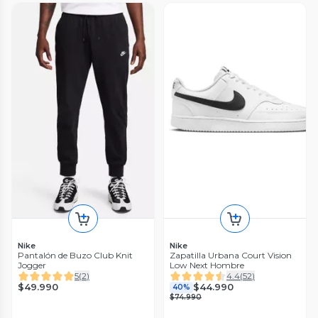
Nike
Nike
Pantalón de Buzo Club Knit
Zapatilla Urbana Court Vision
Jogger
Low Next Hombre
5
(
2
)
4.4
(
52
)
$49.990
$44.990
40%
$74.990