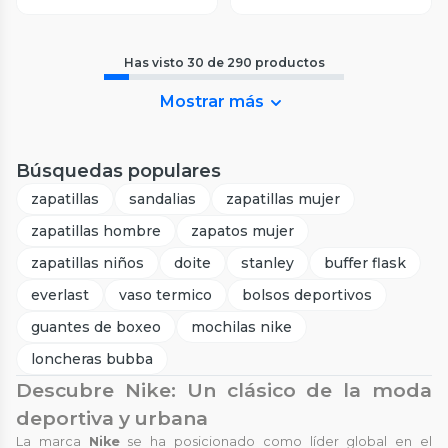
Has visto
30
de
290
productos
Mostrar más
Búsquedas populares
zapatillas
sandalias
zapatillas mujer
zapatillas hombre
zapatos mujer
zapatillas niños
doite
stanley
buffer flask
everlast
vaso termico
bolsos deportivos
guantes de boxeo
mochilas nike
loncheras bubba
Descubre Nike: Un clásico de la moda
deportiva y urbana
La marca
Nike
se ha posicionado como líder global en el