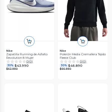
Nike
Nike
Zapatilla Running de Asfalto
Polerón Media Cremallera Tejido
Revolution 8 Mujer
Fleece Club
0
(
0
)
0
(
0
)
$43.990
$46.890
30%
30%
$62.990
$66.990