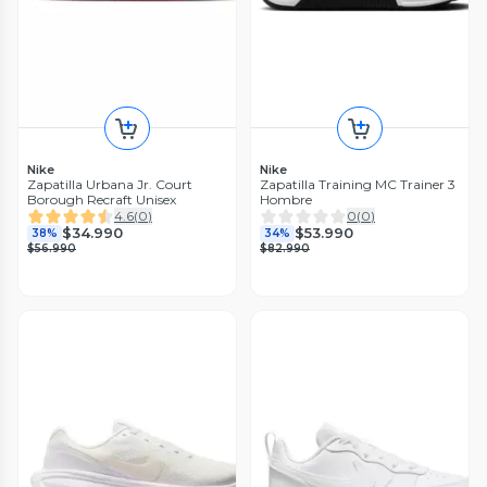
Nike
Nike
Zapatilla Urbana Jr. Court
Zapatilla Training MC Trainer 3
Borough Recraft Unisex
Hombre
4.6
(
0
)
0
(
0
)
$34.990
$53.990
38%
34%
$56.990
$82.990