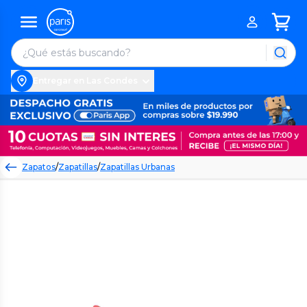
Entregar en Las Condes
Zapatos
/
Zapatillas
/
Zapatillas Urbanas