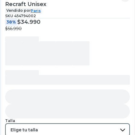
Recraft Unisex
Vendido por
Paris
SKU
454794002
$34.990
38%
$56.990
Talla