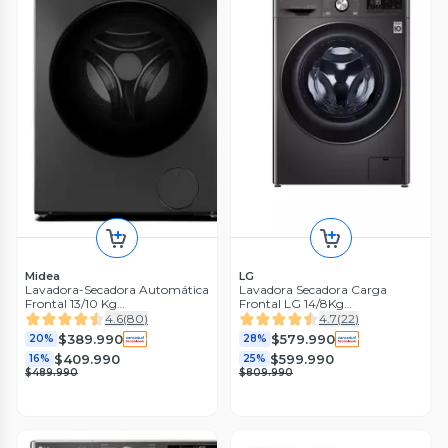
Midea
LG
Lavadora-Secadora Automática
Lavadora Secadora Carga
Frontal 13/10 Kg
Frontal LG 14/8Kg
MF200D130WB/T
WD14BVC2S6 con Tecnología
4.6
(
80
)
4.7
(
22
)
Steam+, AIDD, ThinQ
$389.990
$579.990
20%
28%
$409.990
$599.990
16%
25%
$489.990
$809.990