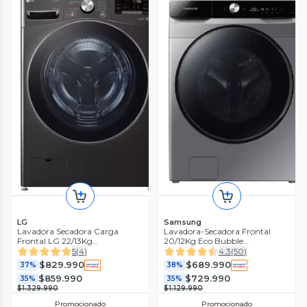
LG
Samsung
Lavadora Secadora Carga
Lavadora-Secadora Frontal
Frontal LG 22/13Kg
20/12Kg Eco Bubble
WD22BV2S6R con AIDD™ y
WD20T6300GP/ZS
5
(
4
)
4.3
(
50
)
Steam
$829.990
$689.990
37%
38%
$859.990
$729.990
35%
35%
$1.329.990
$1.129.990
Promocionado
Promocionado