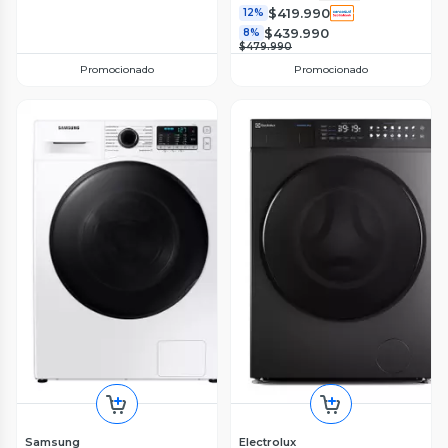
$419.990
12%
$439.990
8%
$479.990
Promocionado
Promocionado
Samsung
Electrolux