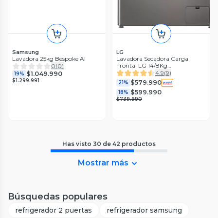
Samsung
LG
Lavadora 25kg Bespoke AI
Lavadora Secadora Carga
Frontal LG 14/8Kg
0
(
0
)
WD14VVC4S6C con AIDD™ y
4.9
(
9
)
$1.049.990
19%
Steam
$1.299.991
$579.990
21%
$599.990
18%
$739.990
Has visto
30
de
42
productos
Mostrar más
Búsquedas populares
refrigerador 2 puertas
refrigerador samsung