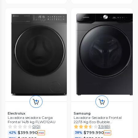
Electrolux
Samsung
Lavadora secadora Carga
Lavadora-Secadora Frontal
Frontal 14/8 kg FLWD12AU
22/13 Kg Eco Bubble
WD22T6500GV/ZS
0
(
0
)
3.9
(
69
)
$399.990
$799.990
42%
38%