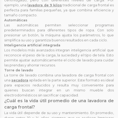
centrifugado, pero con diferentes niveles de carga. Por
ejemplo, una
lavadora de 9 kilos
tradicional de carga frontal es
perfecta para familias pequeñas, ya que combina eficiencia y
tamaño compacto.
Automáticas
Las automáticas permiten seleccionar programas
predeterminados para diferentes tipos de ropa. Con solo
presionar un botón, la máquina ajusta los parámetros, lo que
simplifica su uso y garantiza buenos resultados en cada ciclo.
Inteligencia artificial integrada
Los modelos más avanzados integran inteligencia artificial que
reconoce el peso de la carga, la suciedad y el tipo de tela. Esto
permite ajustar automáticamente el ciclo de lavado para cuidar
las prendas y ahorrar recursos.
Torre de lavado
La torre de lavado combina una lavadora de carga frontal con
una
secadora
apilada en la parte superior. Este formato es ideal
para espacios reducidos y resulta muy conveniente para
quienes buscan integrar en un mismo mueble dos
electrodomésticos sin sacrificar capacidad.
¿Cuál es la vida útil promedio de una lavadora de
carga frontal?
La vida útil depende de su uso y mantenimiento. En promedio,
duran entre 10 y 14 años, siempre que se realicen limpiezas