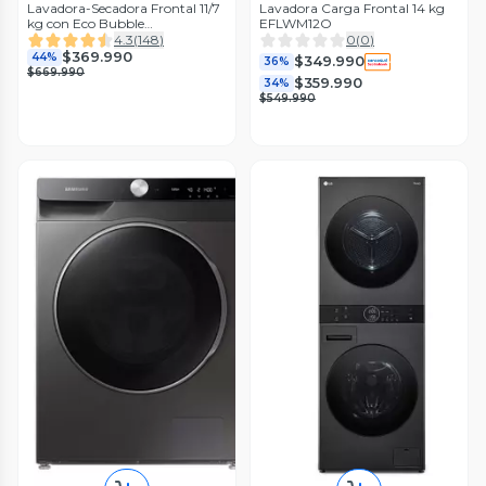
Lavadora-Secadora Frontal 11/7
Lavadora Carga Frontal 14 kg
kg con Eco Bubble
EFLWM12O
WD11TA046BE/ZS
4.3
(
148
)
0
(
0
)
$369.990
44%
$349.990
36%
$669.990
$359.990
34%
$549.990