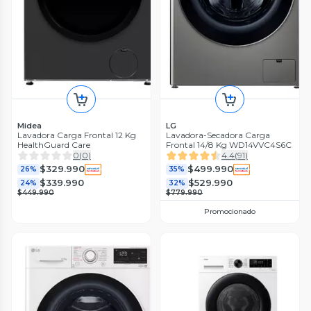
Midea
LG
Lavadora Carga Frontal 12 Kg
Lavadora-Secadora Carga
HealthGuard Care
Frontal 14/8 Kg WD14VVC4S6C
0
(
0
)
4.4
(
91
)
$329.990
$499.990
26%
35%
$339.990
$529.990
24%
32%
$449.990
$779.990
Promocionado