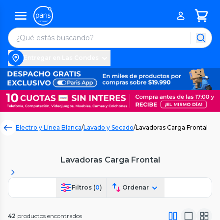
Entregar en Las Condes
Electro y Línea Blanca
/
Lavado y Secado
/
Lavadoras Carga Frontal
Lavadoras Carga Frontal
Filtros (
0
)
Ordenar
42
productos encontrados