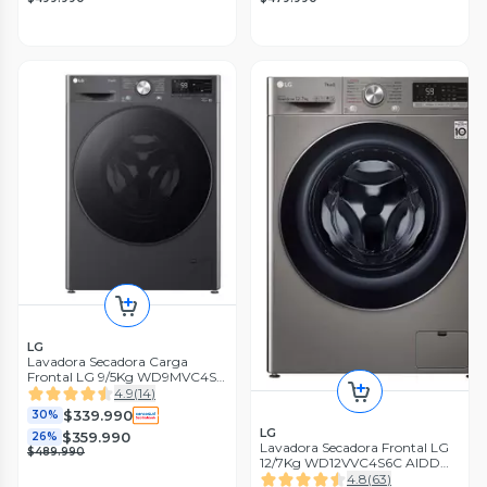
LG
Lavadora Secadora Carga
Frontal LG 9/5Kg WD9MVC4S6
AI DD, ThinQ
4.9
(
14
)
$339.990
30%
LG
$359.990
26%
Lavadora Secadora Frontal LG
$489.990
12/7Kg WD12VVC4S6C AIDD
ThinQ
4.8
(
63
)