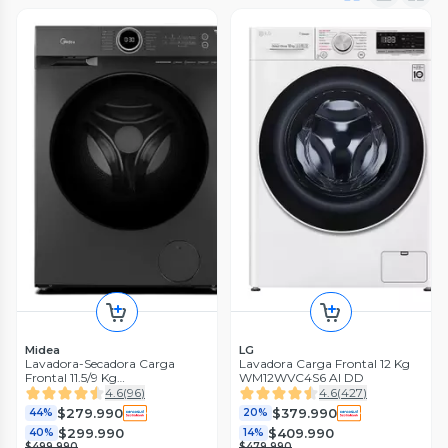
Midea
LG
Lavadora-Secadora Carga
Lavadora Carga Frontal 12 Kg
Frontal 11.5/9 Kg
WM12WVC4S6 AI DD
MF200D115WB/T
4.6
(
96
)
4.6
(
427
)
$279.990
$379.990
44%
20%
$299.990
$409.990
40%
14%
$499.990
$479.990