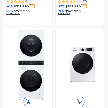
Artificial en Ecobubble
5
(
4
)
4.4
(
67
)
$719.990
$529.990
40%
47%
$769.990
$549.990
36%
45%
$1.219.990
$999.990