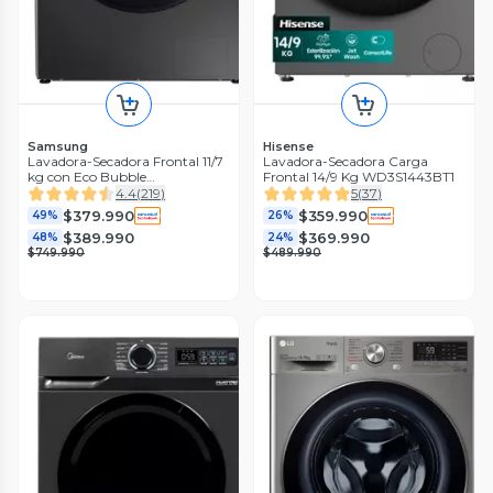
Samsung
Hisense
Lavadora-Secadora Frontal 11/7
Lavadora-Secadora Carga
kg con Eco Bubble
Frontal 14/9 Kg WD3S1443BT1
WD11TA046BX/ZS
4.4
(
219
)
5
(
37
)
$379.990
$359.990
49%
26%
$389.990
$369.990
48%
24%
$749.990
$489.990