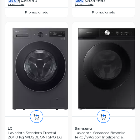
$419.990
$839.990
39%
35%
$689.990
$1.299.990
Promocionado
Promocionado
LG
Samsung
Lavadora Secadora Frontal
Lavadora-Secadora Bespoke
20/10 Kg WD20EGNTSPG LG
14Kg / 9Kg con Inteligencia