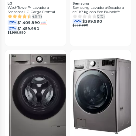
LG
Samsung
WashTower™ Lavadora
Samsung Lavadora/Secadora
Secadora LG Carga Frontal
de 11/7 kg con Eco Bubble™
14/10Kg WK14WS6R con
4.9
(
7
)
0
(
0
)
AIDD™
$399.990
24%
$1.409.990
29%
$529.990
$1.459.990
27%
$1.999.990