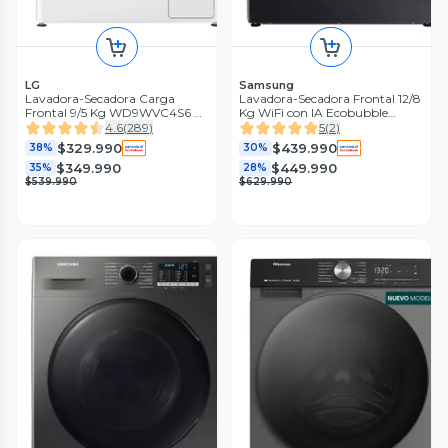
LG
Samsung
Lavadora-Secadora Carga
Lavadora-Secadora Frontal 12/8
Frontal 9/5 Kg WD9WVC4S6 AI
Kg WiFi con IA Ecobubble
DD
WD12FG6B34BBZS 2025
4.6
(
289
)
5
(
2
)
$329.990
$439.990
38%
30%
$349.990
$449.990
35%
28%
$539.990
$629.990