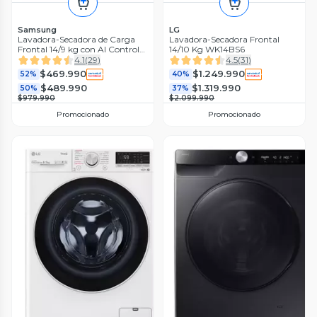
Samsung
LG
Lavadora-Secadora de Carga
Lavadora-Secadora Frontal
Frontal 14/9 kg con AI Control
14/10 Kg WK14BS6
WD14TP04DSX/ZS
4.1
(
29
)
4.5
(
31
)
$469.990
$1.249.990
52%
40%
$489.990
$1.319.990
50%
37%
$979.990
$2.099.990
Promocionado
Promocionado