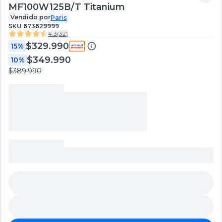
MF100W125B/T Titanium
Vendido por
Paris
SKU
673629999
4.3
(
32
)
$329.990
15%
$349.990
10%
$389.990