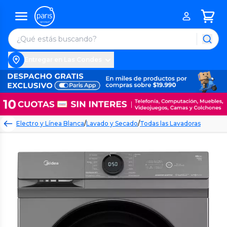
Entregar en Las Condes
Electro y Línea Blanca
/
Lavado y Secado
/
Todas las Lavadoras