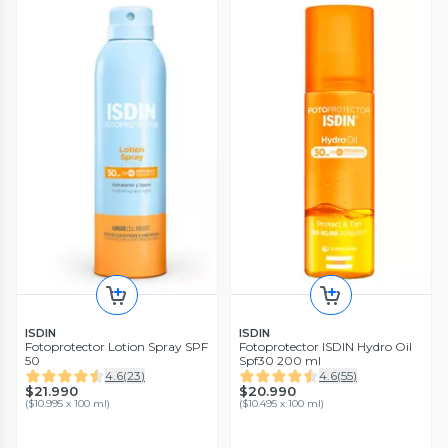
ISDIN
ISDIN
Fotoprotector Lotion Spray SPF
Fotoprotector ISDIN Hydro Oil
50
Spf30 200 ml
4.6
(
23
)
4.6
(
55
)
$21.990
$20.990
(
$10.995 x 100 ml
)
(
$10.495 x 100 ml
)