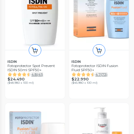
ISDIN
ISDIN
Fotoprotector Spot Prevent
Fotoprotector ISDIN Fusion
ISDIN 50ml SPF50+
Fluid SPF50+
4.8
(
41
)
4.7
(
73
)
$24.490
$22.990
(
$48.980 x 100 ml
)
(
$45.980 x 100 ml
)