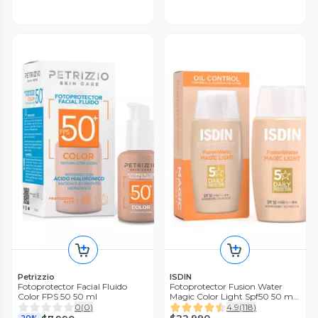
Petrizzio
ISDIN
Fotoprotector Facial Fluido
Fotoprotector Fusion Water
Color FPS 50 50 ml
Magic Color Light Spf50 50 ml
Isdin
0
(
0
)
4.9
(
118
)