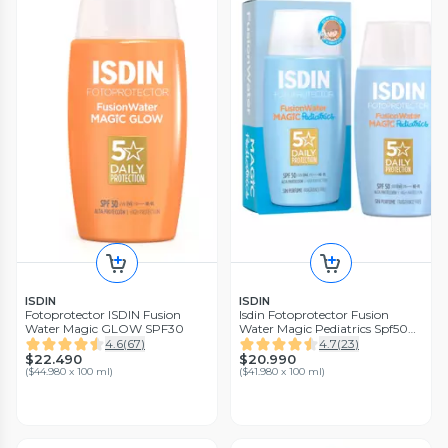
ISDIN
ISDIN
Fotoprotector ISDIN Fusion
Isdin Fotoprotector Fusion
Water Magic GLOW SPF30
Water Magic Pediatrics Spf50
50 ml
4.6
(
67
)
4.7
(
23
)
$22.490
$20.990
(
$44.980 x 100 ml
)
(
$41.980 x 100 ml
)