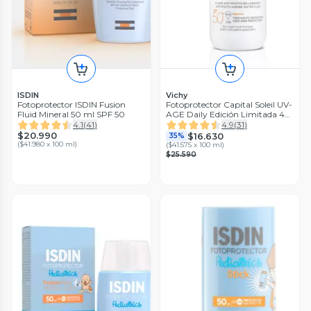
ISDIN
Vichy
Fotoprotector ISDIN Fusion
Fotoprotector Capital Soleil UV-
Fluid Mineral 50 ml SPF 50
AGE Daily Edición Limitada 40
ml Vichy
4.1
(
41
)
4.9
(
31
)
$20.990
$16.630
35%
(
$41.980 x 100 ml
)
(
$41.575 x 100 ml
)
$25.590