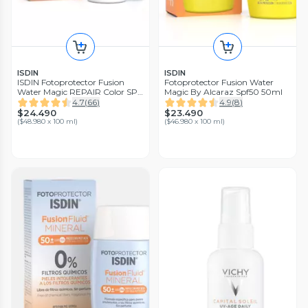
ISDIN
ISDIN
ISDIN Fotoprotector Fusion
Fotoprotector Fusion Water
Water Magic REPAIR Color SPF
Magic By Alcaraz Spf50 50ml
50 50ml
4.7
(
66
)
4.9
(
8
)
$24.490
$23.490
(
$48.980 x 100 ml
)
(
$46.980 x 100 ml
)