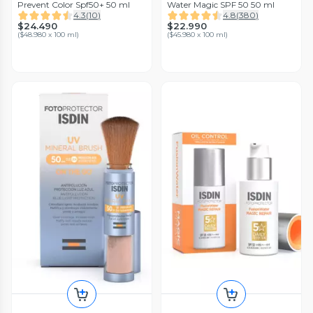
Prevent Color Spf50+ 50 ml
Water Magic SPF 50 50 ml
4.3
(
10
)
4.8
(
380
)
$24.490
$22.990
(
$48.980 x 100 ml
)
(
$45.980 x 100 ml
)