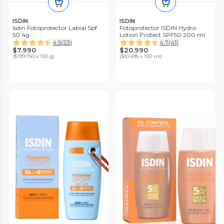
ISDIN
ISDIN
Isdin Fotoprotector Labial Spf
Fotoprotector ISDIN Hydro
50 4g
Lotion Protect SPF50 200 ml
4.5
(
23
)
4.7
(
41
)
$7.990
$20.990
(
$199.750 x 100 g
)
(
$10.495 x 100 ml
)