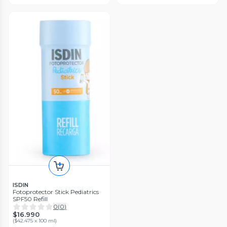
ISDIN
Fotoprotector Stick Pediatrics
SPF50 Refill
0
(
0
)
$16.990
(
$42.475 x 100 ml
)