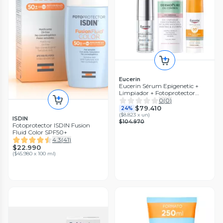
Eucerin
Eucerin Sérum Epigenetic +
Limpiador + Fotoprotector
Claro
0
(
0
)
$79.410
24%
(
$8.823 x un
)
ISDIN
$104.970
Fotoprotector ISDIN Fusion
Fluid Color SPF50+
4.3
(
41
)
$22.990
(
$45.980 x 100 ml
)