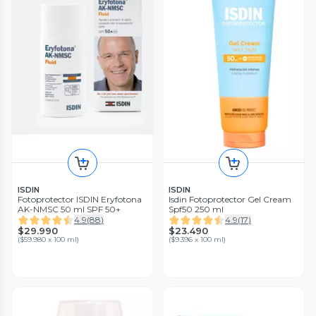
ISDIN
ISDIN
Fotoprotector ISDIN Eryfotona
Isdin Fotoprotector Gel Cream
AK-NMSC 50 ml SPF 50+
Spf50 250 ml
4.9
(
88
)
4.9
(
17
)
$29.990
$23.490
(
$59.980 x 100 ml
)
(
$9.396 x 100 ml
)