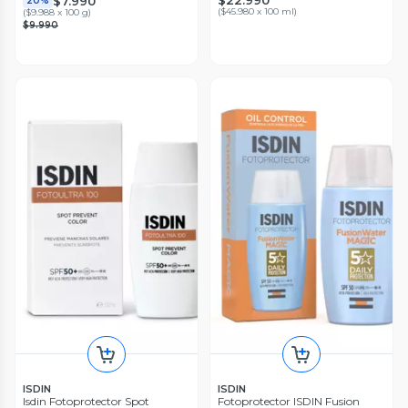
$22.990
$7.990
20%
(
$45.980 x 100 ml
)
(
$9.988 x 100 g
)
$9.990
ISDIN
ISDIN
Isdin Fotoprotector Spot
Fotoprotector ISDIN Fusion