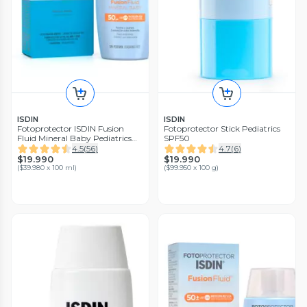
ISDIN
ISDIN
Fotoprotector ISDIN Fusion
Fotoprotector Stick Pediatrics
Fluid Mineral Baby Pediatrics
SPF50
50 ml SPF 50
4.5
(
56
)
4.7
(
6
)
$19.990
$19.990
(
$39.980 x 100 ml
)
(
$99.950 x 100 g
)