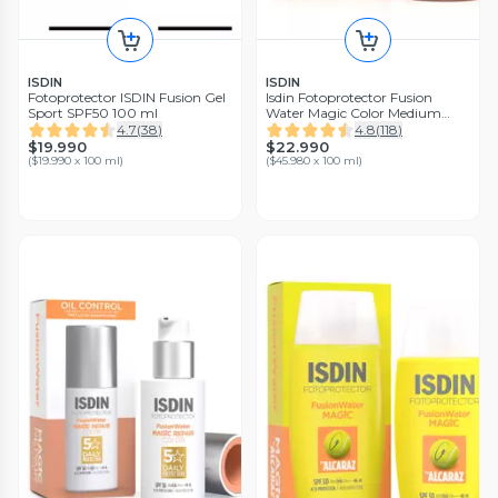
ISDIN
ISDIN
Fotoprotector ISDIN Fusion Gel
Isdin Fotoprotector Fusion
Sport SPF50 100 ml
Water Magic Color Medium
Spf50 50 ml
4.7
(
38
)
4.8
(
118
)
$19.990
$22.990
(
$19.990 x 100 ml
)
(
$45.980 x 100 ml
)