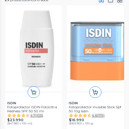
ISDIN
ISDIN
Fotoprotector ISDIN FotoUltra
Fotoprotector Invisible Stick Spf
Redness SPF 50 50 ml
50 10g Isdin
4.7
(
105
)
4.6
(
179
)
$23.990
$16.990
(
$47.980 x 100 ml
)
(
$169.900 x 100 g
)