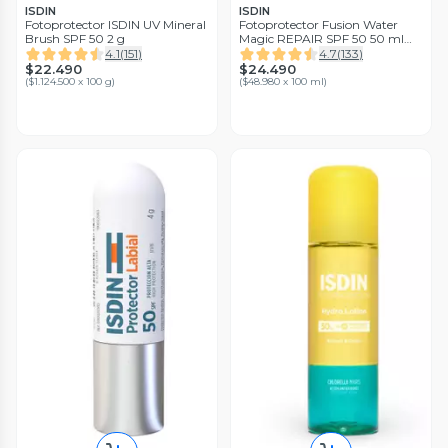
ISDIN
ISDIN
Fotoprotector ISDIN UV Mineral
Fotoprotector Fusion Water
Brush SPF 50 2 g
Magic REPAIR SPF 50 50 ml
ISDIN
4.1
(
151
)
4.7
(
133
)
$22.490
$24.490
(
$1.124.500 x 100 g
)
(
$48.980 x 100 ml
)