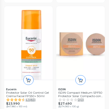
Eucerin
ISDIN
Protector Solar Oil Control Gel
ISDIN Compact Medium SPF50
Crema Facial FPS50+ 50ml
Protector Solar Compacto con
Color 10g
4.9
(
83
)
0
(
0
)
$23.990
$27.490
(
$47.980 x 100 ml
)
(
$274.900 x 100 g
)