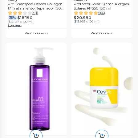
Pre-Shampoo Dercos Collagen
Protector Solar Crema Alergias
17 Tratamiento Reparador 150
Solares FPS50 150 ml
ml
3
(
1
)
5
(
4
)
$20.990
$18.190
35%
(
$13.993 x 100 ml
)
(
$12.127 x 100 ml
)
$27.990
Promocionado
Promocionado