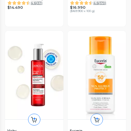
Medio
4.6
(
37
)
4.6
(
179
)
$14.490
$16.990
(
$169.900 x 100 g
)
Vichy
Eucerin