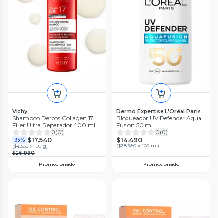
Vichy
Dermo Expertise L'Oréal Paris
Shampoo Dercos Collagen 17
Bloqueador UV Defender Aqua
Filler Ultra Reparador 400 ml
Fusion 50 ml
0
(
0
)
0
(
0
)
$14.490
$17.540
35%
(
$28.980 x 100 ml
)
(
$4.385 x 100 g
)
$26.990
Promocionado
Promocionado