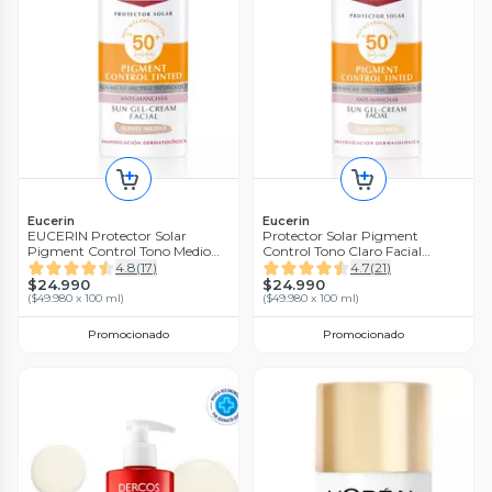
Eucerin
Eucerin
EUCERIN Protector Solar
Protector Solar Pigment
Pigment Control Tono Medio
Control Tono Claro Facial
Facial FPS50+ 50ml
FPS50+ 50ml
4.8
(
17
)
4.7
(
21
)
$24.990
$24.990
(
$49.980 x 100 ml
)
(
$49.980 x 100 ml
)
Promocionado
Promocionado