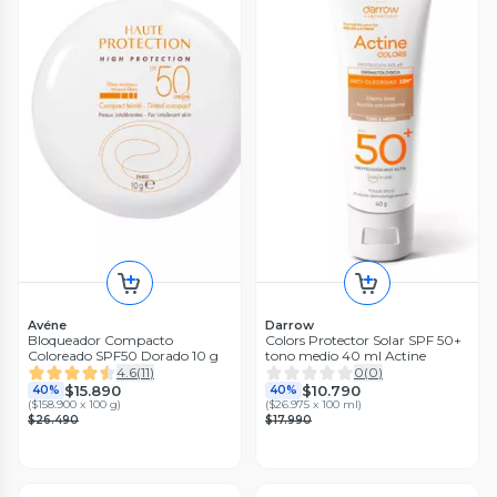
Avéne
Darrow
Bloqueador Compacto
Colors Protector Solar SPF 50+
Coloreado SPF50 Dorado 10 g
tono medio 40 ml Actine
4.6
(
11
)
0
(
0
)
$15.890
$10.790
40%
40%
(
$158.900 x 100 g
)
(
$26.975 x 100 ml
)
$26.490
$17.990