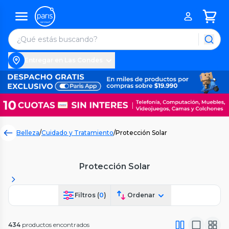
Entregar en Las Condes
Belleza
/
Cuidado y Tratamiento
/
Protección Solar
Protección Solar
Filtros (
0
)
Ordenar
434
productos encontrados