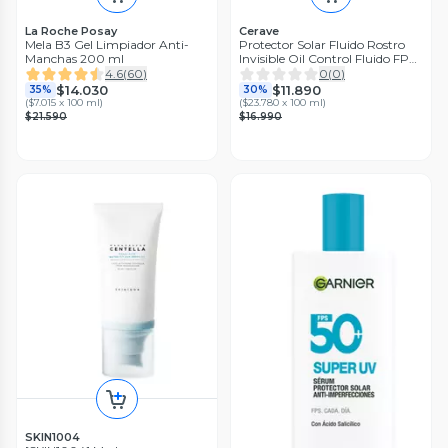
La Roche Posay
Cerave
Mela B3 Gel Limpiador Anti-
Protector Solar Fluido Rostro
Manchas 200 ml
Invisible Oil Control Fluido FPS
50+ 50ml
4.6
(
60
)
0
(
0
)
$14.030
$11.890
35%
30%
(
$7.015 x 100 ml
)
(
$23.780 x 100 ml
)
$21.590
$16.990
SKIN1004