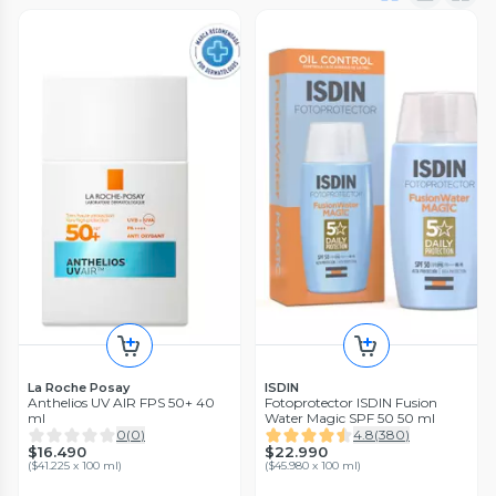
La Roche Posay
ISDIN
Anthelios UV AIR FPS 50+ 40
Fotoprotector ISDIN Fusion
ml
Water Magic SPF 50 50 ml
0
(
0
)
4.8
(
380
)
$16.490
$22.990
(
$41.225 x 100 ml
)
(
$45.980 x 100 ml
)