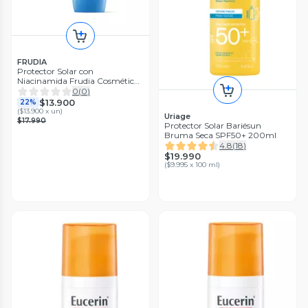
FRUDIA
Protector Solar con
Niacinamida Frudia Cosmética
Coreana
0
(
0
)
$13.900
22%
(
$13.900 x un
)
Uriage
$17.990
Protector Solar Bariésun
Bruma Seca SPF50+ 200ml
4.8
(
18
)
$19.990
(
$9.995 x 100 ml
)