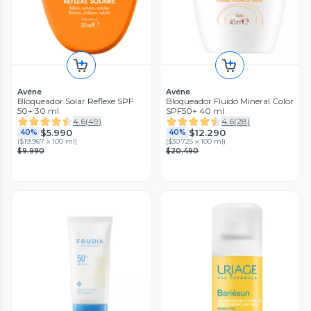
Avéne
Avéne
Bloqueador Solar Reflexe SPF
Bloqueador Fluido Mineral Color
50+ 30 ml
SPF50+ 40 ml
4.6
(
49
)
4.6
(
28
)
$5.990
$12.290
40%
40%
(
$19.967 x 100 ml
)
(
$30.725 x 100 ml
)
$9.990
$20.490