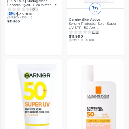
[SKIN1004] Madagascar
Centella Hyalu-Cica Water-Fit
Sun Serum 50ml
0
(
0
)
$23.900
25%
(
$47.800 x 100 ml
)
Garnier Skin Active
$31.900
Serum Protector Solar Super
UV SPF +50 Anti
imperfecciones 40 ml
0
(
0
)
$11.990
(
$29.975 x 100 ml
)