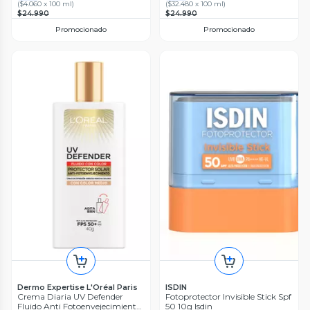
(
$4.060 x 100 ml
)
(
$32.480 x 100 ml
)
$24.990
$24.990
Promocionado
Promocionado
Dermo Expertise L'Oréal Paris
ISDIN
Crema Diaria UV Defender
Fotoprotector Invisible Stick Spf
Fluido Anti Fotoenvejecimiento
50 10g Isdin