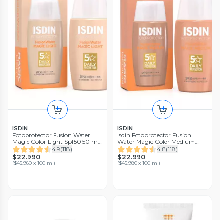
ISDIN
ISDIN
Fotoprotector Fusion Water
Isdin Fotoprotector Fusion
Magic Color Light Spf50 50 ml
Water Magic Color Medium
Isdin
Spf50 50 ml
4.9
(
118
)
4.8
(
118
)
$22.990
$22.990
(
$45.980 x 100 ml
)
(
$45.980 x 100 ml
)