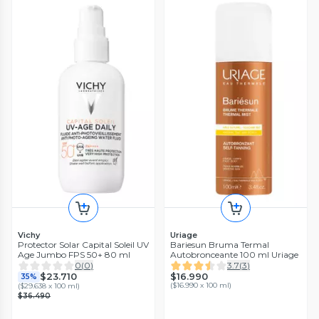
Vichy
Uriage
Protector Solar Capital Soleil UV
Bariesun Bruma Termal
Age Jumbo FPS 50+ 80 ml
Autobronceante 100 ml Uriage
0
(
0
)
3.7
(
3
)
$16.990
$23.710
35%
(
$16.990 x 100 ml
)
(
$29.638 x 100 ml
)
$36.490