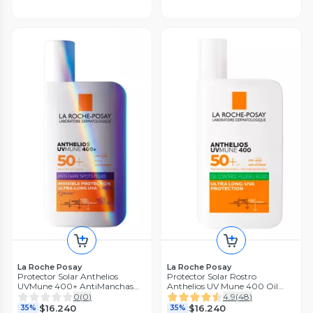
La Roche Posay
La Roche Posay
Protector Solar Anthelios
Protector Solar Rostro
UVMune 400+ AntiManchas
Anthelios UV Mune 400 Oil
FPS50+ 50ml
Control Fluid FPS50+ 50 ml
0
(
0
)
4.9
(
48
)
$16.240
$16.240
35%
35%