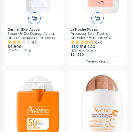
Garnier Skin Active
La Roche Posay
Super Uv De Express Aclara
Protector Solar Rostro
Anti-Manchas con Protector
Anthelios UV Mune 400
Solar Toque Seco Color Claro 37
FPS50+ con Color 50 ml
3
(
3
)
5
(
33
)
ml
$9.890
$16.240
35%
(
$24.725 x 100 g
)
(
$32.480 x 100 ml
)
$24.990
Promocionado