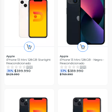
Apple
Apple
iPhone 13 Mini 128GB Starlight
iPhone 13 Mini 128GB - Negro -
Reacondicionado
Reacondicionado
0
(
0
)
0
(
0
)
$399.990
$359.990
36%
53%
$629.990
$769.990