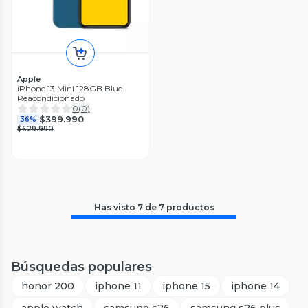
Apple
iPhone 13 Mini 128GB Blue
Reacondicionado
0
(
0
)
$399.990
36%
$629.990
Has visto
7
de
7
productos
Búsquedas populares
honor 200
iphone 11
iphone 15
iphone 14
apple watch
samsung s26
samsung s26 plus