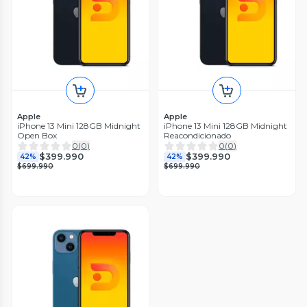
Apple
Apple
iPhone 13 Mini 128GB Midnight
iPhone 13 Mini 128GB Midnight
Open Box
Reacondicionado
0
(
0
)
0
(
0
)
$399.990
$399.990
42%
42%
$699.990
$699.990