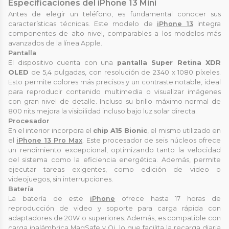
Especificaciones del iPhone 13 Mini
Antes de elegir un teléfono, es fundamental conocer sus
características técnicas. Este modelo de
iPhone 13
integra
componentes de alto nivel, comparables a los modelos más
avanzados de la línea Apple.
Pantalla
El dispositivo cuenta con una
pantalla Super Retina XDR
OLED
de 5,4 pulgadas, con resolución de 2340 x 1080 píxeles.
Esto permite colores más precisos y un contraste notable, ideal
para reproducir contenido multimedia o visualizar imágenes
con gran nivel de detalle. Incluso su brillo máximo normal de
800 nits mejora la visibilidad incluso bajo luz solar directa.
Procesador
En el interior incorpora el
chip A15 Bionic
, el mismo utilizado en
el
iPhone 13 Pro Max
. Este procesador de seis núcleos ofrece
un rendimiento excepcional, optimizando tanto la velocidad
del sistema como la eficiencia energética. Además, permite
ejecutar tareas exigentes, como edición de video o
videojuegos, sin interrupciones.
Batería
La batería de este
iPhone
ofrece hasta 17 horas de
reproducción de video y soporte para carga rápida con
adaptadores de 20W o superiores. Además, es compatible con
carga inalámbrica MagSafe y Qi, lo que facilita la recarga diaria