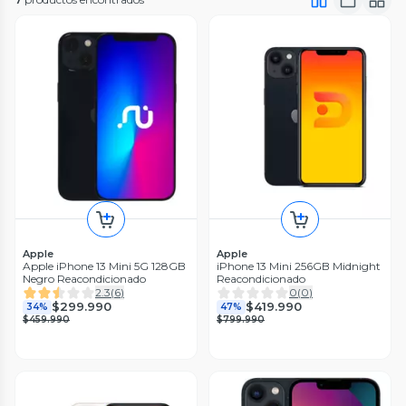
Apple
Apple
Apple iPhone 13 Mini 5G 128GB
iPhone 13 Mini 256GB Midnight
Negro Reacondicionado
Reacondicionado
2.3
(
6
)
0
(
0
)
$299.990
$419.990
34%
47%
$459.990
$799.990