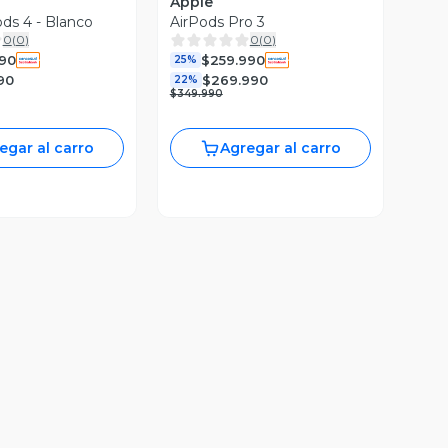
Apple
ods 4 - Blanco
AirPods Pro 3
0
(
0
)
0
(
0
)
990
$259.990
25%
90
$269.990
22%
$349.990
egar al carro
Agregar al carro