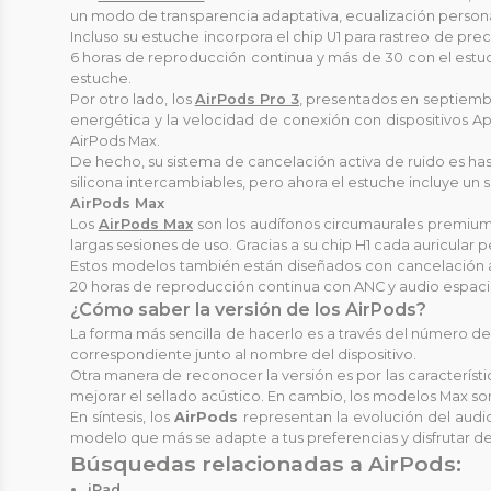
un modo de transparencia adaptativa, ecualización person
Incluso su estuche incorpora el chip U1 para rastreo de pr
6 horas de reproducción continua y más de 30 con el estuc
estuche.
Por otro lado, los
AirPods Pro 3
, presentados en septiembr
energética y la velocidad de conexión con dispositivos Ap
AirPods Max.
De hecho, su sistema de cancelación activa de ruido es has
silicona intercambiables, pero ahora el estuche incluye un
AirPods Max
Los
AirPods Max
son los audífonos circumaurales premium 
largas sesiones de uso. Gracias a su chip H1 cada auricula
Estos modelos también están diseñados con cancelación ac
20 horas de reproducción continua con ANC y audio espacia
¿Cómo saber la versión de los AirPods?
La forma más sencilla de hacerlo es a través del número de
correspondiente junto al nombre del dispositivo.
Otra manera de reconocer la versión es por las característic
mejorar el sellado acústico. En cambio, los modelos Max s
En síntesis, los
AirPods
representan la evolución del audi
modelo que más se adapte a tus preferencias y disfrutar de 
Búsquedas relacionadas a AirPods:
iPad