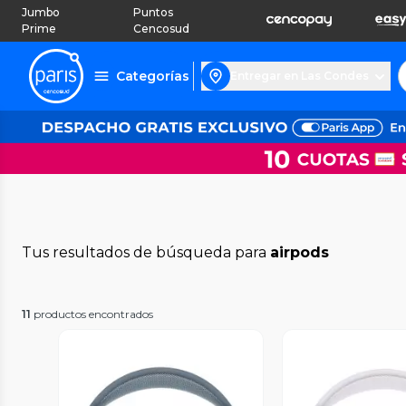
Jumbo
Puntos
Prime
Cencosud
Categorías
Entregar en Las Condes
Tus resultados de búsqueda para
airpods
11
productos encontrados