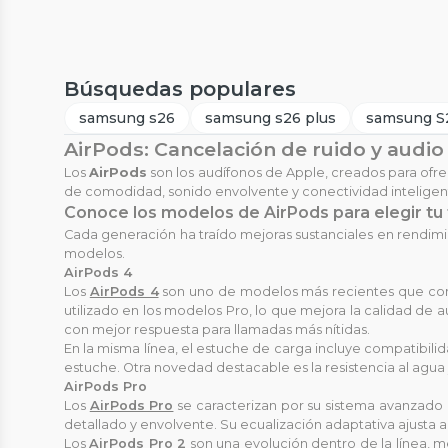
Búsquedas populares
samsung s26
samsung s26 plus
samsung S2
AirPods: Cancelación de ruido y audio
Los
AirPods
son los audífonos de Apple, creados para ofre
de comodidad, sonido envolvente y conectividad inteligente
Conoce los modelos de AirPods para elegir tu 
Cada generación ha traído mejoras sustanciales en rendimien
modelos.
AirPods 4
Los
AirPods 4
son uno de modelos más recientes que com
utilizado en los modelos Pro, lo que mejora la calidad de
con mejor respuesta para llamadas más nítidas.
En la misma línea, el estuche de carga incluye compatibil
estuche. Otra novedad destacable es la resistencia al agua 
AirPods Pro
Los
AirPods Pro
se caracterizan por su sistema avanzado 
detallado y envolvente. Su ecualización adaptativa ajusta 
Los
AirPods Pro 2
son una evolución dentro de la línea, m