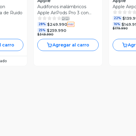
Apple
Apple
con
Audifonos inalámbricos
Apple Airp
va de Ruido
Apple AirPods Pro 3 con
$139.
0
(
0
)
cancelación activa de ruido
22%
$249.990
$149.9
blanco
28%
16%
$179.990
$259.990
25%
$349.990
l carro
Agregar al carro
Agr
ado