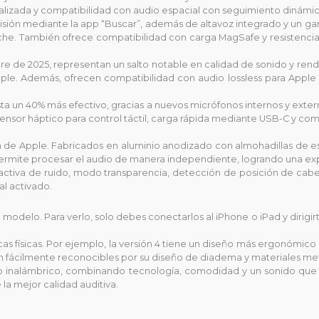
alizada y compatibilidad con audio espacial con seguimiento dinámic
ecisión mediante la app “Buscar”, además de altavoz integrado y un ga
he. También ofrece compatibilidad con carga MagSafe y resistencia al
e de 2025, representan un salto notable en calidad de sonido y rendi
ple. Además, ofrecen compatibilidad con audio lossless para Apple 
ta un 40% más efectivo, gracias a nuevos micrófonos internos y exte
 sensor háptico para control táctil, carga rápida mediante USB-C y co
de Apple. Fabricados en aluminio anodizado con almohadillas de esp
r permite procesar el audio de manera independiente, logrando una ex
tiva de ruido, modo transparencia, detección de posición de cabez
l activado.
 modelo. Para verlo, solo debes conectarlos al iPhone o iPad y dirig
as físicas. Por ejemplo, la versión 4 tiene un diseño más ergonómico s
on fácilmente reconocibles por su diseño de diadema y materiales met
o inalámbrico, combinando tecnología, comodidad y un sonido que 
la mejor calidad auditiva.