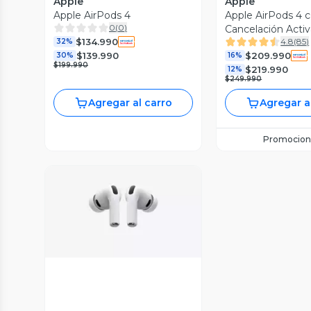
Apple
Apple
Apple AirPods 4
Apple AirPods 4 
0
(
0
)
Cancelación Acti
$134.990
4.8
(
85
)
32%
$139.990
$209.990
30%
16%
$199.990
$219.990
12%
$249.990
Agregar al carro
Agregar a
Promocion
Vista Previa