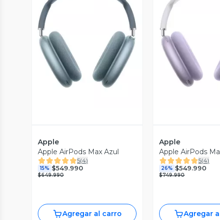
Vista Previa
Vista P
Apple
Apple
Apple AirPods Max Azul
Apple AirPods M
5
(
4
)
5
(
4
)
$549.990
$549.990
15%
26%
$649.990
$749.990
Agregar al carro
Agregar a