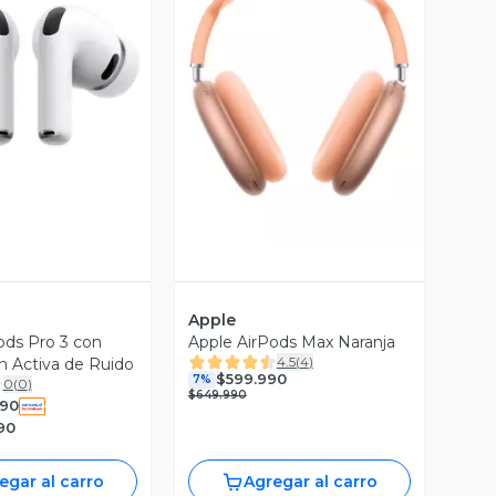
ista Previa
Vista Previa
Apple
ods Pro 3 con
Apple AirPods Max Naranja
4.5
(
4
)
n Activa de Ruido
$599.990
7%
0
(
0
)
$649.990
990
90
egar al carro
Agregar al carro