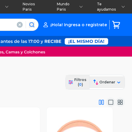
Novios
Mundo
Te
Paris
Paris
ayudamos
¡Hola! Ingresa o regístrate
Filtros
Ordenar
(
0
)