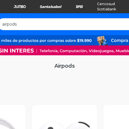
Cencosud
Scotiabank
Airpods