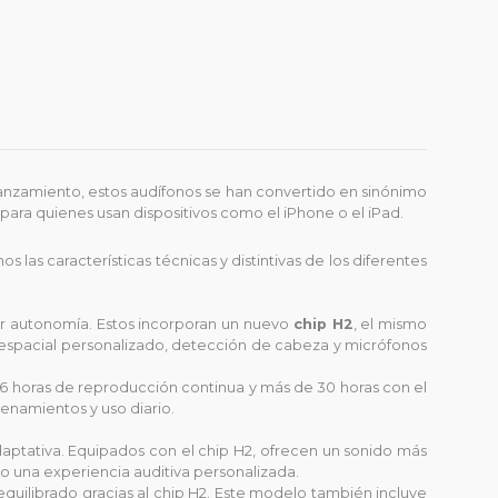
lanzamiento, estos audífonos se han convertido en sinónimo
ara quienes usan dispositivos como el iPhone o el iPad.
las características técnicas y distintivas de los diferentes
r autonomía. Estos incorporan un nuevo
chip H2
, el mismo
o espacial personalizado, detección de cabeza y micrófonos
 horas de reproducción continua y más de 30 horas con el
renamientos y uso diario.
aptativa. Equipados con el chip H2, ofrecen un sonido más
o una experiencia auditiva personalizada.
quilibrado gracias al chip H2. Este modelo también incluye