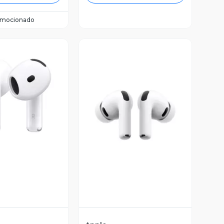
omocionado
ista Previa
Vista Previa