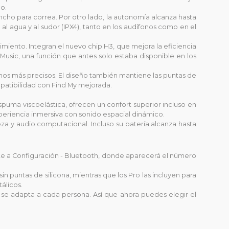
o.
ncho para correa. Por otro lado, la autonomía alcanza hasta
 agua y al sudor (IPX4), tanto en los audífonos como en el
miento. Integran el nuevo chip H3, que mejora la eficiencia
Music, una función que antes solo estaba disponible en los
rnos más precisos. El diseño también mantiene las puntas de
mpatibilidad con Find My mejorada.
uma viscoelástica, ofrecen un confort superior incluso en
periencia inmersiva con sonido espacial dinámico.
a y audio computacional. Incluso su batería alcanza hasta
irte a Configuración - Bluetooth, donde aparecerá el número
in puntas de silicona, mientras que los Pro las incluyen para
álicos.
se adapta a cada persona. Así que ahora puedes elegir el