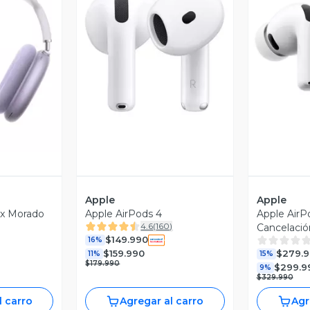
revia
Vista Previa
V
Apple
Apple
ax Morado
Apple AirPods 4
Apple AirP
4.6
(
160
)
Cancelació
$149.990
16%
$159.990
$279.
11%
15%
$179.990
$299.9
9%
$329.990
l carro
Agregar al carro
Agr