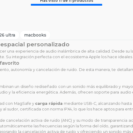
Has visto
11
de
11
productos
6 ultra
macbooks
 espacial personalizado
cer una experiencia de audio inalámbrica de alta calidad. Desde su 
. Su integración perfecta con el ecosistema Apple los hace ideales p
favorito
to, autonomía y cancelación de ruido. De esta manera, te detallamos 
binan un diseño rediseñado con un sonido más equilibrado y mayo
 audio y la eficiencia energética. Además, ofrecen soporte para audi
idad con MagSafe y
carga rápida
mediante USB-C, alcanzando hasta 6
y al sudor, certificada con norma IPX4, lo que los hace aptos para ent
de cancelación activa de ruido (ANC) y su modo de transparencia ad
automáticamente las frecuencias según la forma del oído, garantizand
ejorando la cancelación activa de ruido y ofreciendo un sonido más e