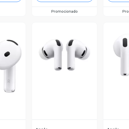
Promocionado
Pr
V
Vista Previa
revia