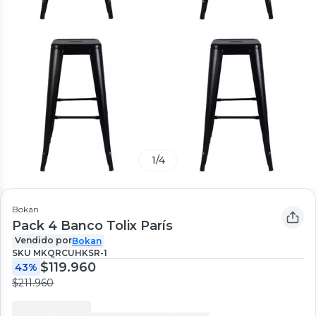
1
/
4
Bokan
Pack 4 Banco Tolix París
Vendido por
Bokan
SKU
MKQRCUHKSR-1
$119.960
43%
$211.960