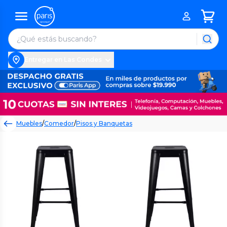
Entregar en Las Condes
Muebles
/
Comedor
/
Pisos y Banquetas