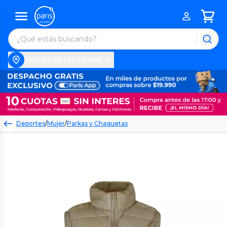
Entregar en Las Condes
Deportes
/
Mujer
/
Parkas y Chaquetas