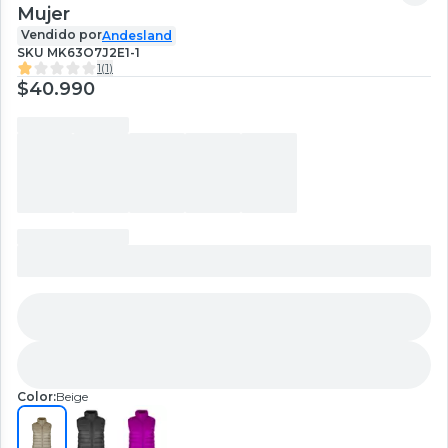
Mujer
Vendido por
Andesland
SKU
MK63O7J2E1-1
1
(
1
)
$40.990
Color:
Beige