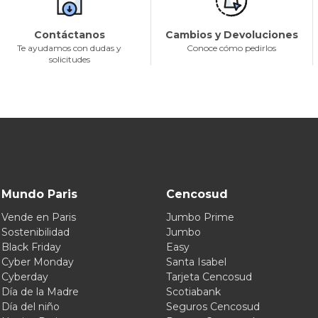
Contáctanos
Cambios y Devoluciones
Te ayudamos con dudas y
Conoce cómo pedirlos
solicitudes
Mundo Paris
Cencosud
Vende en Paris
Jumbo Prime
Sostenibilidad
Jumbo
Black Friday
Easy
Cyber Monday
Santa Isabel
Cyberday
Tarjeta Cencosud
Día de la Madre
Scotiabank
Día del niño
Seguros Cencosud