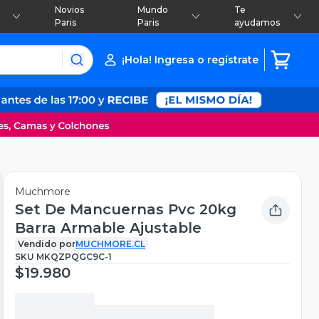
Novios
Mundo
Te
Paris
Paris
ayudamos
¡Hola! Ingresa o regístrate
Muchmore
Set De Mancuernas Pvc 20kg
Barra Armable Ajustable
Vendido por
MUCHMORE.CL
SKU
MKQZPQGC9C-1
$19.980