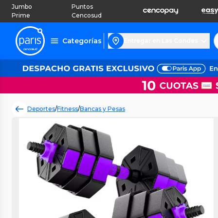
Jumbo
Puntos
Prime
Cencosud
Categorías
Entregar en Las Condes
Deportes
/
Fitness
/
Bancas y Pesas