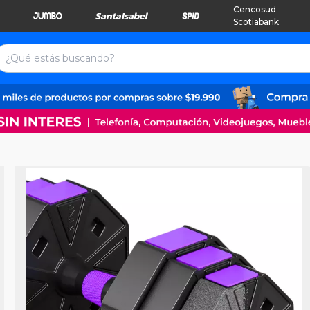
Cencosud
Scotiabank