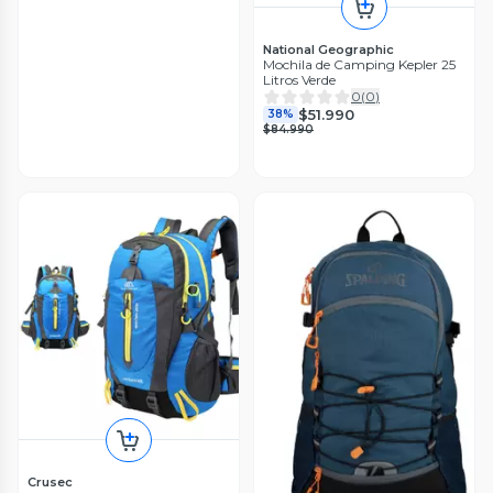
National Geographic
Mochila de Camping Kepler 25
Litros Verde
0
(
0
)
$51.990
38%
$84.990
Crusec