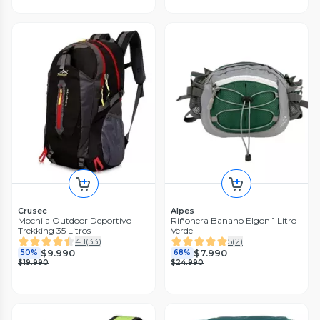
Crusec
Alpes
Mochila Outdoor Deportivo
Riñonera Banano Elgon 1 Litro
Trekking 35 Litros
Verde
4.1
(
33
)
5
(
2
)
$9.990
$7.990
50%
68%
$19.990
$24.990