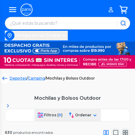
Entregar en Las Condes
Deportes
/
Camping
/
Mochilas y Bolsos Outdoor
Mochilas y Bolsos Outdoor
Filtros (
0
)
Ordenar
630
productos encontrados