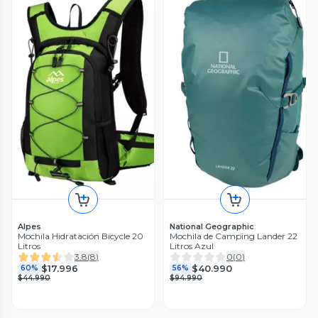
Alpes
National Geographic
Mochila Hidratación Bicycle 20
Mochila de Camping Lander 22
Litros
Litros Azul
3.8
(
8
)
0
(
0
)
$17.996
$40.990
60%
56%
$44.990
$94.990