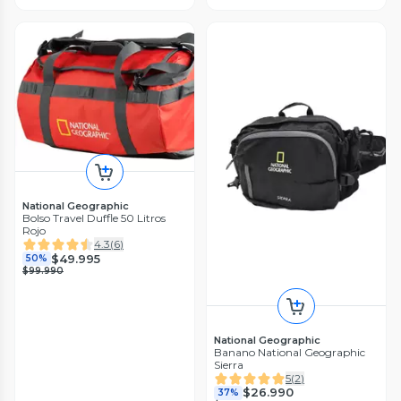
National Geographic
Bolso Travel Duffle 50 Litros
Rojo
4.3
(
6
)
$49.995
50%
$99.990
National Geographic
Banano National Geographic
Sierra
5
(
2
)
$26.990
37%