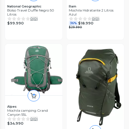
National Geographic
Ram
Bolso Travel Duffle Negro 50
Mochila Hidratante 2 Litros
Litros
Azul
0
(
0
)
0
(
0
)
$99.990
$18.990
36%
$29.990
Alpes
Mochila camping Grand
Canyon 55L
0
(
0
)
$34.990