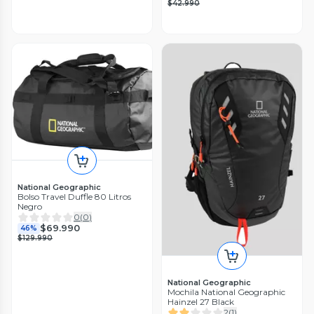
$42.990
National Geographic
Bolso Travel Duffle 80 Litros
Negro
0
(
0
)
$69.990
46%
$129.990
National Geographic
Mochila National Geographic
Hainzel 27 Black
2
(
1
)