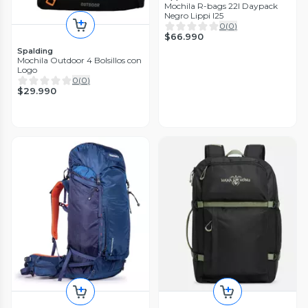
Mochila R-bags 22l Daypack
Negro Lippi I25
0
(
0
)
$66.990
Spalding
Mochila Outdoor 4 Bolsillos con
Logo
0
(
0
)
$29.990