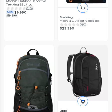
Mochila Outdoor Deportivo
Trekking 35 Litros
0
(
0
)
$9.990
50%
$19.990
Spalding
Mochila Outdoor 4 Bolsillos
0
(
0
)
$29.990
Lippi