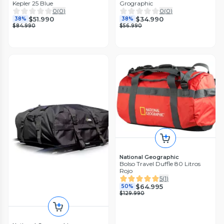
Kepler 25 Blue
Grographic
0
(
0
)
0
(
0
)
$51.990
$34.990
38%
38%
$84.990
$56.990
National Geographic
Bolso Travel Duffle 80 Litros
Rojo
5
(
1
)
$64.995
50%
$129.990