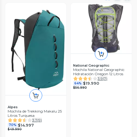
National Geographic
Mochila National Geographic
Hidratación Oregon 12 Litros
3.9
(
7
)
$19.990
64%
$56.990
Alpes
Mochila de Trekking Makalu 25
Litros Turquesa
3.7
(
9
)
$14.997
70%
$49.990