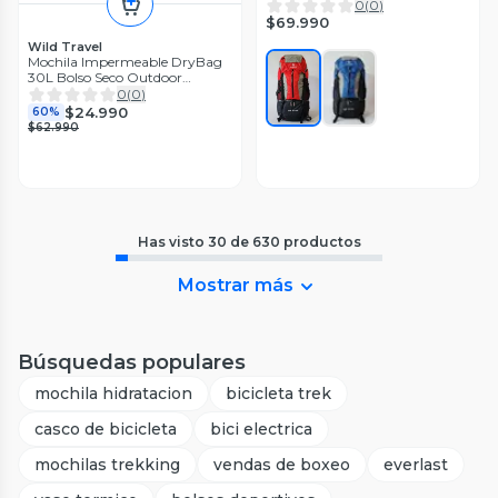
0
(
0
)
$69.990
Wild Travel
Mochila Impermeable DryBag
30L Bolso Seco Outdoor
Waterproof Tipo Estanca Wild
0
(
0
)
Travel
$24.990
60%
$62.990
Has visto
30
de
630
productos
Mostrar más
Búsquedas populares
mochila hidratacion
bicicleta trek
casco de bicicleta
bici electrica
mochilas trekking
vendas de boxeo
everlast