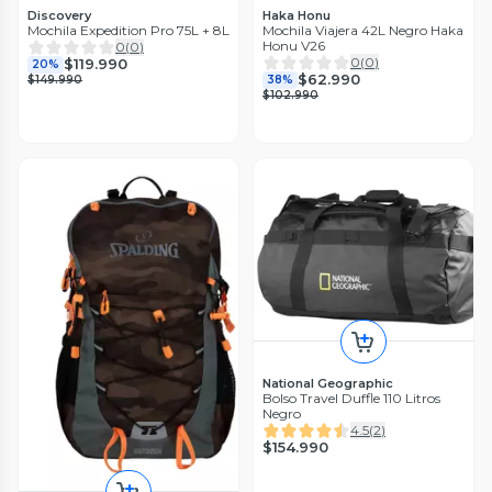
Discovery
Haka Honu
Mochila Expedition Pro 75L + 8L
Mochila Viajera 42L Negro Haka
Honu V26
0
(
0
)
0
(
0
)
$119.990
20%
$62.990
$149.990
38%
$102.990
National Geographic
Bolso Travel Duffle 110 Litros
Negro
4.5
(
2
)
$154.990