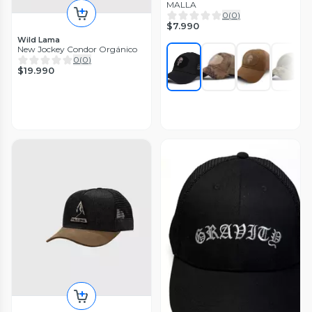
MALLA
0
(
0
)
$7.990
Wild Lama
New Jockey Condor Orgánico
0
(
0
)
$19.990