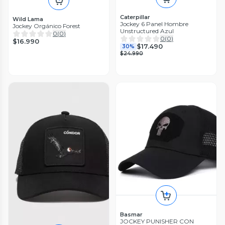
Caterpillar
Wild Lama
Jockey 6 Panel Hombre
Jockey Orgánico Forest
Unstructured Azul
0
(
0
)
0
(
0
)
$16.990
$17.490
30%
$24.990
Basmar
JOCKEY PUNISHER CON