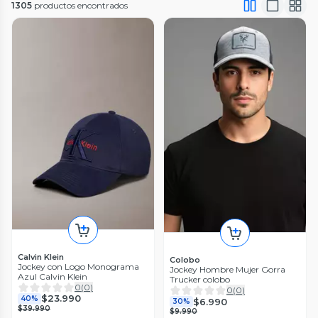
1305
productos encontrados
Calvin Klein
Colobo
Jockey con Logo Monograma
Jockey Hombre Mujer Gorra
Azul Calvin Klein
Trucker colobo
0
(
0
)
0
(
0
)
$23.990
40%
$6.990
30%
$39.990
$9.990