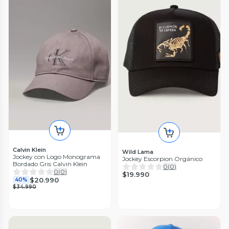
Calvin Klein
Wild Lama
Jockey con Logo Monograma
Jockey Escorpion Orgánico
Bordado Gris Calvin Klein
0
(
0
)
0
(
0
)
$19.990
$20.990
40%
$34.990