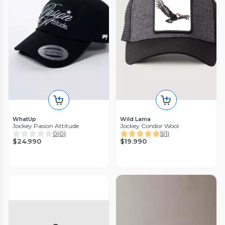
WhatUp
Wild Lama
Jockey Pasion Attitude
Jockey Condor Wool
0
(
0
)
5
(
1
)
$24.990
$19.990