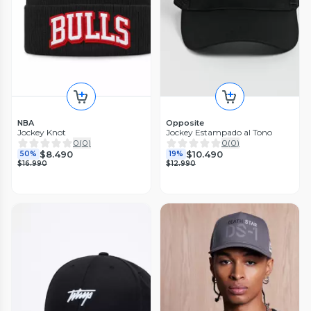
NBA
Opposite
Jockey Knot
Jockey Estampado al Tono
0
(
0
)
0
(
0
)
$8.490
$10.490
50%
19%
$16.990
$12.990