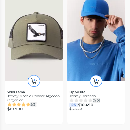
Wild Lama
Opposite
Jockey Modelo Condor Algodón
Jockey Bordado
Orgánico
0
(
0
)
5
(
3
)
$10.490
19%
$19.990
$12.990