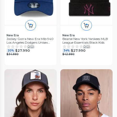
New Era
New Era
Jockey Gorra New Era Mlb 940
Beanie New York Yankees MLB
Los Angeles Dodgers Unisex
League Essentials Black Kids
Azul
0
(
0
)
0
(
0
)
$27.990
$27.990
20%
34%
$34.990
$42.990