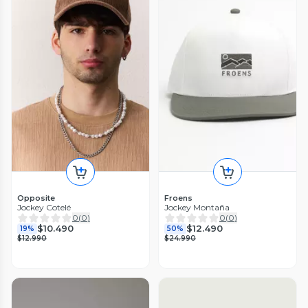
Opposite
Froens
Jockey Cotelé
Jockey Montaña
0
(
0
)
0
(
0
)
$10.490
$12.490
19%
50%
$12.990
$24.990