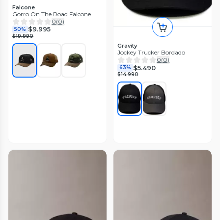
Falcone
Gorro On The Road Falcone
0
(
0
)
$9.995
50%
$19.990
Gravity
Jockey Trucker Bordado
0
(
0
)
$5.490
63%
$14.990