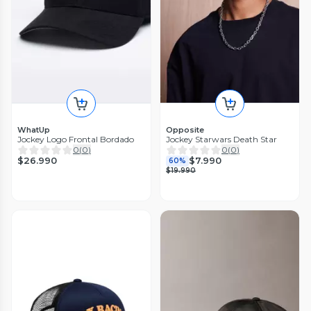
WhatUp
Opposite
Jockey Logo Frontal Bordado
Jockey Starwars Death Star
0
(
0
)
0
(
0
)
$26.990
$7.990
60%
$19.990