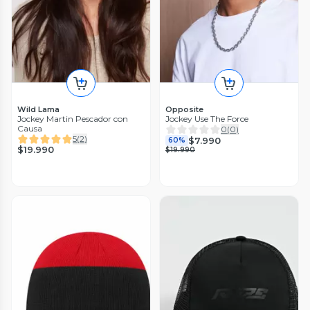
Wild Lama
Opposite
Jockey Martin Pescador con
Jockey Use The Force
Causa
0
(
0
)
5
(
2
)
$7.990
60%
$19.990
$19.990