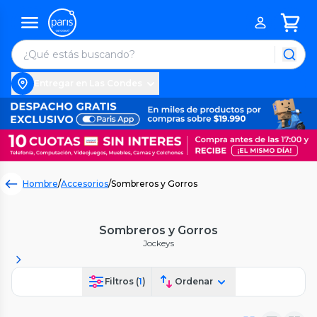
Entregar en Las Condes
Hombre
/
Accesorios
/
Sombreros y Gorros
Sombreros y Gorros
Jockeys
Filtros (
1
)
Ordenar