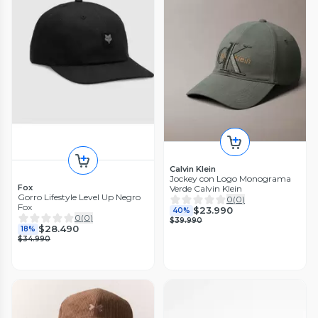
Calvin Klein
Jockey con Logo Monograma
Fox
Verde Calvin Klein
Gorro Lifestyle Level Up Negro
0
(
0
)
Fox
$23.990
40%
0
(
0
)
$39.990
$28.490
18%
$34.990