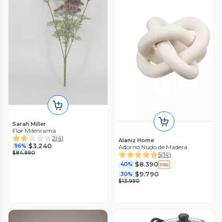
Sarah Miller
Flor Milenrama
2
(
4
)
Alaniz Home
$3.240
96%
Adorno Nudo de Madera
$84.990
5
(
14
)
$8.390
40%
$9.790
30%
$13.990