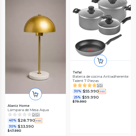
Tefal
Bateria de cocina Antiadherente
Talent 7 Piezas
5
(
5
)
$55.990
30%
$59.990
25%
$79.990
Alaniz Home
Lámpara de Mesa Aqua
0
(
0
)
$28.790
40%
$33.590
30%
$47.990