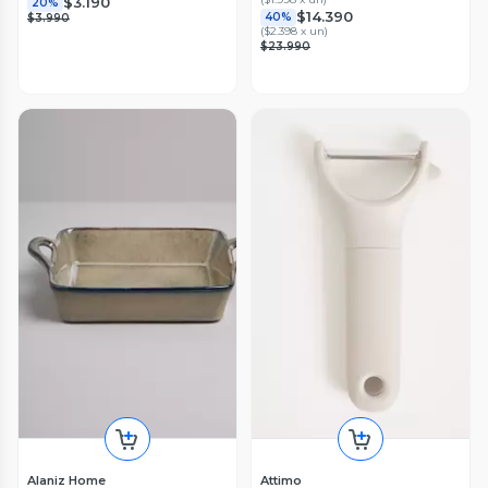
$3.190
20%
$14.390
40%
$3.990
(
$2.398 x un
)
$23.990
Alaniz Home
Attimo