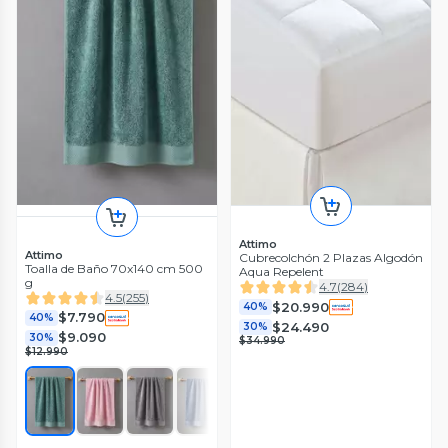
Attimo
Attimo
Cubrecolchón 2 Plazas Algodón
Toalla de Baño 70x140 cm 500
Aqua Repelent
g
4.7
(
284
)
4.5
(
255
)
$20.990
40%
$7.790
40%
$24.490
30%
$9.090
30%
$34.990
$12.990