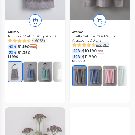
Attimo
Attimo
Toalla de Visita 500 g 30x50 cm
Toalla Sábana 90x170 cm
Algodón 500 grs
4.6
(
163
)
4.7
(
212
)
$1.190
40%
$10.190
40%
$1.390
30%
$11.890
$1.990
30%
$16.990