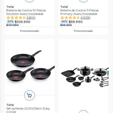
Tefal
Tefal
Batería de Cocina 10 Piezas
Batería de Cocina 11 Piezas
Intuition Acero Inoxidable
Primary Acero Inoxidable
4.8
(
4
)
4.9
(
25
)
$109.990
$59.990
20%
40%
$137.990
$99.990
Promocionado
Promocionado
Tefal
Set sartenes 20/24/26cm Easy
COOK