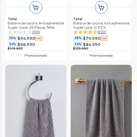
Tefal
Tefal
Bateria de cocina Antiadherente
Bateria de cocina Antiadherente
Super Cook 26 Piezas Tefal
Super cook 12 PCS
0
(
0
)
5
(
22
)
$94.990
$79.990
36%
38%
$98.990
$84.990
34%
34%
$149.990
$129.990
Promocionado
Promocionado