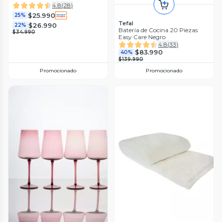
4.8
(
28
)
$25.990
25%
Tefal
$26.990
22%
Batería de Cocina 20 Piezas
$34.990
Easy Care Negro
4.8
(
33
)
$83.990
40%
$139.990
Promocionado
Promocionado