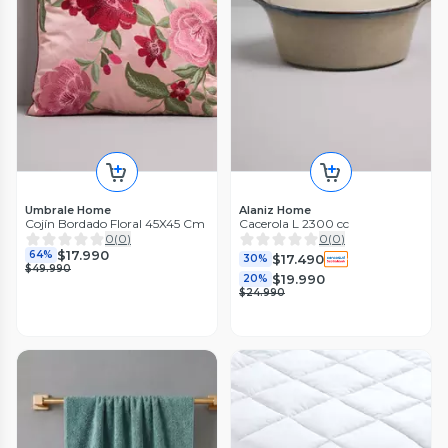
Umbrale Home
Alaniz Home
Cojín Bordado Floral 45X45 Cm
Cacerola L 2300 cc
0
(
0
)
0
(
0
)
$17.990
64%
$17.490
30%
$49.990
$19.990
20%
$24.990