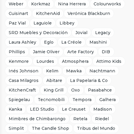
Weber
Korkmaz
Nina Herrera
Colourworks
Cuisinart
KitchenAid
Verónica Blackburn
Paz Vial
Laguiole
Libbey
SRD Muebles y Decoración
Jovial
Legacy
Laura Ashley
Eglo
La Créole
Mashini
Phillips
Jamie Oliver
Arte Factory
DIB
Kenmore
Lourdes
Atmosphera
Attimo Kids
Inés Johnson
Kelim
Mawka
Nachtmann
Casa Milagros
Abitare
La Papelaria & Co
KitchenCraft
King Grill
Oxo
Pasabahce
Spiegelau
Tecnomobili
Tempora
Galhera
Kanka
LED Studio
Le Creuset
Madison
Mimbres de Chimbarongo
Retela
Riedel
Simplit
The Candle Shop
Tribus del Mundo