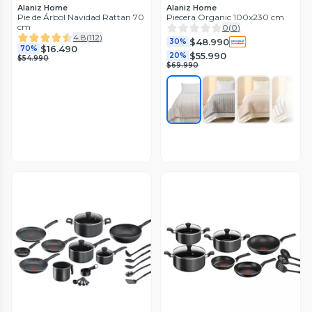
Alaniz Home
Alaniz Home
Pie de Árbol Navidad Rattan 70
Piecera Organic 100x230 cm
cm
0
(
0
)
4.8
(
112
)
$48.990
30%
$16.490
70%
$55.990
20%
$54.990
$69.990