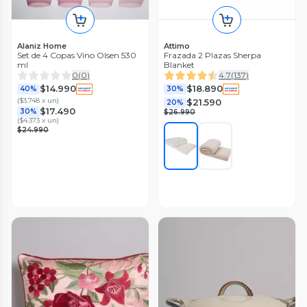
Alaniz Home
Attimo
Set de 4 Copas Vino Olsen 530
Frazada 2 Plazas Sherpa
ml
Blanket
0
(
0
)
4.7
(
137
)
$14.990
$18.890
40%
30%
(
$3.748 x un
)
$21.590
20%
$17.490
30%
$26.990
(
$4.373 x un
)
$24.990