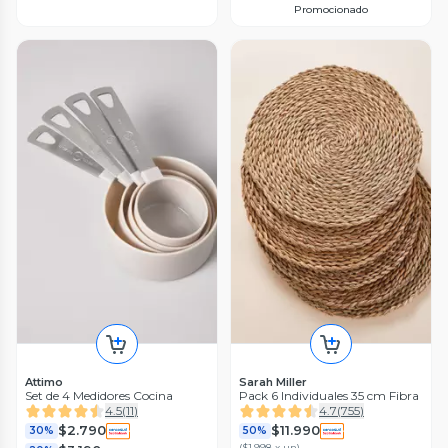
Promocionado
Attimo
Sarah Miller
Set de 4 Medidores Cocina
Pack 6 Individuales 35 cm Fibra
4.5
(
11
)
4.7
(
755
)
$2.790
$11.990
30%
50%
(
$1.998 x un
)