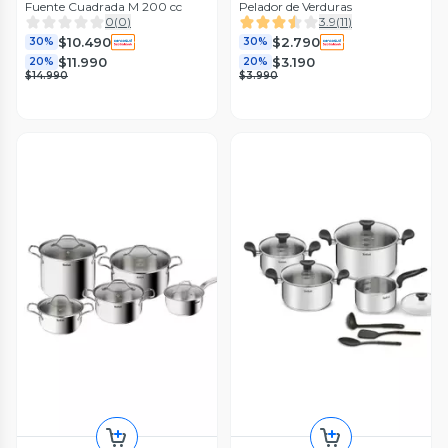
Fuente Cuadrada M 200 cc
Pelador de Verduras
0
(
0
)
3.9
(
11
)
$10.490
$2.790
30%
30%
$11.990
$3.190
20%
20%
$14.990
$3.990