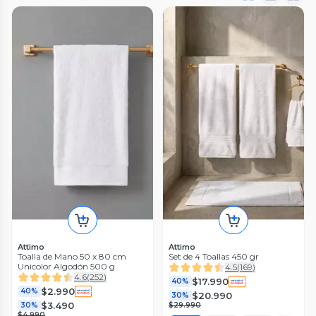
Attimo
Attimo
Toalla de Mano 50 x 80 cm
Set de 4 Toallas 450 gr
Unicolor Algodón 500 g
4.5
(
169
)
4.6
(
252
)
$17.990
40%
$2.990
40%
$20.990
30%
$3.490
30%
$29.990
$4.990