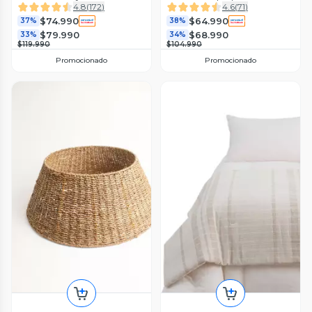
4.8
(
172
)
4.6
(
71
)
$74.990
$64.990
37%
38%
$79.990
$68.990
33%
34%
$119.990
$104.990
Promocionado
Promocionado