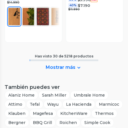
$14.990
$7.190
40%
$11.990
Has visto
30
de
5218
productos
Mostrar más
También puedes ver
Alaniz Home
Sarah Miller
Umbrale Home
Attimo
Tefal
Wayu
La Hacienda
Marmicoc
Klauben
Magefesa
KitchenWare
Thermos
Bergner
BBQ Grill
Roichen
Simple Cook