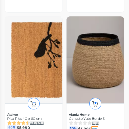
Attimo
Alaniz Home
Pisa Píes 40 x 60 cm
Canasto Yute Borde S
4.8
(
120
)
0
(
0
)
$5.990
60%
$5.990
50%