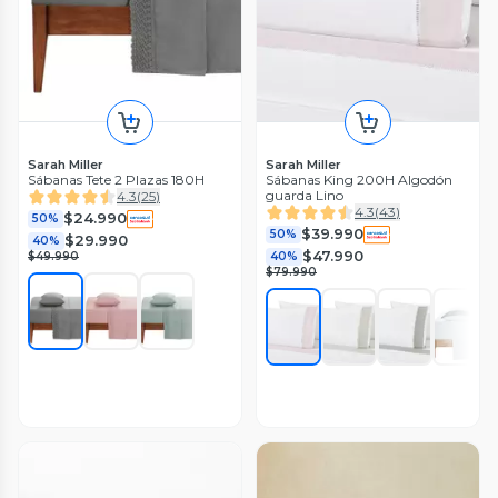
Sarah Miller
Sarah Miller
Sábanas Tete 2 Plazas 180H
Sábanas King 200H Algodón
guarda Lino
4.3
(
25
)
4.3
(
43
)
$24.990
50%
$39.990
50%
$29.990
40%
$47.990
$49.990
40%
$79.990