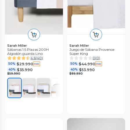
Sarah Miller
Sarah Miller
Sábanas 1.5 Plazas 200H
Juego de Sábana Provence
Algodón guarda Lino
Súper King
4.6
(
40
)
0
(
0
)
$29.990
$44.990
50%
50%
$35.990
$53.990
40%
40%
$59.990
$89.990