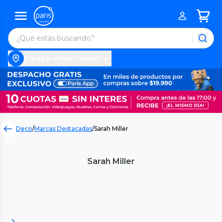
Entregar en Las Condes
Deco
/
Marcas Destacadas
/
Sarah Miller
Sarah Miller