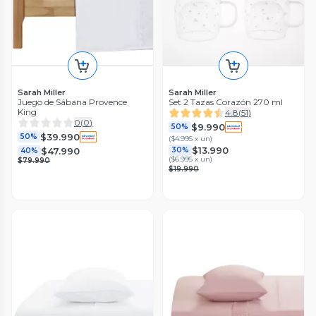
Sarah Miller
Sarah Miller
Juego de Sábana Provence
Set 2 Tazas Corazón 270 ml
King
4.8
(
51
)
0
(
0
)
$9.990
50%
$39.990
50%
(
$4.995 x un
)
$13.990
$47.990
30%
40%
(
$6.995 x un
)
$79.990
$19.990