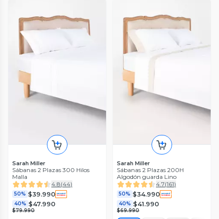
Sarah Miller
Sarah Miller
Sábanas 2 Plazas 300 Hilos
Sábanas 2 Plazas 200H
Malla
Algodón guarda Lino
4.8
(
44
)
4.7
(
161
)
$39.990
$34.990
50%
50%
$47.990
$41.990
40%
40%
$79.990
$69.990