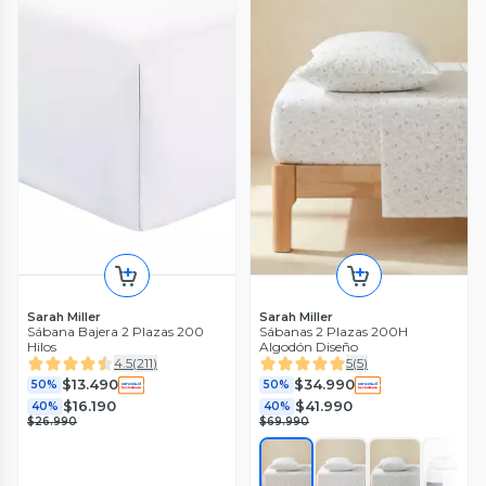
Sarah Miller
Sarah Miller
Sábana Bajera 2 Plazas 200
Sábanas 2 Plazas 200H
Hilos
Algodón Diseño
4.5
(
211
)
5
(
5
)
$13.490
$34.990
50%
50%
$16.190
$41.990
40%
40%
$26.990
$69.990