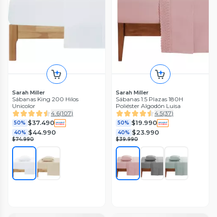
Sarah Miller
Sarah Miller
Sábanas King 200 Hilos
Sábanas 1.5 Plazas 180H
Unicolor
Poliéster Algodón Luisa
4.6
(
107
)
4.5
(
37
)
$37.490
$19.990
50%
50%
$44.990
$23.990
40%
40%
$74.990
$39.990