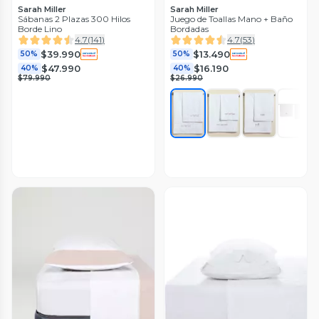
Sarah Miller
Sarah Miller
Sábanas 2 Plazas 300 Hilos
Juego de Toallas Mano + Baño
Borde Lino
Bordadas
4.7
(
141
)
4.7
(
53
)
$39.990
$13.490
50%
50%
$47.990
$16.190
40%
40%
$79.990
$26.990