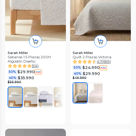
Sarah Miller
Sarah Miller
Sábanas 1.5 Plazas 200H
Quilt 2 Plazas Victoria
Algodón Diseño
4.7
(
599
)
5
(
4
)
$24.990
50%
$29.990
50%
$29.990
40%
$35.990
40%
$49.990
$59.990