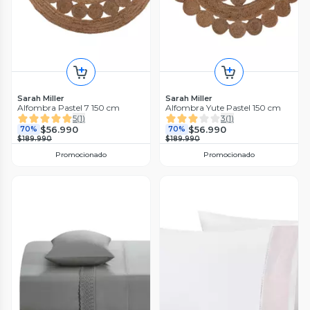
Sarah Miller
Sarah Miller
Alfombra Pastel 7 150 cm
Alfombra Yute Pastel 150 cm
5
(
1
)
3
(
1
)
$56.990
$56.990
70%
70%
$189.990
$189.990
Promocionado
Promocionado