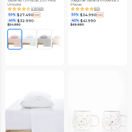
Sábanas 1.5 Plazas 200 Hilos
Juego de Sábana Provence 2
Unicolor
Plazas
4.5
(
145
)
5
(
2
)
$27.490
$34.990
50%
50%
$32.990
$41.990
40%
40%
$54.990
$69.990