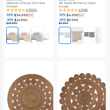
Sábanas 2 Plazas 200 Hilos
Set Toalla de Mano y Visita
Unicolor
Encaje
4.5
(
322
)
4.5
(
68
)
$34.990
$4.990
50%
50%
$41.990
$5.990
40%
40%
$69.990
$9.990