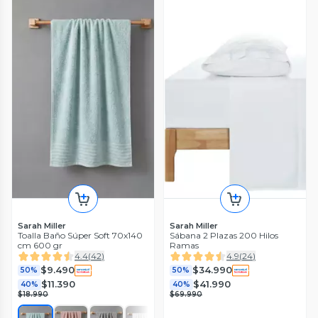
Sarah Miller
Sarah Miller
Toalla Baño Súper Soft 70x140
Sábana 2 Plazas 200 Hilos
cm 600 gr
Ramas
4.4
(
42
)
4.9
(
24
)
$9.490
$34.990
50%
50%
$11.390
$41.990
40%
40%
$18.990
$69.990