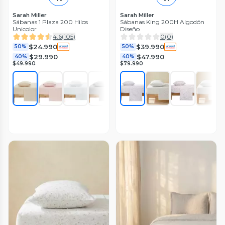
Sarah Miller
Sarah Miller
Sábanas 1 Plaza 200 Hilos
Sábanas King 200H Algodón
Unicolor
Diseño
4.6
(
105
)
0
(
0
)
$24.990
$39.990
50%
50%
$29.990
$47.990
40%
40%
$49.990
$79.990