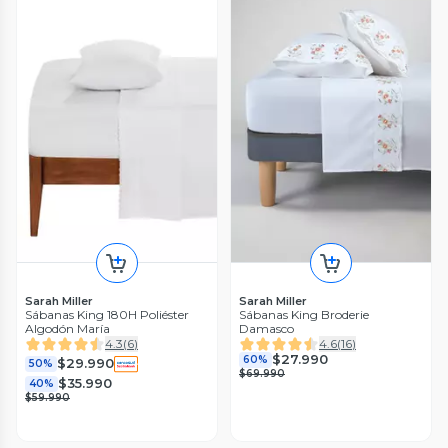
Sarah Miller
Sarah Miller
Sábanas King 180H Poliéster
Sábanas King Broderie
Algodón María
Damasco
4.3
(
6
)
4.6
(
16
)
$27.990
60%
$29.990
50%
$69.990
$35.990
40%
$59.990