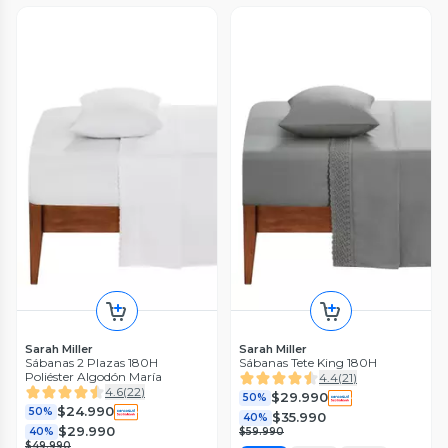
Sarah Miller
Sarah Miller
Sábanas 2 Plazas 180H
Sábanas Tete King 180H
Poliéster Algodón María
4.4
(
21
)
4.6
(
22
)
$29.990
50%
$24.990
50%
$35.990
40%
$29.990
40%
$59.990
$49.990