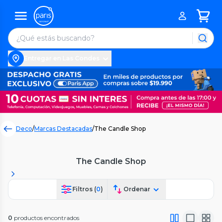
Entregar en Las Condes
Deco
/
Marcas Destacadas
/
The Candle Shop
The Candle Shop
Filtros (
0
)
Ordenar
0
productos encontrados