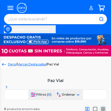
Entregar en Las Condes
Deco
/
Marcas Destacadas
/
Paz Vial
Paz Vial
Filtros (
0
)
Ordenar
0
productos encontrados