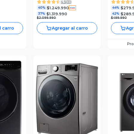
4.5
(
31
)
095B/W
$1.249.990
$279.
S 2025
40%
44%
$1.319.990
$289.
37%
42%
$2.099.990
$499.990
l carro
Agregar al carro
Agr
Pr
revia
Vista Previa
V