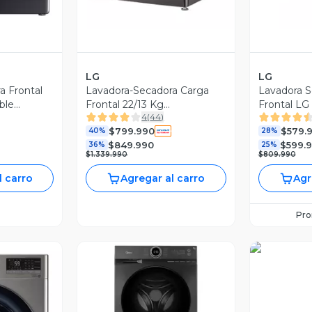
LG
LG
a Frontal
Lavadora-Secadora Carga
Lavadora S
ble
Frontal 22/13 Kg
Frontal LG
4
(
44
)
S
WD22VV2S6 Steam
WD14BVC2
$799.990
$579.
40%
Tecnología
28%
$849.990
$599.
36%
ThinQ
25%
$1.339.990
$809.990
l carro
Agregar al carro
Agr
Pr
Vist