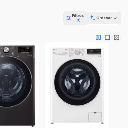
Filtros
Ordenar
(
0
)
ista Previa
Vista Previa