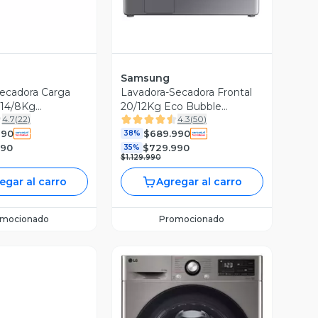
Samsung
ecadora Carga
Lavadora-Secadora Frontal
 14/8Kg
20/12Kg Eco Bubble
4.7
(
22
)
4.3
(
50
)
S6 con
WD20T6300GP/ZS
990
$689.990
 Steam+, AIDD,
38%
990
$729.990
35%
$1.129.990
egar al carro
Agregar al carro
omocionado
Promocionado
a Previa