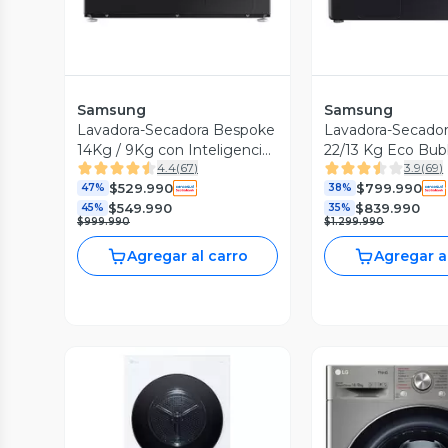
Samsung
Samsung
Lavadora-Secadora Bespoke
Lavadora-Secador
14Kg / 9Kg con Inteligencia
22/13 Kg Eco Bub
4.4
(
67
)
3.9
(
69
)
Artificial en Ecobubble
WD22T6500GV/Z
$529.990
$799.990
47%
38%
$549.990
$839.990
45%
35%
$999.990
$1.299.990
Agregar al carro
Agregar a