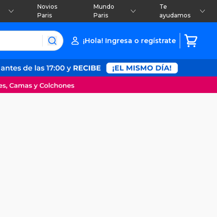
Novios
Mundo
Te
Paris
Paris
ayudamos
¡Hola! Ingresa o regístrate