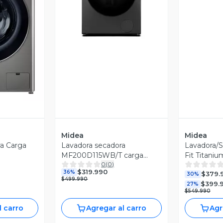
Vista Previa
revia
Midea
Midea
a Carga
Lavadora secadora
Lavadora/S
MF200D115WB/T carga
Fit Titani
0
(
0
)
frontal 11.5/9 kg titanium
Pump Mid
$319.990
36%
$379.
30%
$499.990
$399.
27%
$549.990
l carro
Agregar al carro
Agr