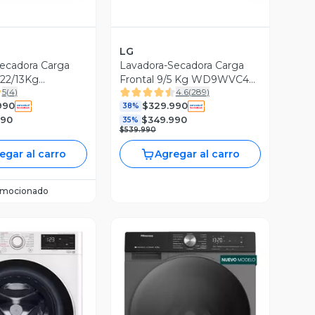
LG
ecadora Carga
Lavadora-Secadora Carga
 22/13Kg
Frontal 9/5 Kg WD9WVC4S6
5
(
4
)
4.6
(
289
)
6R con AIDD™ y
AI DD
990
$329.990
38%
990
$349.990
35%
$539.990
egar al carro
Agregar al carro
omocionado