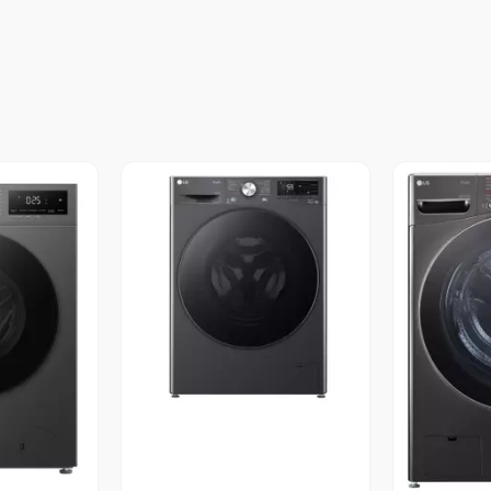
Vista Previa
revia
V