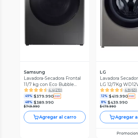
Vista Previa
Vista P
Samsung
LG
Lavadora-Secadora Frontal
Lavadora Secador
11/7 kg con Eco Bubble
LG 12/7Kg WD12
4.4
(
219
)
4.8
(
63
)
WD11TA046BX/ZS
AIDD ThinQ
$379.990
$419.990
49%
12%
$389.990
$439.990
48%
8%
$749.990
$479.990
Agregar al carro
Agregar a
Promocion