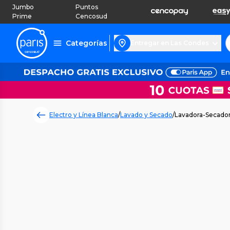
Jumbo
Puntos
Prime
Cencosud
Categorías
Entregar en Las Condes
Electro y Línea Blanca
/
Lavado y Secado
/
Lavadora-Secado