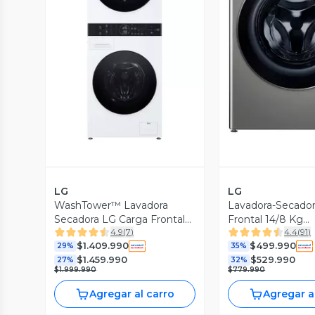
Vista Previa
Vista P
LG
LG
WashTower™ Lavadora
Lavadora-Secador
Secadora LG Carga Frontal
Frontal 14/8 Kg
4.9
(
7
)
4.4
(
91
)
14/10Kg WK14WS6R con
WD14VVC4S6C
$1.409.990
$499.990
AIDD™
29%
35%
$1.459.990
$529.990
27%
32%
$1.999.990
$779.990
Agregar al carro
Agregar a