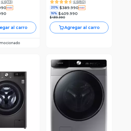
4.6
(
73
)
4.6
(
80
)
MF200D130WB/T
990
$389.990
20%
990
$409.990
16%
$489.990
egar al carro
Agregar al carro
omocionado
ista Previa
Vista Previa