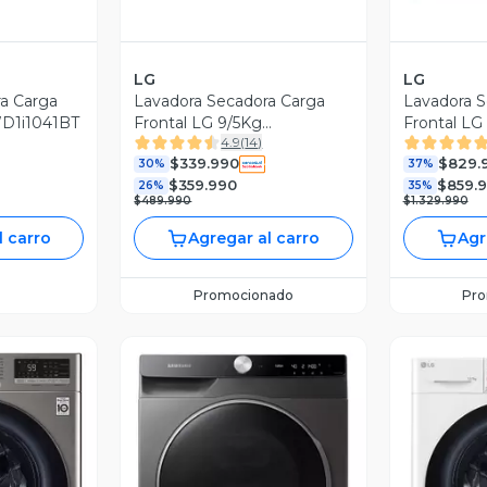
LG
LG
a Carga
Lavadora Secadora Carga
Lavadora S
WD1i1041BT
Frontal LG 9/5Kg
Frontal LG
4.9
(
14
)
WD9MVC4S6 AI DD, ThinQ
WD22BV2S
$339.990
$829.
30%
Steam
37%
$359.990
$859.
26%
35%
$489.990
$1.329.990
l carro
Agregar al carro
Agr
Promocionado
Pr