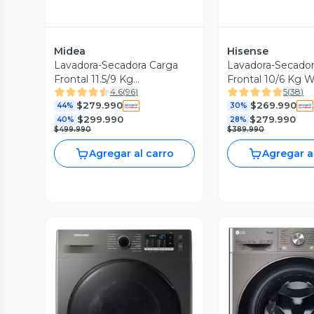
Midea
Hisense
Lavadora-Secadora Carga
Lavadora-Secador
Frontal 11.5/9 Kg
Frontal 10/6 Kg 
4.6
(
96
)
5
(
38
)
MF200D115WB/T
$279.990
$269.990
44%
30%
$299.990
$279.990
40%
28%
$499.990
$389.990
Agregar al carro
Agregar a