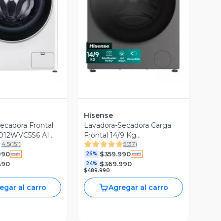
ista Previa
Vista Previa
Hisense
ecadora Frontal
Lavadora-Secadora Carga
D12WVC5S6 AI
Frontal 14/9 Kg
4.5
(
151
)
5
(
37
)
WD3S1443BT1
990
$359.990
26%
490
$369.990
24%
$489.990
egar al carro
Agregar al carro