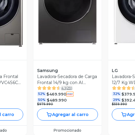
revia
Vista Previa
V
Samsung
LG
a Frontal
Lavadora-Secadora de Carga
Lavadora-S
VVC4S6C
Frontal 14/9 kg con AI
12/7 Kg W
4.1
(
29
)
Control WD14TP04DSX/ZS
DD
$469.990
$379.
52%
32%
$489.990
$392.
50%
29%
$979.990
$559.990
l carro
Agregar al carro
Agr
ado
Promocionado