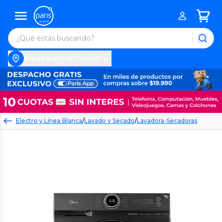
Entregar en Las Condes
Electro y Línea Blanca
/
Lavado y Secado
/
Lavadora-Secadoras