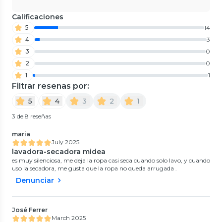
Calificaciones
5
14
4
3
3
0
2
0
1
1
Filtrar reseñas por:
5
4
3
2
1
3 de 8 reseñas
maria
July 2025
lavadora-secadora midea
es muy silenciosa, me deja la ropa casi seca cuando solo lavo, y cuando
uso la secadora, me gusta que la ropa no queda arrugada .
Denunciar
José Ferrer
March 2025