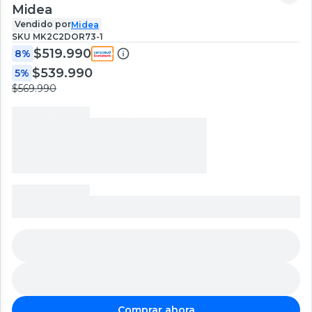
Midea
Vendido por
Midea
SKU
MK2C2DOR73-1
$519.990
8%
$539.990
5%
$569.990
Comprar ahora