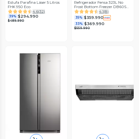
Estufa Parafina Láser 5 Litros
Refrigerador Fensa 323L No
FHK 950 Eco
Frost Bottom Freezer DB60S
Inox
4.6
(
32
)
4.1
(
8
)
$294.990
39%
$359.990
35%
$489.990
$369.990
33%
$559.990