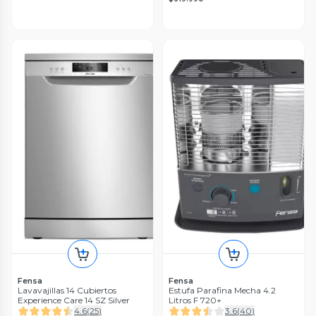
Fensa
Fensa
Lavavajillas 14 Cubiertos
Estufa Parafina Mecha 4.2
Experience Care 14 SZ Silver
Litros F 720+
4.6
(
25
)
3.6
(
40
)