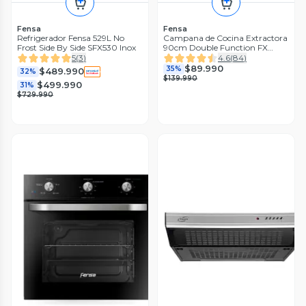
Fensa
Fensa
Refrigerador Fensa 529L No
Campana de Cocina Extractora
Frost Side By Side SFX530 Inox
90cm Double Function FX
U6190
5
(
3
)
4.6
(
84
)
$89.990
35%
$489.990
32%
$139.990
$499.990
31%
$729.990