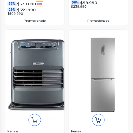
$99.990
58%
$339.090
33%
$239.990
$359.990
29%
$509.990
Promocionado
Promocionado
Fensa
Fensa