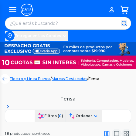
Entregar en Las Condes
Electro y Línea Blanca
/
Marcas Destacadas
/
Fensa
Fensa
Filtros (
0
)
Ordenar
18
productos encontrados