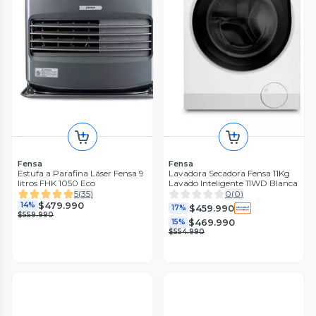
Fensa
Fensa
Estufa a Parafina Láser Fensa 9
Lavadora Secadora Fensa 11Kg
litros FHK 1050 Eco
Lavado Inteligente 11WD Blanca
5
(
35
)
0
(
0
)
$479.990
14%
$459.990
17%
$559.990
$469.990
15%
$554.990