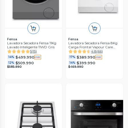
Fensa
Fensa
Lavadora Secadora Fensa 11Kg
Lavadora Secadora Fensa 8Kg
Lavado Inteligente 11WD Gris
Carga Frontal Vapour Care
8WD
5
(
15
)
4.8
(
66
)
$499.990
$389.990
14%
17%
$509.990
$399.990
12%
14%
$585.990
$469.990