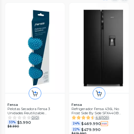
Fensa
Fensa
Pelotas Secadora Fensa 3
Refrigerador Fensa 436L No
Unidades Reutilizable
Frost Side By Side SFX440B
Preservación Tejidos
Negro
0
(
0
)
4.6
(
109
)
$5.990
33%
$469.990
24%
$8.990
$479.990
22%
$619.990