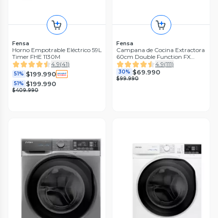
Fensa
Fensa
Horno Empotrable Eléctrico 59L
Campana de Cocina Extractora
Timer FHE 1130M
60cm Double Function FX
U6160
4.9
(
41
)
4.9
(
111
)
$69.990
30%
$199.990
51%
$99.990
$199.990
51%
$409.990