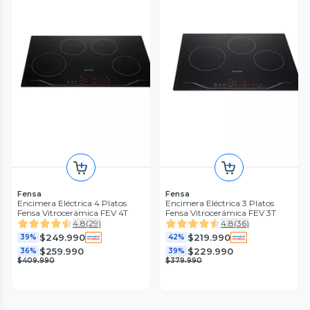
Fensa
Fensa
Encimera Eléctrica 4 Platos
Encimera Eléctrica 3 Platos
Fensa Vitrocerámica FEV 4T
Fensa Vitrocerámica FEV 3T
4.8
(
29
)
4.8
(
36
)
$249.990
$219.990
39%
42%
$259.990
$229.990
36%
39%
$409.990
$379.990