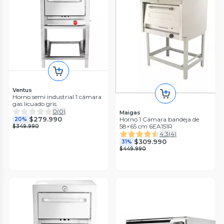
Ventus
Horno semi industrial 1 cámara
gas licuado gris
0
(
0
)
Maigas
$279.990
Horno 1 Cámara bandeja de
20%
58×65 cm 6EA151R
$349.990
4.3
(
4
)
$309.990
31%
$449.990