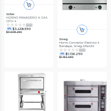
Volter
HORNO PANADERO A GAS
GFO-4
0
(
0
)
$3.438.590
4%
$3.608.290
Smeg
Horno Convector Electrico 4
Bandejas, Smeg Alfa43X
0
(
0
)
$1.136.290
4%
$1.192.090