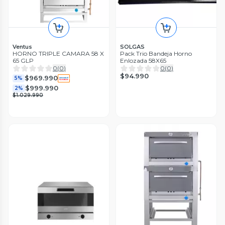
Ventus
SOLGAS
HORNO TRIPLE CAMARA 58 X
Pack Trio Bandeja Horno
65 GLP
Enlozada 58X65
0
(
0
)
0
(
0
)
$94.990
$969.990
5%
$999.990
2%
$1.029.990