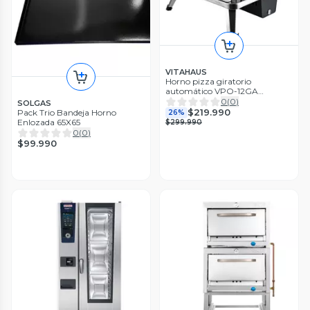
VITAHAUS
Horno pizza giratorio
automático VPO-12GA
negro/plata
0
(
0
)
SOLGAS
$219.990
Pack Trio Bandeja Horno
26%
Enlozada 65X65
$299.990
0
(
0
)
$99.990