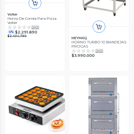
Volter
Horno De Correa Para Pizza
Volter
0
(
0
)
$2.291.890
4%
$2.404.790
MEYMAQ
HORNO TURBO 10 BANDEJAS
PROGAS
0
(
0
)
$3.990.000