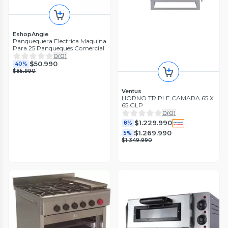
EshopAngie
Panquequera Electrica Maquina
Para 25 Panqueques Comercial
0
(
0
)
$50.990
40%
$85.990
Ventus
HORNO TRIPLE CAMARA 65 X
65 GLP
0
(
0
)
$1.229.990
8%
$1.269.990
5%
$1.349.990