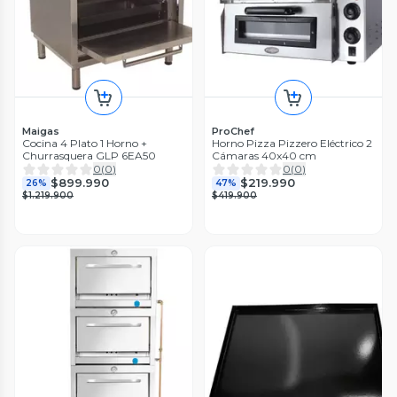
Maigas
ProChef
Cocina 4 Plato 1 Horno +
Horno Pizza Pizzero Eléctrico 2
Churrasquera GLP 6EA50
Cámaras 40x40 cm
0
(
0
)
0
(
0
)
$899.990
$219.990
26%
47%
$1.219.900
$419.900