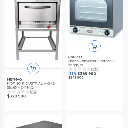
ProChef
Horno Convector Eléctrico 4
bandejas
0
(
0
)
$389.990
39%
$649.900
MEYMAQ
HORNO INDUSTRIAL A GAS
58x65 MEYMAQ
0
(
0
)
$329.990