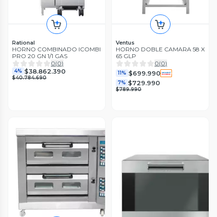
Rational
Ventus
HORNO COMBINADO ICOMBI
HORNO DOBLE CAMARA 58 X
PRO 20 GN 1/1 GAS
65 GLP
0
(
0
)
0
(
0
)
$38.862.390
4%
$699.990
11%
$40.784.690
$729.990
7%
$789.990