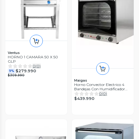
Ventus
HORNO 1 CAMARA 50 X 50
GLP
0
(
0
)
$279.990
9%
$309.990
Maigas
Horno Convector Electrico 4
Bandejas Con Humidificador
Maigas
0
(
0
)
$439.990