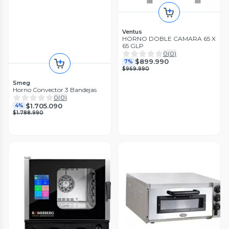
Ventus
HORNO DOBLE CAMARA 65 X
65 GLP
0
(
0
)
$899.990
7%
$969.990
Smeg
Horno Convector 3 Bandejas
0
(
0
)
$1.705.090
4%
$1.788.990