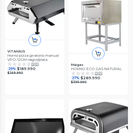
VITAHAUS
Horno pizza giratorio manual
VPO-12GM negro/plata
0
(
0
)
Maigas
$189.990
HORNO ECO GAS NATURAL
29%
0
(
0
)
$269.990
$289.990
27%
$399.990