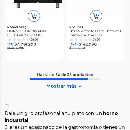
Romerberg
ProChef
HORNO COMBINADO
Horno Pizza Pizzero Eléctrico 1
ELECTRICO 5 GN 1/1
Cámara 40x40 cm.
ROMERBERG
0
(
0
)
0
(
0
)
$4.781.290
$142.990
4%
47%
$5.017.290
$269.900
Has visto
30
de
36
productos
Mostrar más
Dale un giro profesional a tu plato con un
horno
industrial
Si eres un apasionado de la gastronomía o tienes un