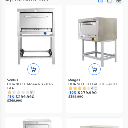
Ventus
Maigas
HORNO 1 CAMARA 58 X 65
HORNO ECO GAS LICUADO
GLP
4
(
5
)
1
(
1
)
$279.990
30%
$299.990
18%
$399.990
$369.990