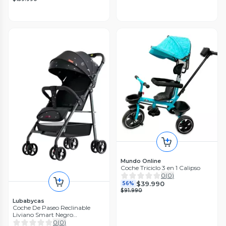
Mundo Online
Coche Triciclo 3 en 1 Calipso
0
(
0
)
$39.990
56%
$91.990
Lubabycas
Coche De Paseo Reclinable
Liviano Smart Negro
LuBabycas
0
(
0
)