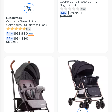
Coche Cuna Paseo Comfy
Negro Gold
0
(
0
)
$79.990
52%
$169.990
Lubabycas
Coche de Paseo Últra
Compacto LuBabycas Black
5
(
2
)
$63.990
54%
$64.990
53%
$139.990