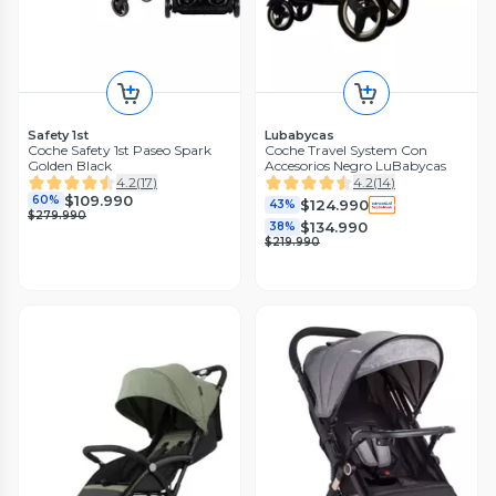
Safety 1st
Lubabycas
Coche Safety 1st Paseo Spark
Coche Travel System Con
Golden Black
Accesorios Negro LuBabycas
4.2
(
17
)
4.2
(
14
)
$109.990
60%
$124.990
43%
$279.990
$134.990
38%
$219.990