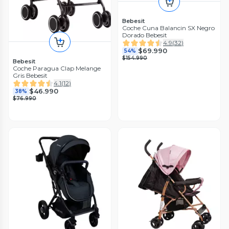
Bebesit
Coche Cuna Balancin SX Negro
Dorado Bebesit
4.9
(
32
)
$69.990
54%
$154.990
Bebesit
Coche Paragua Clap Melange
Gris Bebesit
4.1
(
12
)
$46.990
38%
$76.990