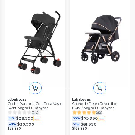
Lubabycas
Lubabycas
Coche Paragua Con Posa Vaso
Coche de Paseo Reversible
Swift Negro LuBabycas
Rubik Negro LuBabycas
0
(
0
)
5
(
5
)
$28.990
$75.990
51%
55%
$30.990
$81.990
48%
51%
$59.990
$169.990