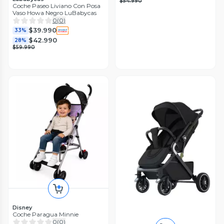
$54.990
Coche Paseo Liviano Con Posa
Vaso Howa Negro LuBabycas
0
(
0
)
$39.990
33%
$42.990
28%
$59.990
Disney
Coche Paragua Minnie
0
(
0
)