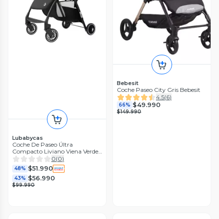
Bebesit
Coche Paseo City Gris Bebesit
4.5
(
6
)
$49.990
66%
$149.990
Lubabycas
Coche De Paseo Últra
Compacto Liviano Viena Verde
LuBabycas
0
(
0
)
$51.990
48%
$56.990
43%
$99.990