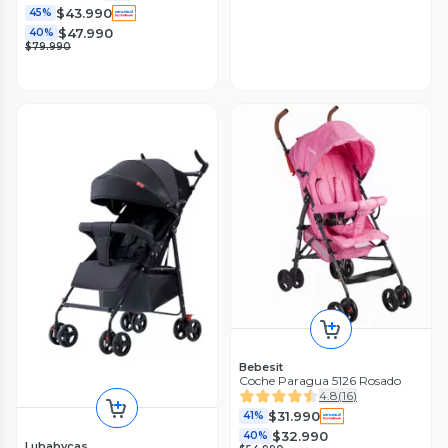
$43.990
45%
$47.990
40%
$79.990
Bebesit
Coche Paragua 5126 Rosado
4.8
(
16
)
$31.990
41%
$32.990
40%
Lubabycas