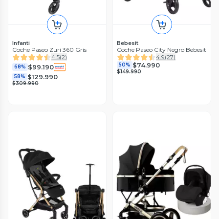
Infanti
Bebesit
Coche Paseo Zuri 360 Gris
Coche Paseo City Negro Bebesit
4.5
(
2
)
4.9
(
27
)
$74.990
50%
$99.190
68%
$149.990
$129.990
58%
$309.990