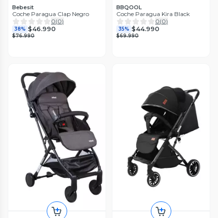
Bebesit
BBQOOL
Coche Paragua Clap Negro
Coche Paragua Kira Black
0
(
0
)
0
(
0
)
$46.990
$44.990
38%
35%
$76.990
$69.990