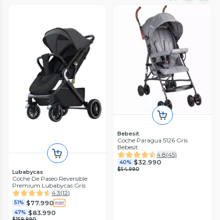
Bebesit
Coche Paragua 5126 Gris
Bebesit
4.8
(
45
)
$32.990
40%
$54.990
Lubabycas
Coche De Paseo Reversible
Premium Lubabycas Gris
4.3
(
12
)
$77.990
51%
$83.990
47%
$159.990