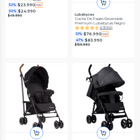
$23.990
52%
$24.990
50%
Lubabycas
$49.990
Coche De Paseo Reversible
Premium Lubabycas Negro
4.3
(
24
)
$76.990
51%
$83.990
47%
$159.990