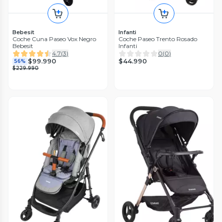
Bebesit
Infanti
Coche Cuna Paseo Vox Negro
Coche Paseo Trento Rosado
Bebesit
Infanti
4.7
(
3
)
0
(
0
)
$44.990
$99.990
56%
$229.990