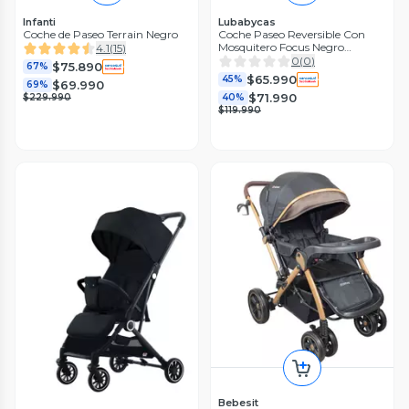
Infanti
Lubabycas
Coche de Paseo Terrain Negro
Coche Paseo Reversible Con
Mosquitero Focus Negro
4.1
(
15
)
LuBabycas
0
(
0
)
$75.890
67%
$65.990
45%
$69.990
69%
$71.990
$229.990
40%
$119.990
Bebesit