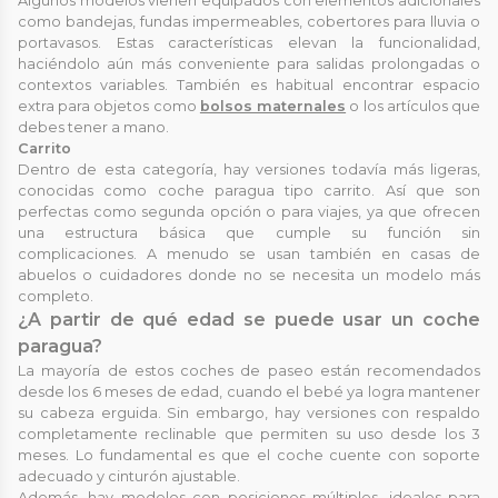
Algunos modelos vienen equipados con elementos adicionales
como bandejas, fundas impermeables, cobertores para lluvia o
portavasos. Estas características elevan la funcionalidad,
haciéndolo aún más conveniente para salidas prolongadas o
contextos variables. También es habitual encontrar espacio
extra para objetos como
bolsos maternales
o los artículos que
debes tener a mano.
Carrito
Dentro de esta categoría, hay versiones todavía más ligeras,
conocidas como coche paragua tipo carrito. Así que son
perfectas como segunda opción o para viajes, ya que ofrecen
una estructura básica que cumple su función sin
complicaciones. A menudo se usan también en casas de
abuelos o cuidadores donde no se necesita un modelo más
completo.
¿A partir de qué edad se puede usar un coche
paragua?
La mayoría de estos coches de paseo están recomendados
desde los 6 meses de edad, cuando el bebé ya logra mantener
su cabeza erguida. Sin embargo, hay versiones con respaldo
completamente reclinable que permiten su uso desde los 3
meses. Lo fundamental es que el coche cuente con soporte
adecuado y cinturón ajustable.
Además, hay modelos con posiciones múltiples, ideales para