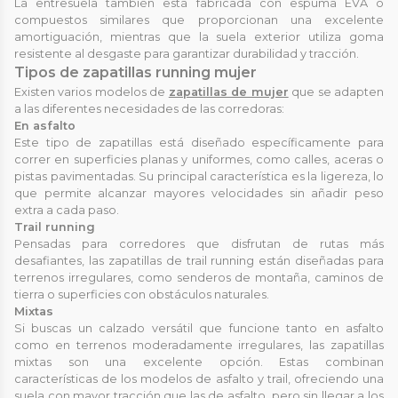
La entresuela también está fabricada con espuma EVA o
compuestos similares que proporcionan una excelente
amortiguación, mientras que la suela exterior utiliza goma
resistente al desgaste para garantizar durabilidad y tracción.
Tipos de zapatillas running mujer
Existen varios modelos de
zapatillas de mujer
que se adapten
a las diferentes necesidades de las corredoras:
En asfalto
Este tipo de zapatillas está diseñado específicamente para
correr en superficies planas y uniformes, como calles, aceras o
pistas pavimentadas. Su principal característica es la ligereza, lo
que permite alcanzar mayores velocidades sin añadir peso
extra a cada paso.
Trail running
Pensadas para corredores que disfrutan de rutas más
desafiantes, las zapatillas de trail running están diseñadas para
terrenos irregulares, como senderos de montaña, caminos de
tierra o superficies con obstáculos naturales.
Mixtas
Si buscas un calzado versátil que funcione tanto en asfalto
como en terrenos moderadamente irregulares, las zapatillas
mixtas son una excelente opción. Estas combinan
características de los modelos de asfalto y trail, ofreciendo una
suela con mayor tracción que las de asfalto, pero sin llegar a los