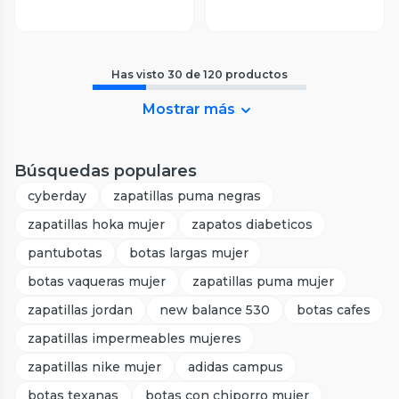
Has visto
30
de
120
productos
Mostrar más
Búsquedas populares
cyberday
zapatillas puma negras
zapatillas hoka mujer
zapatos diabeticos
pantubotas
botas largas mujer
botas vaqueras mujer
zapatillas puma mujer
zapatillas jordan
new balance 530
botas cafes
zapatillas impermeables mujeres
zapatillas nike mujer
adidas campus
botas texanas
botas con chiporro mujer