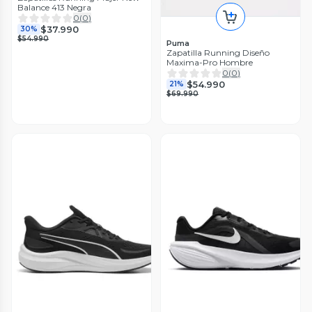
Balance 413 Negra
0
(
0
)
$37.990
30%
$54.990
Puma
Zapatilla Running Diseño
Maxima-Pro Hombre
0
(
0
)
$54.990
21%
$69.990