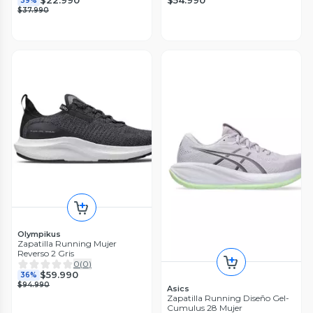
$22.990
39%
$37.990
Olympikus
Zapatilla Running Mujer
Reverso 2 Gris
0
(
0
)
$59.990
36%
$94.990
Asics
Zapatilla Running Diseño Gel-
Cumulus 28 Mujer