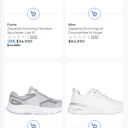
Puma
Nike
Zapatilla Running Hombre
Zapatilla Running W
Skyrocket-Lite 10
Downshifter14 Mujer
0
(
0
)
0
(
0
)
$64.990
$34.990
22%
$44.990