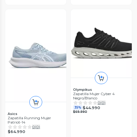
Olympikus
Zapatilla Mujer Cyber 4
Negro/Blanco
0
(
0
)
$44.990
35%
$69.990
Asics
Zapatilla Running Mujer
Patriot-14
0
(
0
)
$64.990