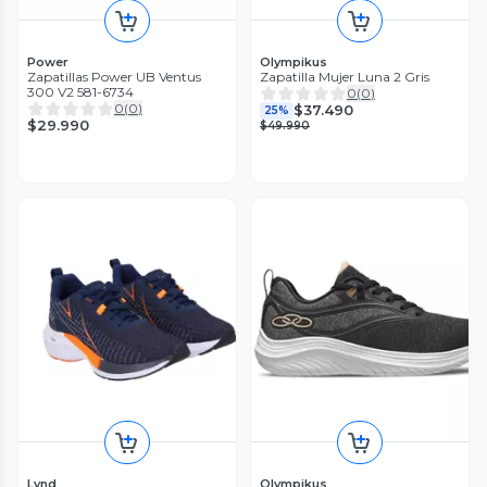
Power
Olympikus
Zapatillas Power UB Ventus
Zapatilla Mujer Luna 2 Gris
300 V2 581-6734
0
(
0
)
0
(
0
)
$37.490
25%
$29.990
$49.990
Lynd
Olympikus