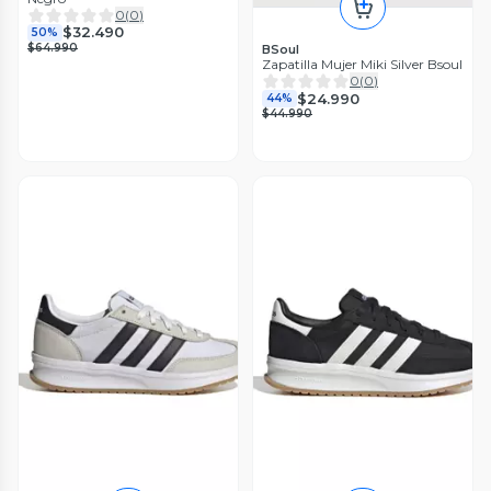
0
(
0
)
$32.490
50%
$64.990
BSoul
Zapatilla Mujer Miki Silver Bsoul
0
(
0
)
$24.990
44%
$44.990