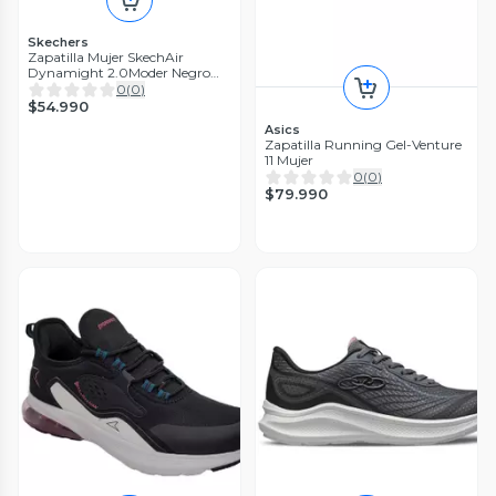
Skechers
Zapatilla Mujer SkechAir
Dynamight 2.0Moder Negro
Skechers
0
(
0
)
$54.990
Asics
Zapatilla Running Gel-Venture
11 Mujer
0
(
0
)
$79.990