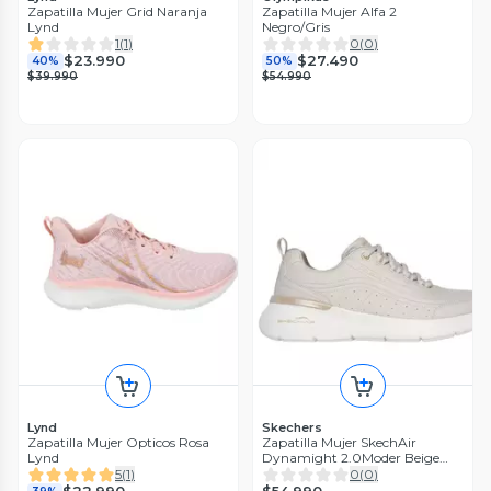
Zapatilla Mujer Grid Naranja
Zapatilla Mujer Alfa 2
Lynd
Negro/Gris
1
(
1
)
0
(
0
)
$23.990
$27.490
40%
50%
$39.990
$54.990
Lynd
Skechers
Zapatilla Mujer Opticos Rosa
Zapatilla Mujer SkechAir
Lynd
Dynamight 2.0Moder Beige
Skechers
5
(
1
)
0
(
0
)
$54.990