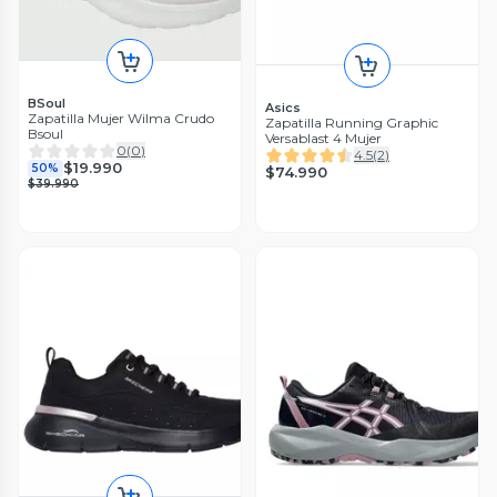
BSoul
Asics
Zapatilla Mujer Wilma Crudo
Zapatilla Running Graphic
Bsoul
Versablast 4 Mujer
0
(
0
)
4.5
(
2
)
$19.990
50%
$74.990
$39.990