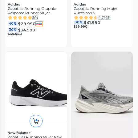
Adidas
Adidas
Zapatilla Running Graphic
Zapatilla Running Mujer
Response Runner Mujer
Runfalcon 5
5
(
1
)
4.7
(
45
)
$41.990
30%
$29.990
40%
$59.990
$34.990
30%
$49.990
New Balance
Zapatillas Running Mujer New