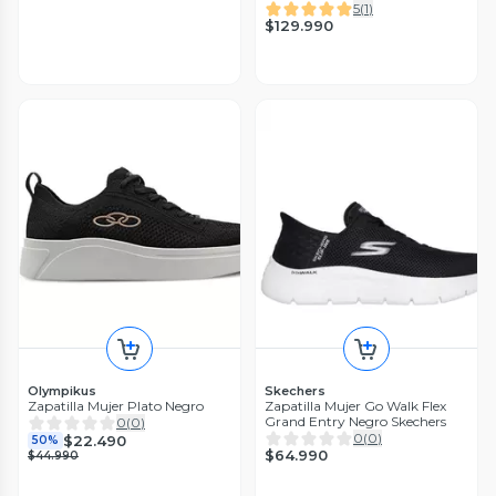
5
(
1
)
$129.990
Olympikus
Skechers
Zapatilla Mujer Plato Negro
Zapatilla Mujer Go Walk Flex
Grand Entry Negro Skechers
0
(
0
)
0
(
0
)
$22.490
50%
$64.990
$44.990