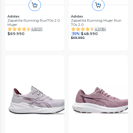
Adidas
Adidas
Zapatilla Running Run70s 2.0
Zapatilla Running Mujer Run
Mujer
70s 2.0
4.8
(
21
)
4.9
(
18
)
$69.990
$48.990
30%
$69.990