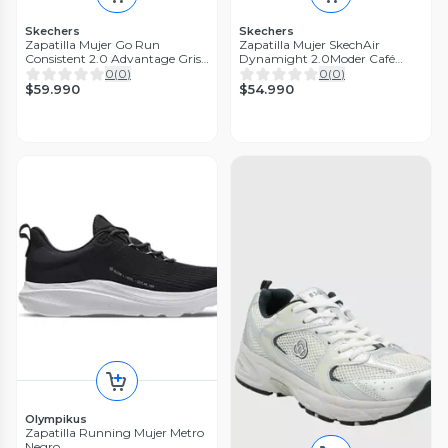
Skechers
Skechers
Zapatilla Mujer Go Run
Zapatilla Mujer SkechAir
Consistent 2.0 Advantage Gris
Dynamight 2.0Moder Café
Skechers
Skechers
0
(
0
)
0
(
0
)
$59.990
$54.990
Olympikus
Zapatilla Running Mujer Metro
Negro