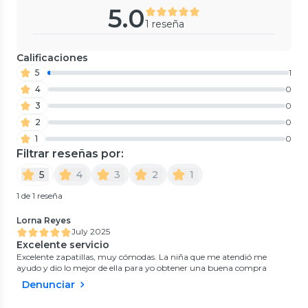
5.0
1 reseña
Calificaciones
5
1
4
0
3
0
2
0
1
0
Filtrar reseñas por:
5
4
3
2
1
1 de 1 reseña
Lorna Reyes
July 2025
Excelente servicio
Excelente zapatillas, muy cómodas. La niña que me atendió me
ayudo y dio lo mejor de ella para yo obtener una buena compra
Denunciar