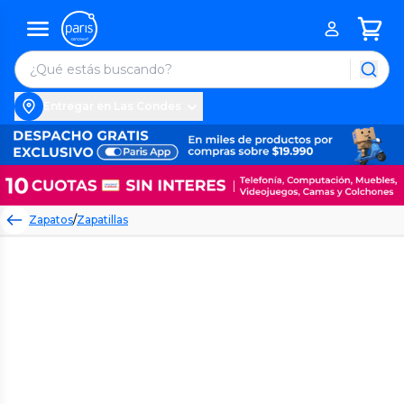
Entregar en Las Condes
Zapatos
/
Zapatillas