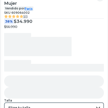
Mujer
Vendido por
Paris
SKU
609064002
5
(
1
)
$34.990
38%
$56.990
Talla