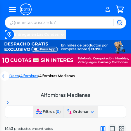
Entregar en Las Condes
Deco
/
Alfombras
/
Alfombras Medianas
Alfombras Medianas
Filtros (
0
)
Ordenar
1443
productos encontrados