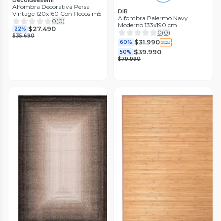
Alfombra Decorativa Persa
DIB
Vintage 120x160 Con Flecos m5
Alfombra Palermo Navy
0
(
0
)
Moderno 133x190 cm
$27.490
22%
0
(
0
)
$35.690
$31.990
60%
$39.990
50%
$79.990