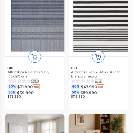
DIB
DIB
Alfombra Palermo Navy
Alfombra Fenix 140x200 cm
133x190 cm
Blanco y negro
0
(
0
)
0
(
0
)
$31.990
$47.990
60%
60%
$39.990
$59.990
50%
50%
$79.990
$119.990