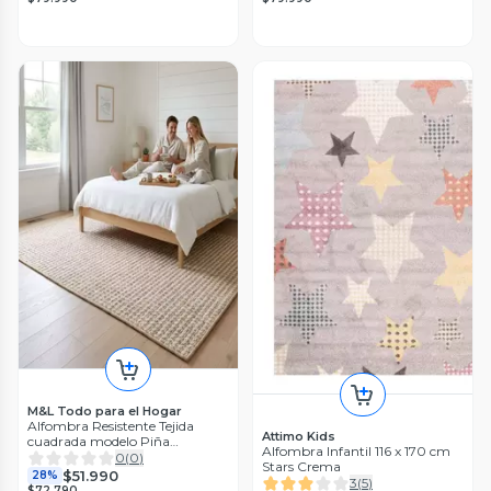
M&L Todo para el Hogar
Alfombra Resistente Tejida
Attimo Kids
cuadrada modelo Piña
Alfombra Infantil 116 x 170 cm
200X240 A5
0
(
0
)
Stars Crema
$51.990
28%
3
(
5
)
$72.790