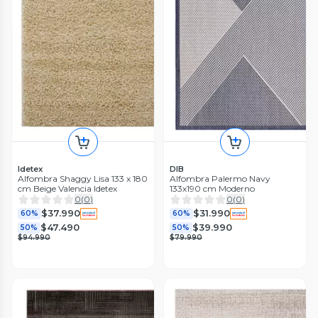
Idetex
DIB
Alfombra Shaggy Lisa 133 x 180
Alfombra Palermo Navy
cm Beige Valencia Idetex
133x190 cm Moderno
0
(
0
)
0
(
0
)
$37.990
$31.990
60%
60%
$47.490
$39.990
50%
50%
$94.990
$79.990