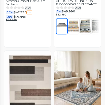
Alfombra Perfect 133x190 cm
ALFOMBRA DE LINO CON
Moderno
FLECOS 160X200 ELEGANTES
DISEÑOS DN
0
(
0
)
0
(
0
)
$49.990
5%
$47.990
60%
$52.990
$59.990
50%
$119.990