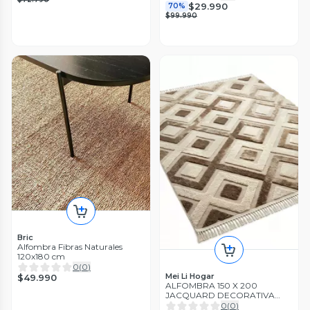
$29.990
70%
$99.990
Bric
Alfombra Fibras Naturales
120x180 cm
0
(
0
)
Mei Li Hogar
$49.990
ALFOMBRA 150 X 200
JACQUARD DECORATIVA
BICOLOR 1
0
(
0
)