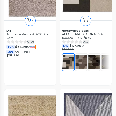
DIB
Hogarydecoideas
Alfombra Pablo 140x200 cm
ALFOMBRA DECORATIVA
Café
160X200 DISEÑOS
ELEGANTES, MODERNOS
0
(
0
)
0
(
0
)
JUVENILES WYM
$37.990
17%
$63.990
60%
$45.990
$79.990
50%
$159.990