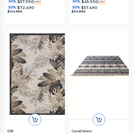
$57.990
$45.990
60%
60%
$72.490
$57.490
50%
50%
$144.990
$114.990
DIB
CasaDeliacl