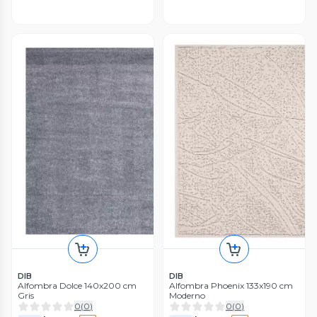
DIB
DIB
Alfombra Dolce 140x200 cm
Alfombra Phoenix 133x190 cm
Gris
Moderno
0
(
0
)
0
(
0
)