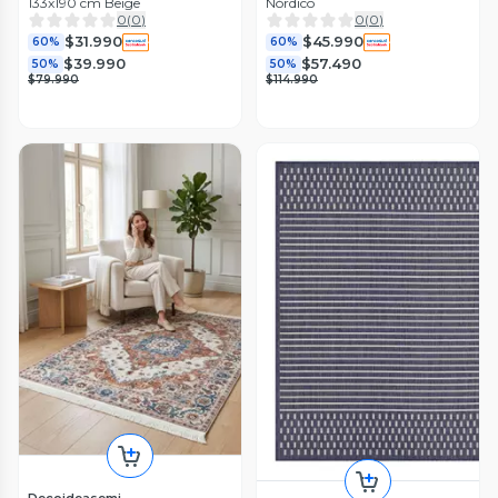
133x190 cm Beige
Nórdico
0
(
0
)
0
(
0
)
$31.990
$45.990
60%
60%
$39.990
$57.490
50%
50%
$79.990
$114.990
Decoideasemi