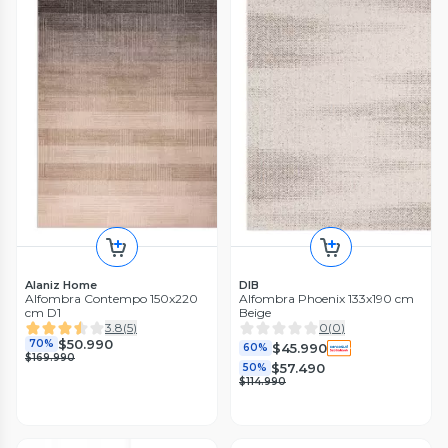
Alaniz Home
DIB
Alfombra Contempo 150x220
Alfombra Phoenix 133x190 cm
cm D1
Beige
3.8
(
5
)
0
(
0
)
$50.990
70%
$45.990
60%
$169.990
$57.490
50%
$114.990