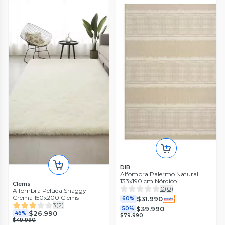
DIB
Alfombra Palermo Natural
133x190 cm Nórdico
Clems
0
(
0
)
Alfombra Peluda Shaggy
Crema 150x200 Clems
$31.990
60%
3
(
2
)
$39.990
50%
$26.990
46%
$79.990
$49.990