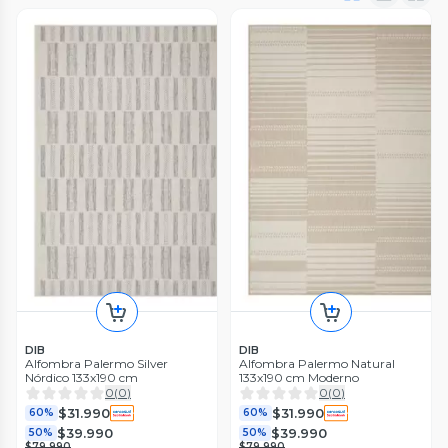
DIB
DIB
Alfombra Palermo Silver
Alfombra Palermo Natural
Nórdico 133x190 cm
133x190 cm Moderno
0
(
0
)
0
(
0
)
$31.990
$31.990
60%
60%
$39.990
$39.990
50%
50%
$79.990
$79.990