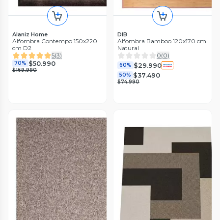
Alaniz Home
DIB
Alfombra Contempo 150x220
Alfombra Bamboo 120x170 cm
cm D2
Natural
5
(
3
)
0
(
0
)
$50.990
70%
$29.990
60%
$169.990
$37.490
50%
$74.990