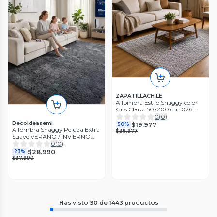
ZAPATILLACHILE
Alfombra Estilo Shaggy color
Gris Claro 150x200 cm 026
Elegante
0
(
0
)
Decoideasemi
$19.977
50%
Alfombra Shaggy Peluda Extra
$39.977
Suave VERANO / INVIERNO
180 x 200 cm Gris
0
(
0
)
$28.990
23%
$37.990
Has visto
30
de
1443
productos