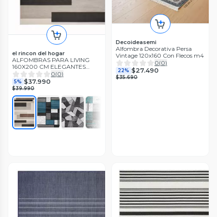
Decoideasemi
Alfombra Decorativa Persa
el rincon del hogar
Vintage 120x160 Con Flecos m4
ALFOMBRAS PARA LIVING
0
(
0
)
160X200 CM ELEGANTES
$27.490
22%
DISEÑOS MODERNOS WM
0
(
0
)
$35.690
$37.990
5%
$39.990