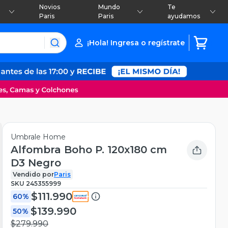
Novios
Mundo
Te
Paris
Paris
ayudamos
¡Hola! Ingresa o regístrate
Umbrale Home
Alfombra Boho P. 120x180 cm
D3 Negro
Vendido por
Paris
SKU
245355999
$111.990
60%
$139.990
50%
$279.990