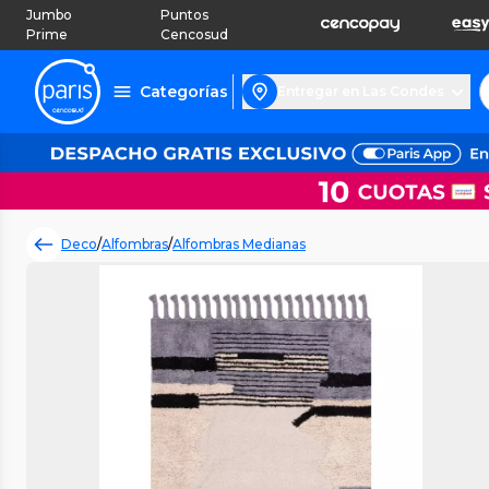
Jumbo
Puntos
Prime
Cencosud
Categorías
Entregar en Las Condes
Deco
/
Alfombras
/
Alfombras Medianas