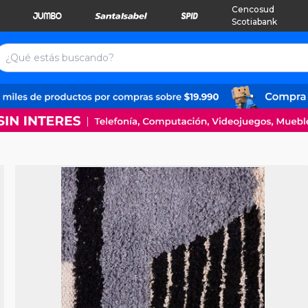
Cencosud
Scotiabank