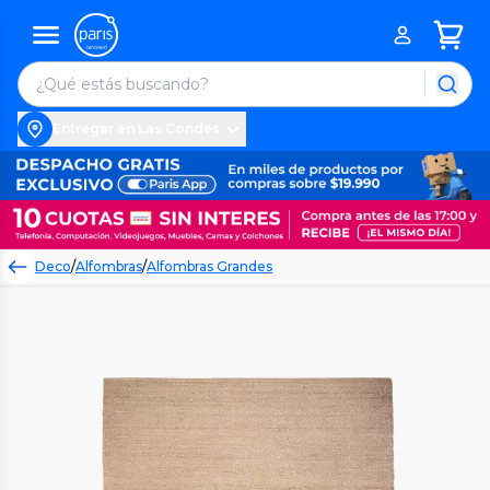
Entregar en Las Condes
Deco
/
Alfombras
/
Alfombras Grandes