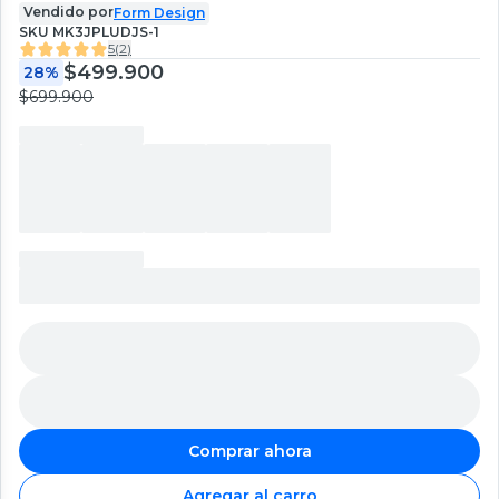
Vendido por
Form Design
SKU
MK3JPLUDJS-1
5
(
2
)
$499.900
28%
$699.900
Comprar ahora
Agregar al carro