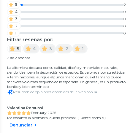
5
2
4
0
3
0
2
0
1
0
Filtrar reseñas por:
5
4
3
2
1
2 de 2 reseñas
La alfombra destaca por su calidad, diseño y materiales naturales,
siendo ideal para la decoración de espacios. Es valorada por su estética
y terminaciones, aunque algunos mencionan que el tamaño puede
ser excesivo o más pequeño de lo esperado. En general, es un producto
bonito y bien terminado.
Resumen de opiniones obtenidas de la web con IA
Valentina Romussi
February 2025
Me encantó la alfombra, quedó preciosa!! (Fuente: form.cl)
Denunciar